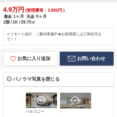
4.9万円
(管理費等：3,000円 )
1ヶ月
0ヶ月
敷金
礼金
1階
1K
29.75㎡
☆リモート紹介・ご案内実施中★お部屋探しは三和住宅ま
で！！
お気に入り追加
お問い合わせ
パノラマ写真を閉じる
バルコニー
-