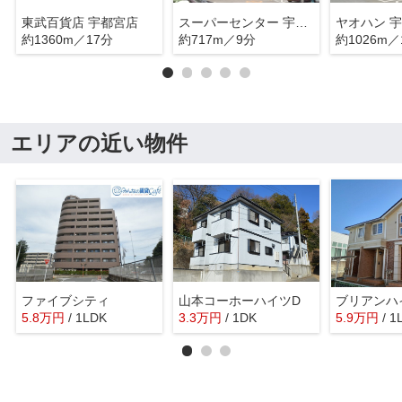
東武百貨店 宇都宮店
スーパーセンター 宇都宮店
ヤオハン 
約1360m／17分
約717m／9分
約1026m／
エリアの近い物件
ファイブシティ
山本コーホーハイツD
ブリアンハ
5.8
万
円
/ 1LDK
3.3
万
円
/ 1DK
5.9
万
円
/ 1