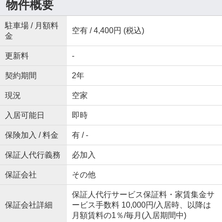
物件概要
駐車場 / 月額料
空有 / 4,400円 (税込)
金
更新料
-
契約期間
2年
現況
空家
入居可能日
即時
保険加入 / 料金
有 / -
保証人代行義務
必加入
保証会社
その他
保証人代行サービス保証料・家賃集金サ
保証会社詳細
ービス手数料 10,000円/入居時、以降は
月額賃料の1％/毎月(入居期間中)