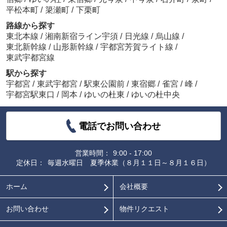
平松本町
/
簗瀬町
/
下栗町
路線から探す
東北本線
/
湘南新宿ライン宇須
/
日光線
/
烏山線
/
東北新幹線
/
山形新幹線
/
宇都宮芳賀ライト線
/
東武宇都宮線
駅から探す
宇都宮
/
東武宇都宮
/
駅東公園前
/
東宿郷
/
雀宮
/
峰
/
宇都宮駅東口
/
岡本
/
ゆいの杜東
/
ゆいの杜中央
電話でお問い合わせ
営業時間：
9:00 - 17:00
定休日：
毎週水曜日 夏季休業（８月１１日～８月１６日）
ホーム
会社概要
お問い合わせ
物件リクエスト