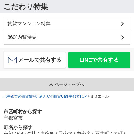
こだわり特集
賃貸マンション特集
360°内覧特集
メールで共有する
LINEで共有する
ページトップへ
【宇都宮の賃貸情報】みんなの賃貸Café宇都宮TOP
>
ルミエール
市区町村から探す
宇都宮市
町名から探す
宿郷
/
ゆいの杜
/
東宿郷
/
元今泉
/
中今泉
/
石井町
/
泉町
/