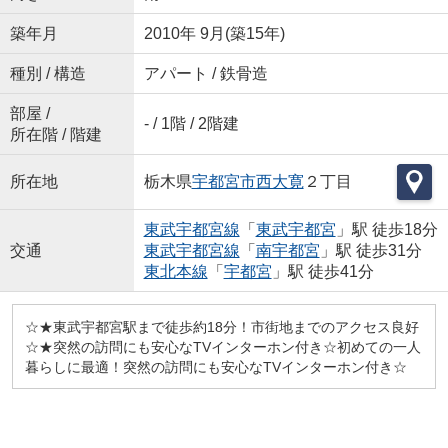
築年月
2010年 9月(築15年)
種別 / 構造
アパート / 鉄骨造
部屋 /
- / 1階 / 2階建
所在階 / 階建
所在地
栃木県
宇都宮市
西大寛
２丁目
東武宇都宮線
「
東武宇都宮
」駅 徒歩18分
交通
東武宇都宮線
「
南宇都宮
」駅 徒歩31分
東北本線
「
宇都宮
」駅 徒歩41分
☆★東武宇都宮駅まで徒歩約18分！市街地までのアクセス良好
☆★突然の訪問にも安心なTVインターホン付き☆初めての一人
暮らしに最適！突然の訪問にも安心なTVインターホン付き☆