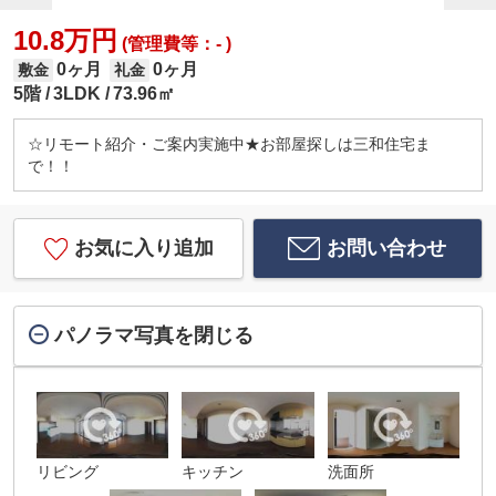
10.8万円
(管理費等：- )
0ヶ月
0ヶ月
敷金
礼金
5階
3LDK
73.96㎡
☆リモート紹介・ご案内実施中★お部屋探しは三和住宅ま
で！！
お気に入り追加
お問い合わせ
パノラマ写真を閉じる
リビング
キッチン
洗面所