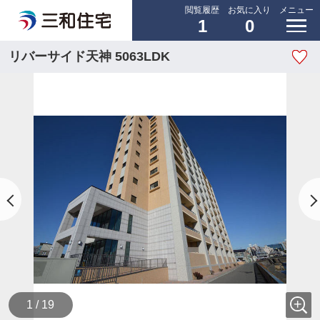
閲覧履歴
お気に入り
メニュー
1
0
リバーサイド天神 5063LDK
1 / 19