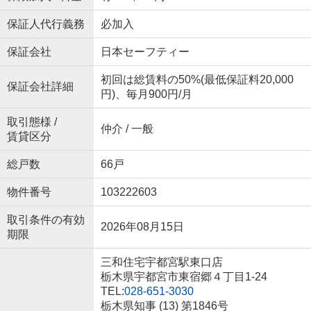
保証人代行義務
必加入
保証会社
日本セーフティー
初回は総賃料の50%(最低保証料20,000
保証会社詳細
円)、毎月900円/月
取引態様 /
仲介 / 一般
賃貸区分
総戸数
66戸
物件番号
103222603
取引条件の有効
2026年08月15日
期限
三和住宅宇都宮駅東口店
栃木県宇都宮市東宿郷４丁目1-24
TEL:
028-651-3030
栃木県知事 (13) 第1846号