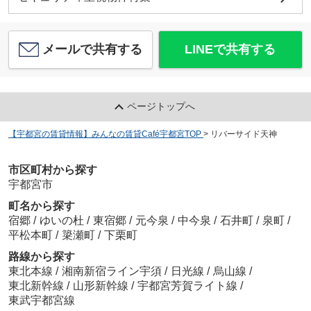
メールで共有する
LINEで共有する
ページトップへ
【宇都宮の賃貸情報】みんなの賃貸Café宇都宮TOP
>
リバーサイド天神
市区町村から探す
宇都宮市
町名から探す
宿郷
/
ゆいの杜
/
東宿郷
/
元今泉
/
中今泉
/
石井町
/
泉町
/
平松本町
/
簗瀬町
/
下栗町
路線から探す
東北本線
/
湘南新宿ライン宇須
/
日光線
/
烏山線
/
東北新幹線
/
山形新幹線
/
宇都宮芳賀ライト線
/
東武宇都宮線