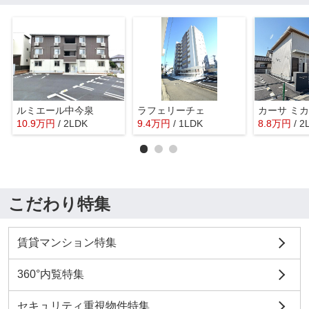
ルミエール中今泉
ラフェリーチェ
カーサ ミ
10.9
万
円
/ 2LDK
9.4
万
円
/ 1LDK
8.8
万
円
/ 2
こだわり特集
賃貸マンション特集
360°内覧特集
セキュリティ重視物件特集