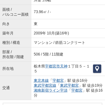
洋室 5.8帖
面積 /
73.96㎡ / -
バルコニー面積
向き
東
築年月
2009年 10月(築16年)
種別 / 構造
マンション / 鉄筋コンクリート
部屋 /
506 / 5階 / 11階建
所在階 / 階建
栃木県
宇都宮市
天神
１丁目５－１
所在地
５
東北本線
「
宇都宮
」駅 徒歩16分
東武宇都宮線
「
東武宇都宮
」駅 徒歩19分
交通
湘南新宿ライン宇須
「
宇都宮
」駅 徒歩16
分