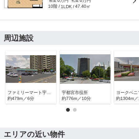
0万円
0万円
敷金
礼金
10階
47.40㎡
1LDK
周辺施設
ファミリーマート宇都宮中央３丁目店
宇都宮市役所
ヨークベニ
約479m／6分
約776m／10分
約1304m／
エリアの近い物件