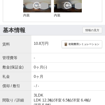
内装
内装
基本情報
情報の見方
10.8万円
賃料
初期費用シミュレーション
管理費等
-
敷金(保証金)
0ヶ月(-)
礼金
0ヶ月
償却 / 敷引
- / -
3LDK
間取り / 詳細
LDK 12.3帖
/
洋室 6.5帖
/
洋室 6.4帖
/