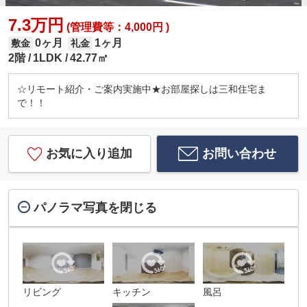
7.3万円
(管理費等：4,000円 )
0ヶ月
1ヶ月
敷金
礼金
2階
1LDK
42.77㎡
☆リモート紹介・ご案内実施中★お部屋探しは三和住宅ま
で！！
お気に入り追加
お問い合わせ
パノラマ写真を閉じる
リビング
キッチン
風呂