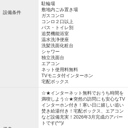
駐輪場
敷地内ごみ置き場
設備条件
ガスコンロ
コンロ２口以上
バス・トイレ別
追焚機能浴室
温水洗浄便座
洗髪洗面化粧台
シャワー
独立洗面台
エアコン
ネット使用料無料
TVモニタ付インターホン
宅配ボックス
☆★インターネット無料でおうち時間を
満喫しよう☆★突然の訪問にも安心なTV
インターホン付き！寒い日に嬉しい追い
焚き給湯付き！宅配ボックス、エアコン
など設備充実！2026年3月完成のアパー
トです(^^)/