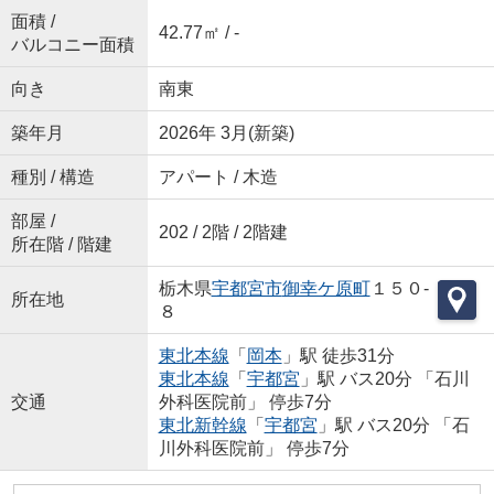
面積 /
42.77㎡ / -
バルコニー面積
向き
南東
築年月
2026年 3月(新築)
種別 / 構造
アパート / 木造
部屋 /
202 / 2階 / 2階建
所在階 / 階建
栃木県
宇都宮市
御幸ケ原町
１５０-
所在地
８
東北本線
「
岡本
」駅 徒歩31分
東北本線
「
宇都宮
」駅 バス20分 「石川
交通
外科医院前」 停歩7分
東北新幹線
「
宇都宮
」駅 バス20分 「石
川外科医院前」 停歩7分