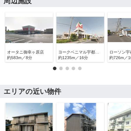
周辺施設
オータニ御幸ヶ原店
ヨークベニマル宇都宮御幸ケ原店
約583m／8分
約1235m／16分
約726m／1
エリアの近い物件