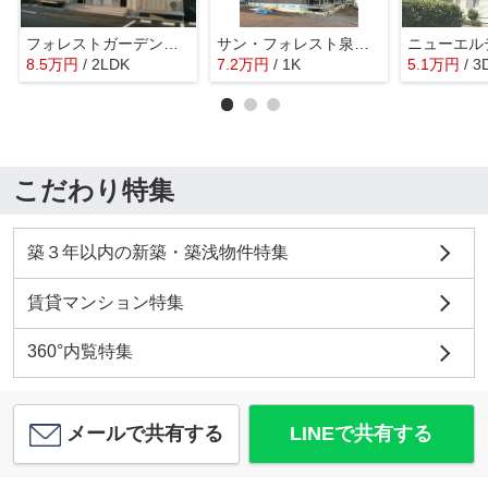
フォレストガーデン Ｂ
サン・フォレスト泉が丘
ニューエル
8.5
万
円
/ 2LDK
7.2
万
円
/ 1K
5.1
万
円
/ 3
こだわり特集
築３年以内の新築・築浅物件特集
賃貸マンション特集
360°内覧特集
メールで共有する
LINEで共有する