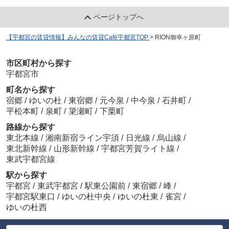
ページトップへ
【宇都宮の賃貸情報】みんなの賃貸Café宇都宮TOP
>
RION御幸ヶ原町
市区町村から探す
宇都宮市
町名から探す
宿郷
/
ゆいの杜
/
東宿郷
/
元今泉
/
中今泉
/
石井町
/
平松本町
/
泉町
/
簗瀬町
/
下栗町
路線から探す
東北本線
/
湘南新宿ライン宇須
/
日光線
/
烏山線
/
東北新幹線
/
山形新幹線
/
宇都宮芳賀ライト線
/
東武宇都宮線
駅から探す
宇都宮
/
東武宇都宮
/
駅東公園前
/
東宿郷
/
峰
/
宇都宮駅東口
/
ゆいの杜中央
/
ゆいの杜東
/
雀宮
/
ゆいの杜西