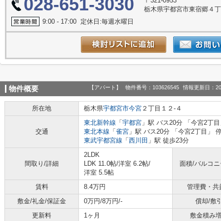
028-651-3030
〒321-0953
栃木県宇都宮市東宿郷４丁目
9:00 - 17:00 定休日:毎週水曜日
【アパート】
物件番号：103626545
情報更新日：20
物件概要
所在地
栃木県
宇都宮市
今宮
２丁目１２-４
東北新幹線
「
宇都宮
」駅 バス20分 「今宮2丁目
交通
東北本線
「
雀宮
」駅 バス20分 「今宮2丁目」 
東武宇都宮線
「
西川田
」駅 徒歩23分
2LDK
間取り/詳細
LDK 11.0帖
/
洋室 6.2帖
/
面積/バルコ
洋室 5.5帖
賃料
8.4万円
管理費・共
敷金/礼金/保証金
0万円/8万円/-
償却/敷
更新料
1ヶ月
敷金積み