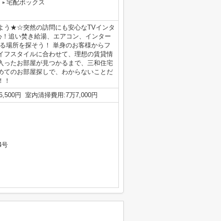
宅配ボックス
よう★☆突然の訪問にも安心なTVインタ
心！追い焚き給湯、エアコン、インター
できる場所を探そう！ 単身のお客様からフ
イフスタイルに合わせて、理想の賃貸情
入ったお部屋が見つかるまで、三和住宅
めてのお部屋探しで、わからないことだ
！！
500円 室内清掃費用:7万7,000円
4号