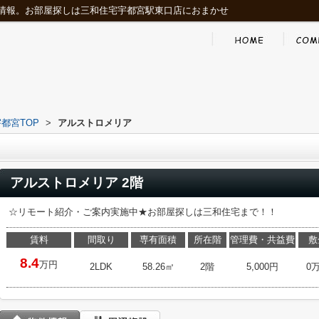
情報。お部屋探しは三和住宅宇都宮駅東口店におまかせ
都宮TOP
>
アルストロメリア
アルストロメリア 2階
☆リモート紹介・ご案内実施中★お部屋探しは三和住宅まで！！
賃料
間取り
専有面積
所在階
管理費・共益費
敷
8.4
万円
2LDK
58.26㎡
2階
5,000円
0