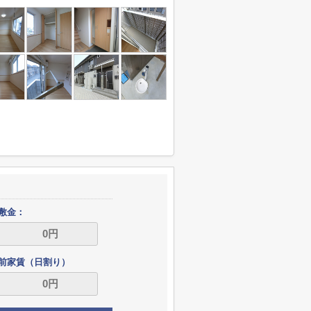
敷金：
前家賃（日割り）