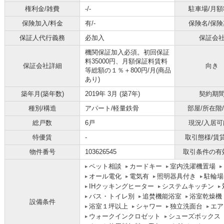
権利金/雑費
-/-
駐車場/月額
保険加入/料金
有/-
保険名/保険
保証人代行義務
必加入
保証会
機関保証加入必須。初回保証
料35000円、月額保証料賃料
保証会社詳細
向き
等総額の１％＋800円/月(商品
あり)
築年月(築年数)
2019年 3月 (築7年)
契約期
種別/構造
アパート/軽量鉄骨
部屋/所在階
総戸数
6戸
現況/入居可
特優賃
-
取引態様/賃
物件番号
103626545
取引条件の有
ペット相談
カードキー
室内洗濯機置場
オール電化
電気有
照明器具付き
駐輪場
IHクッキングヒーター
システムキッチン
バス・トイレ別
追焚機能浴室
浴室乾燥機
設備条件
浴室１坪以上
シャワー
独立洗面台
エア
ウォークインクロゼット
シューズボックス