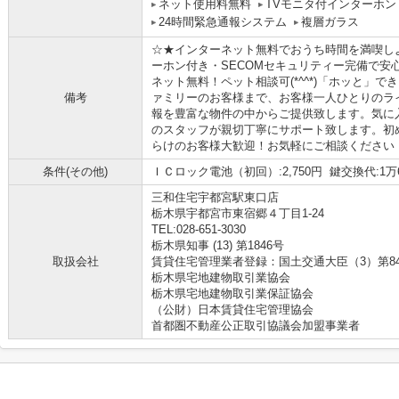
ネット使用料無料
TVモニタ付インターホン
24時間緊急通報システム
複層ガラス
☆★インターネット無料でおうち時間を満喫し
ーホン付き・SECOMセキュリティー完備で安
ネット無料！ペット相談可(*^^*)「ホッと」
備考
ァミリーのお客様まで、お客様一人ひとりのラ
報を豊富な物件の中からご提供致します。気に
のスタッフが親切丁寧にサポート致します。初
らけのお客様大歓迎！お気軽にご相談ください
条件(その他)
ＩＣロック電池（初回）:2,750円 鍵交換代:1万6,
三和住宅宇都宮駅東口店
栃木県宇都宮市東宿郷４丁目1-24
TEL:028-651-3030
栃木県知事 (13) 第1846号
取扱会社
賃貸住宅管理業者登録：国土交通大臣（3）第8
栃木県宅地建物取引業協会
栃木県宅地建物取引業保証協会
（公財）日本賃貸住宅管理協会
首都圏不動産公正取引協議会加盟事業者