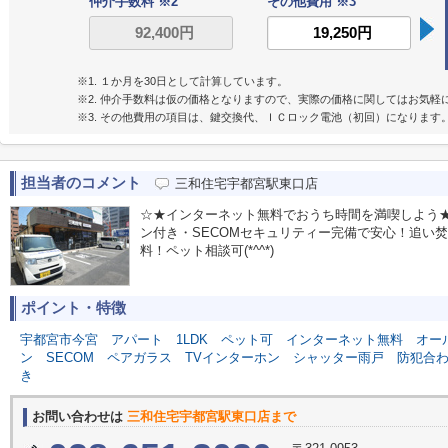
仲介手数料 ※2
その他費用 ※3
※1. １か月を30日として計算しています。
※2. 仲介手数料は仮の価格となりますので、実際の価格に関してはお気軽
※3. その他費用の項目は、鍵交換代、ＩＣロック電池（初回）になります
担当者のコメント
三和住宅宇都宮駅東口店
☆★インターネット無料でおうち時間を満喫しよう★
ン付き・SECOMセキュリティー完備で安心！追い
料！ペット相談可(*^^*)
ポイント・特徴
宇都宮市今宮
アパート
1LDK
ペット可
インターネット無料
オー
ン
SECOM
ペアガラス
TVインターホン
シャッター雨戸
防犯合
き
お問い合わせは
三和住宅宇都宮駅東口店まで