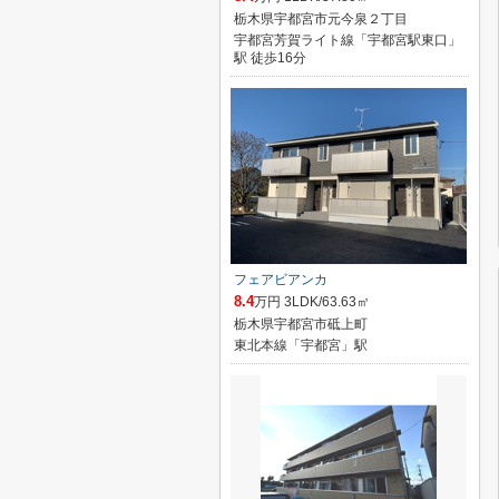
栃木県宇都宮市元今泉２丁目
宇都宮芳賀ライト線「宇都宮駅東口」
駅 徒歩16分
フェアビアンカ
8.4
万円 3LDK/63.63㎡
栃木県宇都宮市砥上町
東北本線「宇都宮」駅