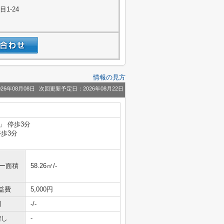
1-24
情報の見方
26年08月08日
次回更新予定日：2026年08月22日
」 停歩3分
停歩3分
ニー面積
58.26㎡/-
益費
5,000円
引
-/-
増し
-