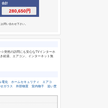
合計
にお問い合わせ下さい。
。
☆突然の訪問にも安心なTVインターホ
焚き給湯、エアコン、インターネット無
ル電化
ホームセキュリティ
エアコ
わせガラス
外部物置
室内物干
追い焚