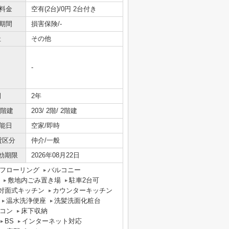
料金
空有(2台)/0円 2台付き
期間
損害保険/-
社
その他
-
間
2年
/階建
203/ 2階/ 2階建
能日
空家/即時
貸区分
仲介/一般
効期限
2026年08月22日
フローリング
バルコニー
敷地内ごみ置き場
駐車2台可
対面式キッチン
カウンターキッチン
温水洗浄便座
洗髪洗面化粧台
コン
床下収納
BS
インターネット対応