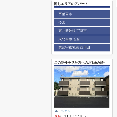
同じエリアのアパート
宇都宮市
今宮
東北新幹線 宇都宮
東北本線 雀宮
東武宇都宮線 西川田
この物件を見た方へのお勧め物件
ル・シエル
8.4
万円 1LDK/37.80㎡