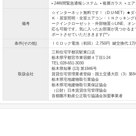
24時間緊急通報システム
複層ガラス
エア
☆インターネット無料です！（D.U-NET）★
Ｋ・居室照明・全室エアコン・ＩＨクッキング
備考
ークインクローゼット・外部物置☆LINE、オ
応も可能です。気に入ったお部屋が見つかるま
ポートさせていただききます(^^♪
条件(その他)
ＩＣロック電池（初回）:2,750円 鍵交換代:1万6
三和住宅宇都宮駅東口店
栃木県宇都宮市東宿郷４丁目1-24
TEL:028-651-3030
栃木県知事 (13) 第1846号
取扱会社
賃貸住宅管理業者登録：国土交通大臣（3）第8
栃木県宅地建物取引業協会
栃木県宅地建物取引業保証協会
（公財）日本賃貸住宅管理協会
首都圏不動産公正取引協議会加盟事業者