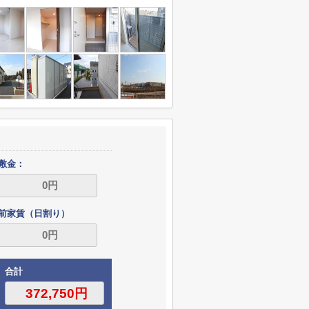
敷金：
前家賃（日割り）
合計