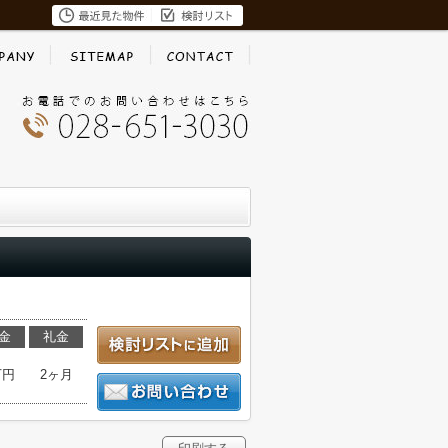
金
礼金
万円
2ヶ月