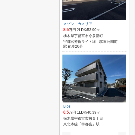
メゾン カメリア
8.5
万円 2LDK/53.90㎡
栃木県宇都宮市今泉新町
宇都宮芳賀ライト線「駅東公園前」
駅 徒歩26分
Bios
8.5
万円 1LDK/40.39㎡
栃木県宇都宮市桜５丁目
東北本線「宇都宮」駅