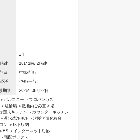
-
間
2年
/階建
101/ 1階/ 2階建
能日
空家/即時
貸区分
仲介/一般
効期限
2026年08月22日
バルコニー
プロパンガス
駐輪場
敷地内ごみ置き場
対面式キッチン
カウンターキッチン
温水洗浄便座
洗髪洗面化粧台
コン
床下収納
BS
インターネット対応
宅配ボックス