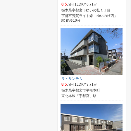
8.5
万円 1LDK/46.71㎡
栃木県宇都宮市ゆいの杜１丁目
宇都宮芳賀ライト線「ゆいの杜西」
駅 徒歩10分
ラ・サンテＡ
8.5
万円 1LDK/43.71㎡
栃木県宇都宮市平松本町
東北本線「宇都宮」駅