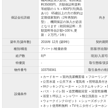
機関保証加入必須。初回保証
料35000円、月額保証料賃料
等総額の１％＋800円/月(商品
あり) 65歳以上の方の契約は
保証会社詳細
定期借家契約（2年再契約
向き
型）、機関保証の加入が必須
となります（初回保証料：月
額賃料等合計額×100％,更
新：２万円／1年）
築年月(築年数)
2016年 12月 (築9年)
契約期
種別/構造
アパート/軽量鉄骨
部屋/所在階
総戸数
8戸
現況/入居可
特優賃
-
取引態様/賃
物件番号
103759341
取引条件の有
カードキー
室内洗濯機置場
フローリング
公営水道
公共下水
電気有
照明器具付き
IHクッキングヒーター
システムキッチン
バス・トイレ別
追焚機能浴室
浴室乾燥機
設備条件
浴室１坪以上
シャワー
独立洗面台
エア
ウォークインクロゼット
シューズボックス
ネット使用料無料
TVモニタ付インターホン