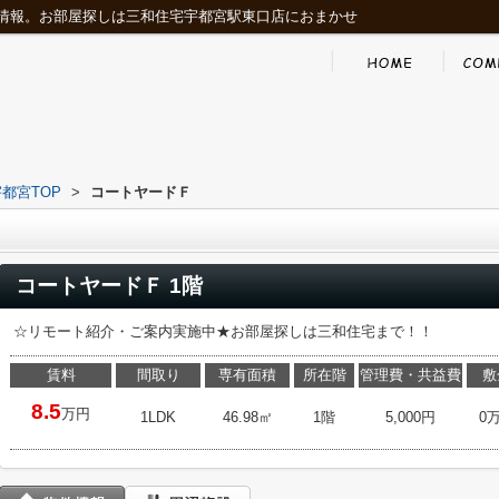
情報。お部屋探しは三和住宅宇都宮駅東口店におまかせ
都宮TOP
>
コートヤードＦ
コートヤードＦ 1階
☆リモート紹介・ご案内実施中★お部屋探しは三和住宅まで！！
賃料
間取り
専有面積
所在階
管理費・共益費
敷
8.5
万円
1LDK
46.98㎡
1階
5,000円
0