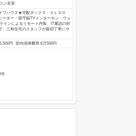
コン全室
ダイワハウス★宅配ボックス・ＡＬＳＯ
ヒーター・留守録TVインターホン・ウォ
ンラインによるリモート内覧、IT重説の対
で、三和住宅のスタッフが親切丁寧にサ
,500円 室内清掃費用:6万500円
4号