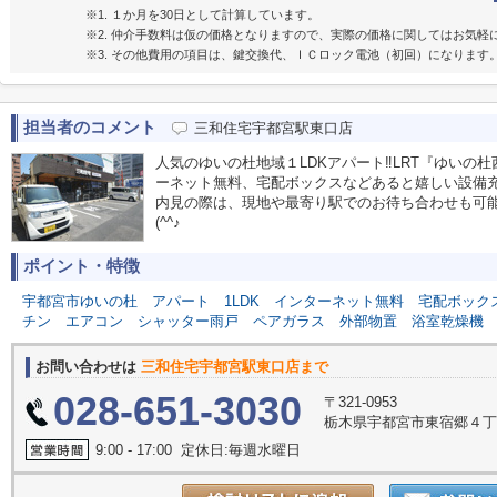
※1. １か月を30日として計算しています。
※2. 仲介手数料は仮の価格となりますので、実際の価格に関してはお気軽
※3. その他費用の項目は、鍵交換代、ＩＣロック電池（初回）になります
担当者のコメント
三和住宅宇都宮駅東口店
人気のゆいの杜地域１LDKアパート‼LRT『ゆいの
ーネット無料、宅配ボックスなどあると嬉しい設備
内見の際は、現地や最寄り駅でのお待ち合わせも可
(^^♪
ポイント・特徴
宇都宮市ゆいの杜
アパート
1LDK
インターネット無料
宅配ボック
チン
エアコン
シャッター雨戸
ペアガラス
外部物置
浴室乾燥機
お問い合わせは
三和住宅宇都宮駅東口店まで
028-651-3030
〒321-0953
栃木県宇都宮市東宿郷４丁目
9:00 - 17:00 定休日:毎週水曜日