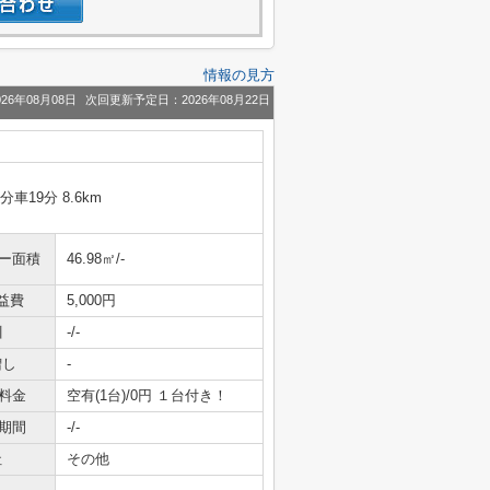
情報の見方
26年08月08日
次回更新予定日：2026年08月22日
分車19分 8.6km
ニー面積
46.98㎡/-
益費
5,000円
引
-/-
増し
-
料金
空有(1台)/0円 １台付き！
期間
-/-
社
その他