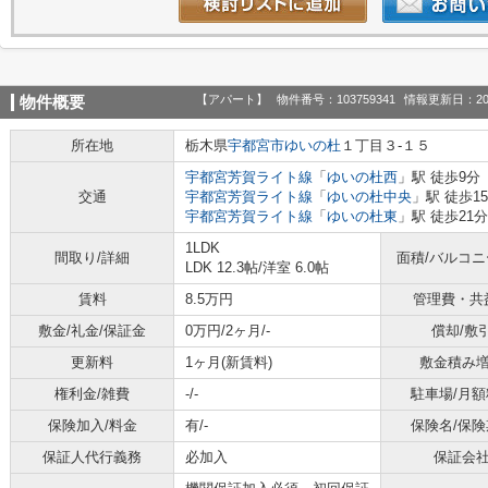
【アパート】
物件番号：103759341
情報更新日：20
物件概要
所在地
栃木県
宇都宮市
ゆいの杜
１丁目３-１５
宇都宮芳賀ライト線
「
ゆいの杜西
」駅 徒歩9分
交通
宇都宮芳賀ライト線
「
ゆいの杜中央
」駅 徒歩15
宇都宮芳賀ライト線
「
ゆいの杜東
」駅 徒歩21分
1LDK
間取り/詳細
面積/バルコ
LDK 12.3帖
/
洋室 6.0帖
賃料
8.5万円
管理費・共
敷金/礼金/保証金
0万円/2ヶ月/-
償却/敷
更新料
1ヶ月(新賃料)
敷金積み
権利金/雑費
-/-
駐車場/月額
保険加入/料金
有/-
保険名/保険
保証人代行義務
必加入
保証会