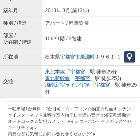
築年月
2013年 3月(築13年)
種別 / 構造
アパート / 軽量鉄骨
部屋 /
106 / 1階 / 3階建
所在階 / 階建
所在地
栃木県
宇都宮市
簗瀬町
１９６１-１
東北本線
「
宇都宮
」駅 徒歩25分
東北新幹線
「
宇都宮
」駅 徒歩25分
交通
湘南新宿ライン宇須
「
宇都宮
」駅 徒歩25
分
☆駐車場1台無料！2台目可！☆エアコン☆物置☆対面キッチン
☆インターネット無料☆室内物干し☆追い焚き☆浴室乾燥機☆
オートロック☆防犯カメラ・TVインターホン・ペアガラスでセ
キュリティup♪
内見などお気軽にお問い合わせください(^^)/