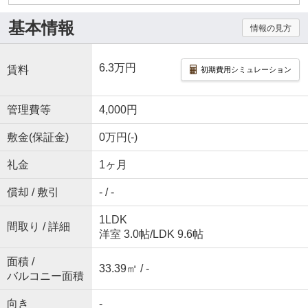
基本情報
情報の見方
6.3万円
賃料
初期費用シミュレーション
管理費等
4,000円
敷金(保証金)
0万円(-)
礼金
1ヶ月
償却 / 敷引
- / -
1LDK
間取り / 詳細
洋室 3.0帖
/
LDK 9.6帖
面積 /
33.39㎡ / -
バルコニー面積
向き
-