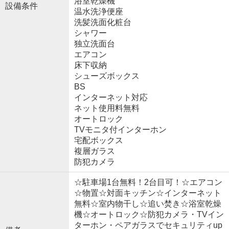
浴室乾燥機
設備条件
温水洗浄便座
洗髪洗面化粧台
シャワー
独立洗面台
エアコン
床下収納
シューズボックス
BS
インターネット対応
ネット使用料無料
オートロック
TVモニタ付インターホン
宅配ボックス
複層ガラス
防犯カメラ
☆駐車場1台無料！2台目可！☆エアコン
☆物置☆対面キッチン☆インターネット
無料☆室内物干し☆追い焚き☆浴室乾燥
機☆オートロック☆防犯カメラ・TVイン
ターホン・ペアガラスでセキュリティup