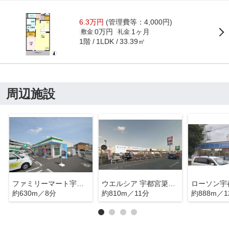
6.3万円
(管理費等：4,000円)
0万円
1ヶ月
敷金
礼金
1階
33.39㎡
1LDK
周辺施設
ファミリーマート宇都宮簗瀬中央店
ウエルシア 宇都宮簗瀬店
約630m／8分
約810m／11分
約888m／1