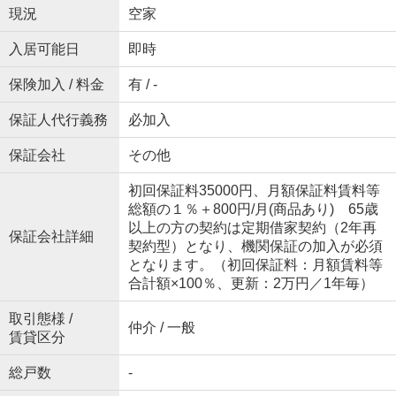
現況
空家
入居可能日
即時
保険加入 / 料金
有 / -
保証人代行義務
必加入
保証会社
その他
初回保証料35000円、月額保証料賃料等
総額の１％＋800円/月(商品あり) 65歳
以上の方の契約は定期借家契約（2年再
保証会社詳細
契約型）となり、機関保証の加入が必須
となります。（初回保証料：月額賃料等
合計額×100％、更新：2万円／1年毎）
取引態様 /
仲介 / 一般
賃貸区分
総戸数
-