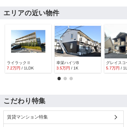
エリアの近い物件
ライラックⅡ
幸栄ハイツB
グレイスコ
7.2
万
円
/ 1LDK
3.5
万
円
/ 1K
5.7
万
円
/ 1
こだわり特集
賃貸マンション特集