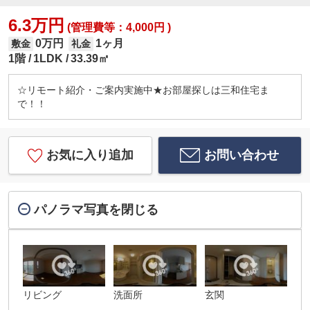
6.3万円
(管理費等：4,000円 )
0万円
1ヶ月
敷金
礼金
1階
1LDK
33.39㎡
☆リモート紹介・ご案内実施中★お部屋探しは三和住宅ま
で！！
お気に入り追加
お問い合わせ
パノラマ写真を閉じる
リビング
洗面所
玄関