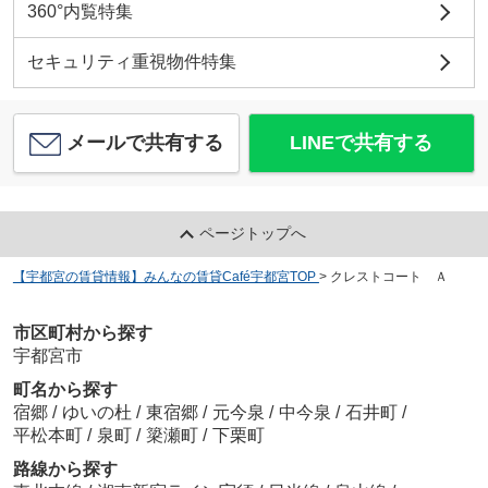
360°内覧特集
セキュリティ重視物件特集
メールで共有する
LINEで共有する
ページトップへ
【宇都宮の賃貸情報】みんなの賃貸Café宇都宮TOP
>
クレストコート Ａ
市区町村から探す
宇都宮市
町名から探す
宿郷
/
ゆいの杜
/
東宿郷
/
元今泉
/
中今泉
/
石井町
/
平松本町
/
泉町
/
簗瀬町
/
下栗町
路線から探す