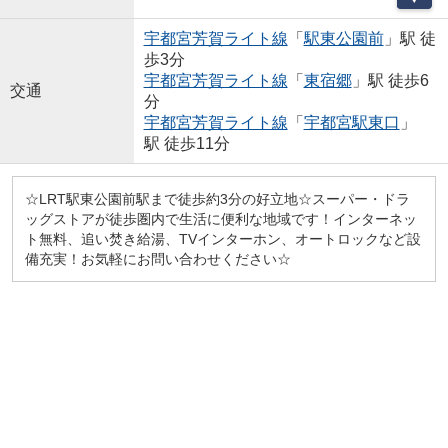
宇都宮芳賀ライト線
「
駅東公園前
」駅 徒
歩3分
宇都宮芳賀ライト線
「
東宿郷
」駅 徒歩6
交通
分
宇都宮芳賀ライト線
「
宇都宮駅東口
」
駅 徒歩11分
☆LRT駅東公園前駅まで徒歩約3分の好立地☆スーパー・ドラ
ッグストアが徒歩圏内で生活に便利な地域です！インターネッ
ト無料、追い焚き給湯、TVインターホン、オートロックなど設
備充実！お気軽にお問い合わせください☆