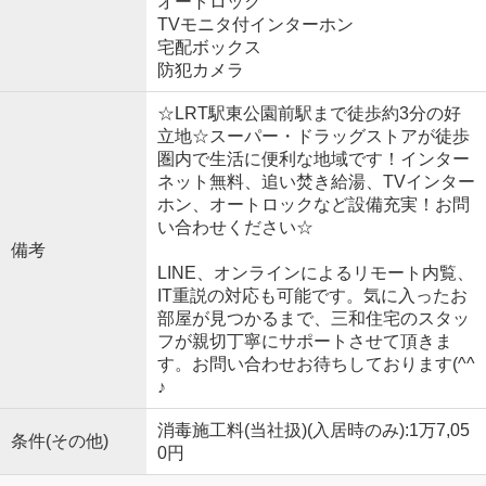
オートロック
TVモニタ付インターホン
宅配ボックス
防犯カメラ
☆LRT駅東公園前駅まで徒歩約3分の好
立地☆スーパー・ドラッグストアが徒歩
圏内で生活に便利な地域です！インター
ネット無料、追い焚き給湯、TVインター
ホン、オートロックなど設備充実！お問
い合わせください☆
備考
LINE、オンラインによるリモート内覧、
IT重説の対応も可能です。気に入ったお
部屋が見つかるまで、三和住宅のスタッ
フが親切丁寧にサポートさせて頂きま
す。お問い合わせお待ちしております(^^
♪
消毒施工料(当社扱)(入居時のみ):1万7,05
条件(その他)
0円