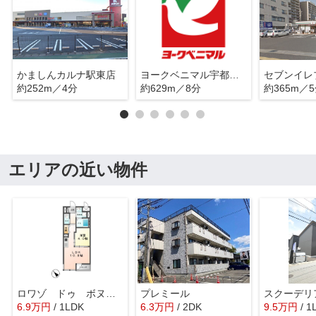
かましんカルナ駅東店
ヨークベニマル宇都宮テラス店
約252m／4分
約629m／8分
約365m／
エリアの近い物件
ロワゾ ドゥ ボヌール
プレミール
スクーデリ
6.9
万
円
/ 1LDK
6.3
万
円
/ 2DK
9.5
万
円
/ 1