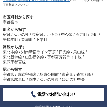
【宇都宮の賃貸情報】みんなの賃貸Café宇都宮TOP
>
スイートモダン東宿郷3
丁目新築マンション
市区町村から探す
宇都宮市
町名から探す
宿郷
/
ゆいの杜
/
東宿郷
/
元今泉
/
中今泉
/
石井町
/
泉町
/
平松本町
/
簗瀬町
/
下栗町
路線から探す
東北本線
/
湘南新宿ライン宇須
/
日光線
/
烏山線
/
東北新幹線
/
山形新幹線
/
宇都宮芳賀ライト線
/
東武宇都宮線
駅から探す
宇都宮
/
東武宇都宮
/
駅東公園前
/
東宿郷
/
雀宮
/
峰
/
宇都宮駅東口
/
岡本
/
ゆいの杜東
/
ゆいの杜中央
電話でお問い合わせ
営業時間：