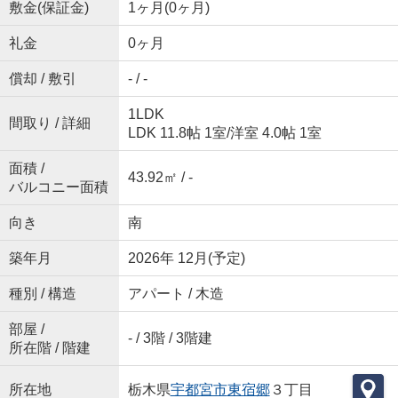
敷金(保証金)
1ヶ月(0ヶ月)
礼金
0ヶ月
償却 / 敷引
- / -
1LDK
間取り / 詳細
LDK 11.8帖 1室
/
洋室 4.0帖 1室
面積 /
43.92㎡ / -
バルコニー面積
向き
南
築年月
2026年 12月(予定)
種別 / 構造
アパート / 木造
部屋 /
- / 3階 / 3階建
所在階 / 階建
所在地
栃木県
宇都宮市
東宿郷
３丁目