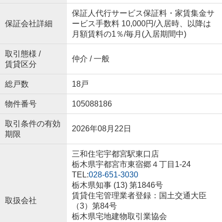
保証人代行サービス保証料・家賃集金サ
保証会社詳細
ービス手数料 10,000円/入居時、以降は
月額賃料の1％/毎月(入居期間中)
取引態様 /
仲介 / 一般
賃貸区分
総戸数
18戸
物件番号
105088186
取引条件の有効
2026年08月22日
期限
三和住宅宇都宮駅東口店
栃木県宇都宮市東宿郷４丁目1-24
TEL:
028-651-3030
栃木県知事 (13) 第1846号
賃貸住宅管理業者登録：国土交通大臣
取扱会社
（3）第84号
栃木県宅地建物取引業協会