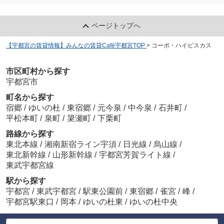
ページトップへ
【宇都宮の賃貸情報】みんなの賃貸Café宇都宮TOP
>
コーポ・ハイビスカス
市区町村から探す
宇都宮市
町名から探す
宿郷
/
ゆいの杜
/
東宿郷
/
元今泉
/
中今泉
/
石井町
/
平松本町
/
泉町
/
簗瀬町
/
下栗町
路線から探す
東北本線
/
湘南新宿ライン宇須
/
日光線
/
烏山線
/
東北新幹線
/
山形新幹線
/
宇都宮芳賀ライト線
/
東武宇都宮線
駅から探す
宇都宮
/
東武宇都宮
/
駅東公園前
/
東宿郷
/
雀宮
/
峰
/
宇都宮駅東口
/
岡本
/
ゆいの杜東
/
ゆいの杜中央