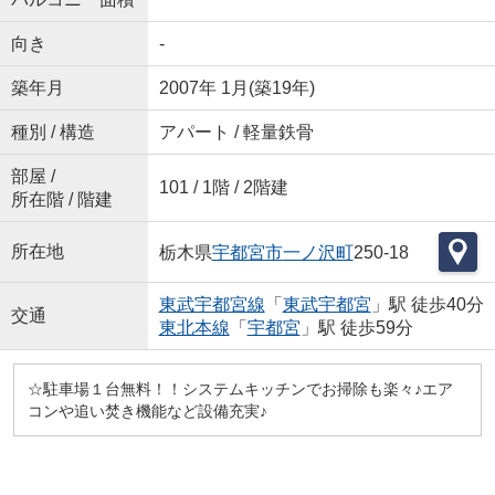
向き
-
築年月
2007年 1月(築19年)
種別 / 構造
アパート / 軽量鉄骨
部屋 /
101 / 1階 / 2階建
所在階 / 階建
所在地
栃木県
宇都宮市
一ノ沢町
250-18
東武宇都宮線
「
東武宇都宮
」駅 徒歩40分
交通
東北本線
「
宇都宮
」駅 徒歩59分
☆駐車場１台無料！！システムキッチンでお掃除も楽々♪エア
コンや追い焚き機能など設備充実♪