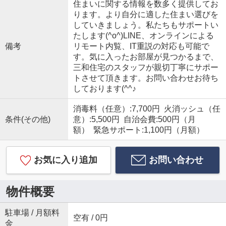
住まいに関する情報を数多く提供してお
ります。より自分に適した住まい選びを
していきましょう。私たちもサポートい
たします(^o^)LINE、オンラインによる
備考
リモート内覧、IT重説の対応も可能で
す。気に入ったお部屋が見つかるまで、
三和住宅のスタッフが親切丁寧にサポー
トさせて頂きます。お問い合わせお待ち
しております(^^♪
消毒料（任意）:7,700円 火消ッシュ（任
条件(その他)
意）:5,500円 自治会費:500円（月
額） 緊急サポート:1,100円（月額）
お気に入り追加
お問い合わせ
物件概要
駐車場 / 月額料
空有 / 0円
金