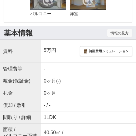
バルコニー
洋室
基本情報
情報の見方
5万円
賃料
初期費用シミュレーション
管理費等
-
敷金(保証金)
0ヶ月(-)
礼金
0ヶ月
償却 / 敷引
- / -
間取り / 詳細
1LDK
面積 /
40.50㎡ / -
バルコニー面積