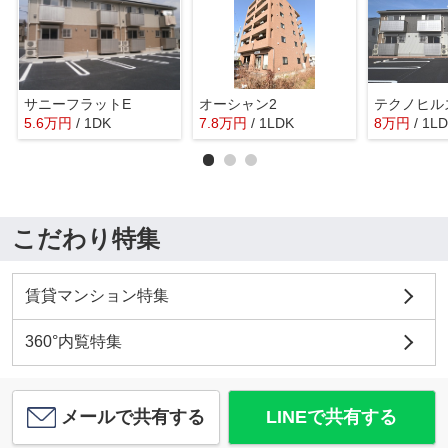
サニーフラットE
オーシャン2
テクノヒル
5.6
万
円
/ 1DK
7.8
万
円
/ 1LDK
8
万
円
/ 1L
こだわり特集
賃貸マンション特集
360°内覧特集
メールで共有する
LINEで共有する