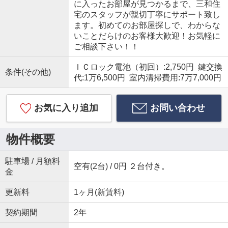
に入ったお部屋が見つかるまで、三和住
宅のスタッフが親切丁寧にサポート致し
ます。初めてのお部屋探しで、わからな
いことだらけのお客様大歓迎！お気軽に
ご相談下さい！！
ＩＣロック電池（初回）:2,750円 鍵交換
条件(その他)
代:1万6,500円 室内清掃費用:7万7,000円
お気に入り追加
お問い合わせ
物件概要
駐車場 / 月額料
空有(2台) / 0円 ２台付き。
金
更新料
1ヶ月(新賃料)
契約期間
2年