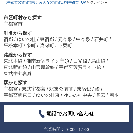
【宇都宮の賃貸情報】みんなの賃貸Café宇都宮TOP
>
クレインⅤ
市区町村から探す
宇都宮市
町名から探す
宿郷
/
ゆいの杜
/
東宿郷
/
元今泉
/
中今泉
/
石井町
/
平松本町
/
泉町
/
簗瀬町
/
下栗町
路線から探す
東北本線
/
湘南新宿ライン宇須
/
日光線
/
烏山線
/
東北新幹線
/
山形新幹線
/
宇都宮芳賀ライト線
/
東武宇都宮線
駅から探す
宇都宮
/
東武宇都宮
/
駅東公園前
/
東宿郷
/
峰
/
宇都宮駅東口
/
ゆいの杜東
/
ゆいの杜中央
/
雀宮
/
岡本
電話でお問い合わせ
営業時間：
9:00 - 17:00