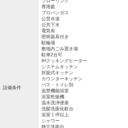
フローリング
専用庭
プロパンガス
公営水道
公共下水
電気有
照明器具付き
駐輪場
敷地内ごみ置き場
駐車2台可
IHクッキングヒーター
システムキッチン
対面式キッチン
カウンターキッチン
バス・トイレ別
設備条件
追焚機能浴室
浴室乾燥機
温水洗浄便座
洗髪洗面化粧台
浴室１坪以上
シャワー
独立洗面台