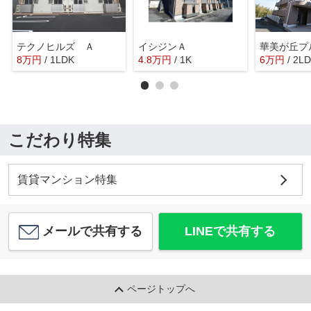
テクノヒルズ Ａ
イシジンＡ
華美が丘プ
8
万
円
/ 1LDK
4.8
万
円
/ 1K
6
万
円
/ 2L
こだわり特集
賃貸マンション特集
メールで共有する
LINEで共有する
ページトップへ