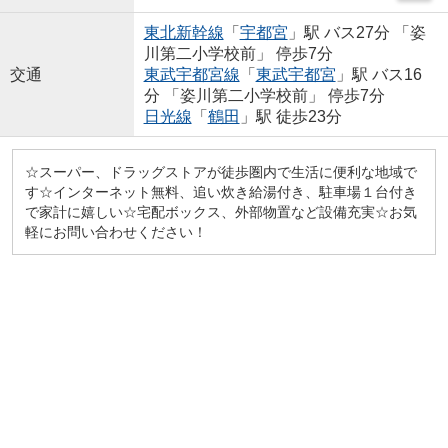
東北新幹線
「
宇都宮
」駅 バス27分 「姿
川第二小学校前」 停歩7分
交通
東武宇都宮線
「
東武宇都宮
」駅 バス16
分 「姿川第二小学校前」 停歩7分
日光線
「
鶴田
」駅 徒歩23分
☆スーパー、ドラッグストアが徒歩圏内で生活に便利な地域で
す☆インターネット無料、追い炊き給湯付き、駐車場１台付き
で家計に嬉しい☆宅配ボックス、外部物置など設備充実☆お気
軽にお問い合わせください！