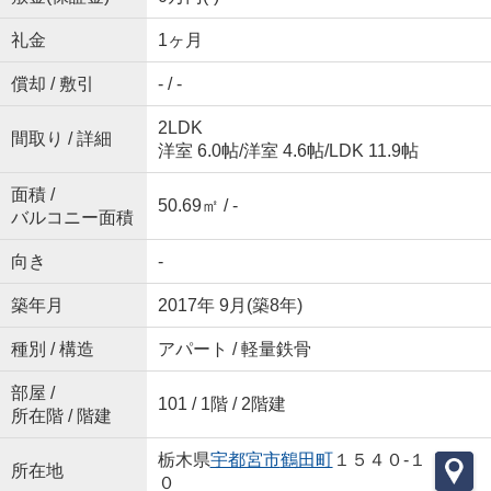
礼金
1ヶ月
償却 / 敷引
- / -
2LDK
間取り / 詳細
洋室 6.0帖
/
洋室 4.6帖
/
LDK 11.9帖
面積 /
50.69㎡ / -
バルコニー面積
向き
-
築年月
2017年 9月(築8年)
種別 / 構造
アパート / 軽量鉄骨
部屋 /
101 / 1階 / 2階建
所在階 / 階建
栃木県
宇都宮市
鶴田町
１５４０-１
所在地
０