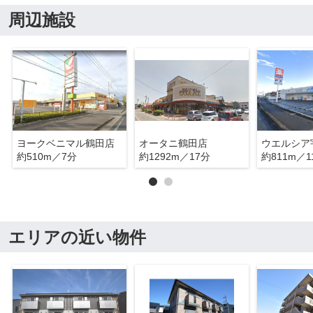
周辺施設
ヨークベニマル鶴田店
オータニ鶴田店
約510m／7分
約1292m／17分
約811m／1
エリアの近い物件