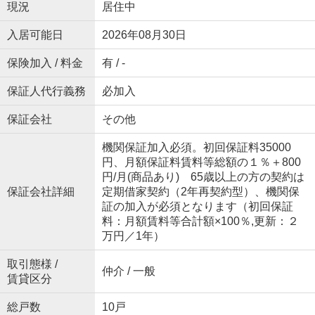
現況
居住中
入居可能日
2026年08月30日
保険加入 / 料金
有 / -
保証人代行義務
必加入
保証会社
その他
機関保証加入必須。初回保証料35000
円、月額保証料賃料等総額の１％＋800
円/月(商品あり) 65歳以上の方の契約は
保証会社詳細
定期借家契約（2年再契約型）、機関保
証の加入が必須となります（初回保証
料：月額賃料等合計額×100％,更新：２
万円／1年）
取引態様 /
仲介 / 一般
賃貸区分
総戸数
10戸