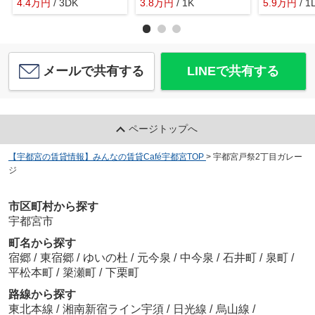
4.4
万
円
/ 3DK
3.8
万
円
/ 1K
5.9
万
円
/ 1
メールで共有する
LINEで共有する
ページトップへ
【宇都宮の賃貸情報】みんなの賃貸Café宇都宮TOP
>
宇都宮戸祭2丁目ガレー
ジ
市区町村から探す
宇都宮市
町名から探す
宿郷
/
東宿郷
/
ゆいの杜
/
元今泉
/
中今泉
/
石井町
/
泉町
/
平松本町
/
簗瀬町
/
下栗町
路線から探す
東北本線
/
湘南新宿ライン宇須
/
日光線
/
烏山線
/