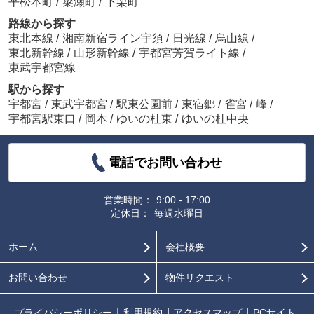
平松本町
/
簗瀬町
/
下栗町
路線から探す
東北本線
/
湘南新宿ライン宇須
/
日光線
/
烏山線
/
東北新幹線
/
山形新幹線
/
宇都宮芳賀ライト線
/
東武宇都宮線
駅から探す
宇都宮
/
東武宇都宮
/
駅東公園前
/
東宿郷
/
雀宮
/
峰
/
宇都宮駅東口
/
岡本
/
ゆいの杜東
/
ゆいの杜中央
電話でお問い合わせ
営業時間：
9:00 - 17:00
定休日：
毎週水曜日
ホーム
会社概要
お問い合わせ
物件リクエスト
プライバシーポリシー
利用規約
アクセスマップ
PCサイト