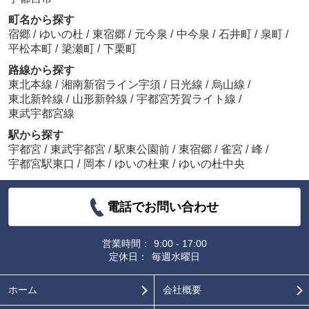
町名から探す
宿郷
/
ゆいの杜
/
東宿郷
/
元今泉
/
中今泉
/
石井町
/
泉町
/
平松本町
/
簗瀬町
/
下栗町
路線から探す
東北本線
/
湘南新宿ライン宇須
/
日光線
/
烏山線
/
東北新幹線
/
山形新幹線
/
宇都宮芳賀ライト線
/
東武宇都宮線
駅から探す
宇都宮
/
東武宇都宮
/
駅東公園前
/
東宿郷
/
雀宮
/
峰
/
宇都宮駅東口
/
岡本
/
ゆいの杜東
/
ゆいの杜中央
電話でお問い合わせ
営業時間：
9:00 - 17:00
定休日：
毎週水曜日
ホーム
会社概要