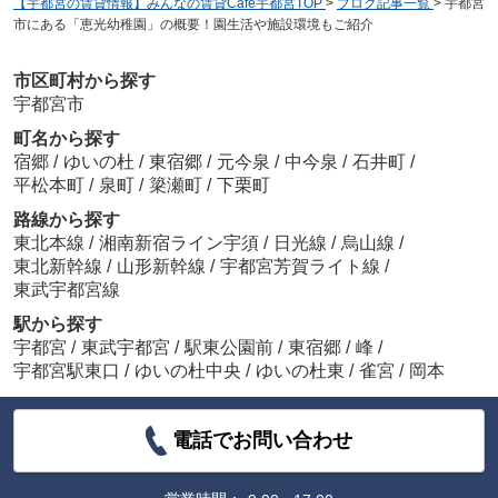
【宇都宮の賃貸情報】みんなの賃貸Café宇都宮TOP
>
ブログ記事一覧
>
宇都宮
市にある「恵光幼稚園」の概要！園生活や施設環境もご紹介
市区町村から探す
宇都宮市
町名から探す
宿郷
/
ゆいの杜
/
東宿郷
/
元今泉
/
中今泉
/
石井町
/
平松本町
/
泉町
/
簗瀬町
/
下栗町
路線から探す
東北本線
/
湘南新宿ライン宇須
/
日光線
/
烏山線
/
東北新幹線
/
山形新幹線
/
宇都宮芳賀ライト線
/
東武宇都宮線
駅から探す
宇都宮
/
東武宇都宮
/
駅東公園前
/
東宿郷
/
峰
/
宇都宮駅東口
/
ゆいの杜中央
/
ゆいの杜東
/
雀宮
/
岡本
電話でお問い合わせ