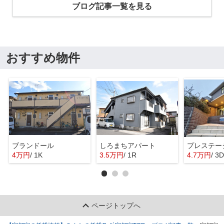
ブログ記事一覧を見る
おすすめ物件
ブランドール
しろまちアパート
プレステー
4万円
/ 1K
3.5万円
/ 1R
4.7万円
/ 3
ページトップへ