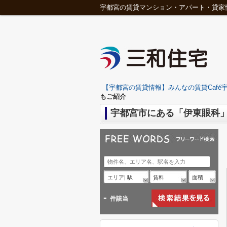
宇都宮の賃貸マンション・アパート・貸家
【宇都宮の賃貸情報】みんなの賃貸Café宇
もご紹介
宇都宮市にある「伊東眼科
エリア| 駅
賃料
面積
-
件該当