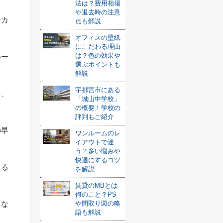
法は？費用相場
や退去時の注意
ーカ
点も解説
オフィスの壁紙
にこだわる理由
は？色の効果や
ルー
選ぶポイントも
解説
宇都宮市にある
ち、
「城山中学校」
の概要！学校の
評判もご紹介
の早
ワンルームのレ
イアウトで迷
う？多い悩みや
快適にするコツ
える
を解説
賃貸のMBとは
何のこと？PS
や間取り図の略
とな
語も解説