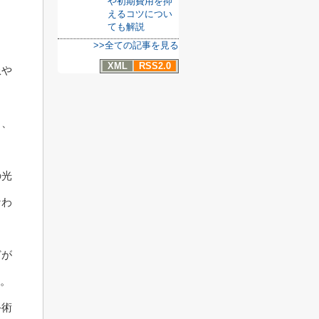
や初期費用を抑
えるコツについ
ても解説
>>全ての記事を見る
XML
RSS2.0
患や
し、
の光
なわ
どが
す。
手術