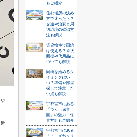
もご紹介
住む場所の決め
方で迷ったら？
交通や治安と周
辺環境の確認方
法も解説
賃貸物件で画鋲
は使える？原状
回復や代用品に
ついても解説
同棲を始めるタ
イミングはい
つ？準備や部屋
探しで注意した
い点も解説
さや
宇都宮市にある
「つくし保育
園」の魅力！保
育方針もご紹介
、近
宇都宮市にある
「よしざわクリ