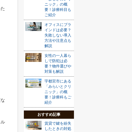
ニック」の概
いた
要！診療科目も
ご紹介
オフィスにブラ
インドは必要？
失敗しない導入
方法や注意点も
解説
女性の一人暮ら
しで防犯は必
要？物件選びや
対策も解説
宇都宮市にある
「みらいとクリ
ニック」の概
要！診療科もご
度な
紹介
おすすめ記事
ベル
賃貸で鍵を紛失
したときの対処