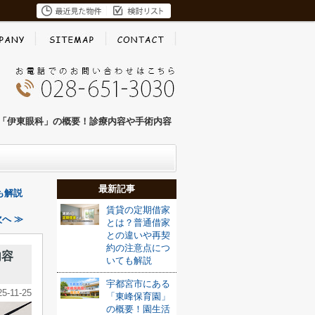
「伊東眼科」の概要！診療内容や手術内容
最新記事
も解説
賃貸の定期借家
へ ≫
とは？普通借家
との違いや再契
約の注意点につ
内容
いても解説
宇都宮市にある
25-11-25
「東峰保育園」
の概要！園生活