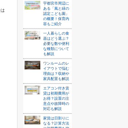
宇都宮市周辺に
ある「風と緑の
者は
認定こども園」
の概要！保育内
容もご紹介
一人暮らしの食
器はどう選ぶ？
必要な数や便利
な種類について
も解説
ワンルームのレ
イアウトで悩む
理由は？収納や
家具配置も解説
エアコン付き賃
貸は初期費用が
お得？設置の注
意点や故障時の
対応も解説
家賃は日割りに
なる？計算方法