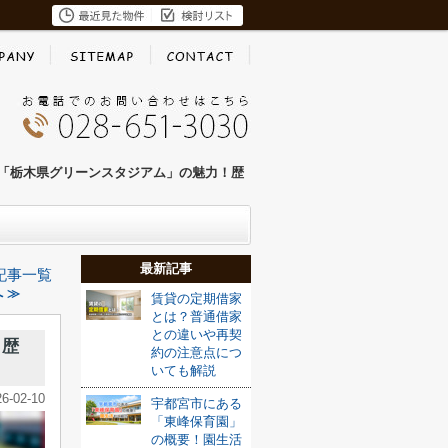
「栃木県グリーンスタジアム」の魅力！歴
最新記事
記事一覧
 ≫
賃貸の定期借家
とは？普通借家
との違いや再契
！歴
約の注意点につ
いても解説
26-02-10
宇都宮市にある
「東峰保育園」
の概要！園生活