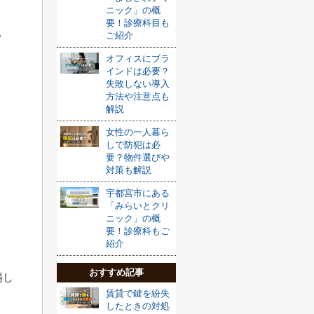
ニック」の概
要！診療科目も
あ
ご紹介
オフィスにブラ
インドは必要？
失敗しない導入
方法や注意点も
解説
女性の一人暮ら
しで防犯は必
要？物件選びや
対策も解説
宇都宮市にある
「みらいとクリ
ニック」の概
要！診療科もご
紹介
、
おすすめ記事
場し
賃貸で鍵を紛失
したときの対処