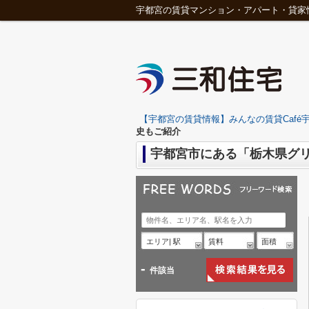
宇都宮の賃貸マンション・アパート・貸家
【宇都宮の賃貸情報】みんなの賃貸Café宇
史もご紹介
宇都宮市にある「栃木県グ
エリア| 駅
賃料
面積
-
件該当