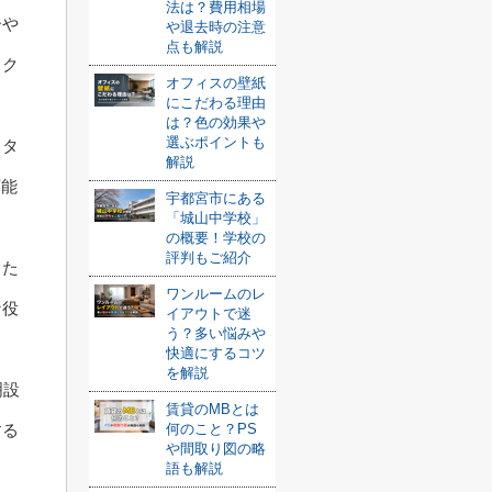
法は？費用相場
ーや
や退去時の注意
点も解説
ック
オフィスの壁紙
にこだわる理由
は？色の効果や
選ぶポイントも
スタ
解説
可能
宇都宮市にある
「城山中学校」
の概要！学校の
評判もご紹介
るた
ワンルームのレ
な役
イアウトで迷
う？多い悩みや
快適にするコツ
を解説
明設
賃貸のMBとは
何のこと？PS
する
や間取り図の略
語も解説