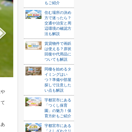
もご紹介
住む場所の決め
方で迷ったら？
交通や治安と周
辺環境の確認方
法も解説
賃貸物件で画鋲
は使える？原状
回復や代用品に
ついても解説
同棲を始めるタ
イミングはい
つ？準備や部屋
探しで注意した
い点も解説
性や
宇都宮市にある
って
「つくし保育
園」の魅力！保
育方針もご紹介
にあ
宇都宮市にある
「よしざわクリ