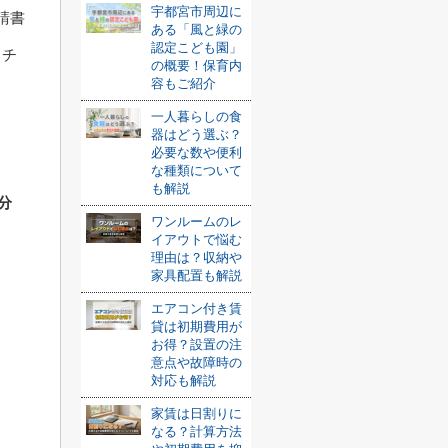
宇都宮市周辺に
請書
ある「風と緑の
認定こども園」
ッチ
の概要！保育内
容もご紹介
一人暮らしの食
器はどう選ぶ？
必要な数や便利
な種類について
も解説
分
ワンルームのレ
イアウトで悩む
理由は？収納や
家具配置も解説
エアコン付き賃
貸は初期費用が
お得？設置の注
意点や故障時の
対応も解説
家賃は日割りに
なる？計算方法