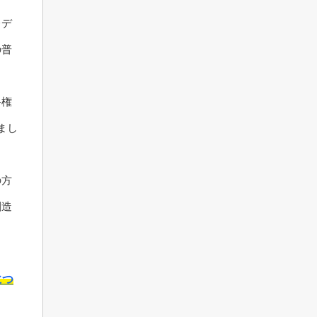
レデ
の普
手権
まし
の方
創造
につ