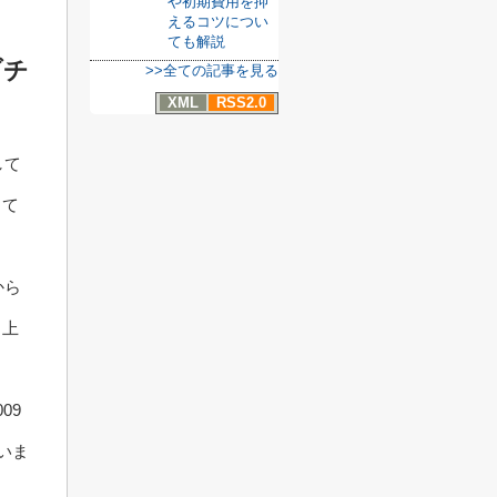
や初期費用を抑
えるコツについ
ても解説
ブチ
>>全ての記事を見る
XML
RSS2.0
して
して
から
向上
09
いま