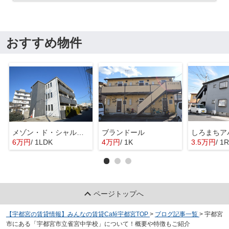
おすすめ物件
メゾン・ド・シャルマン
ブランドール
しろまちア
6万円
/ 1LDK
4万円
/ 1K
3.5万円
/ 1R
ページトップへ
【宇都宮の賃貸情報】みんなの賃貸Café宇都宮TOP
>
ブログ記事一覧
>
宇都宮
市にある「宇都宮市立雀宮中学校」について！概要や特徴もご紹介