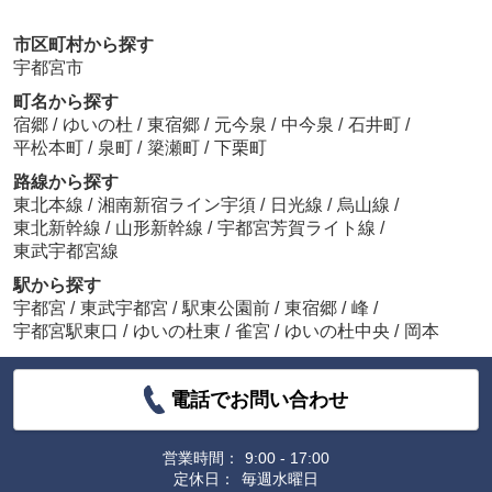
市区町村から探す
宇都宮市
町名から探す
宿郷
/
ゆいの杜
/
東宿郷
/
元今泉
/
中今泉
/
石井町
/
平松本町
/
泉町
/
簗瀬町
/
下栗町
路線から探す
東北本線
/
湘南新宿ライン宇須
/
日光線
/
烏山線
/
東北新幹線
/
山形新幹線
/
宇都宮芳賀ライト線
/
東武宇都宮線
駅から探す
宇都宮
/
東武宇都宮
/
駅東公園前
/
東宿郷
/
峰
/
宇都宮駅東口
/
ゆいの杜東
/
雀宮
/
ゆいの杜中央
/
岡本
電話でお問い合わせ
営業時間：
9:00 - 17:00
定休日：
毎週水曜日