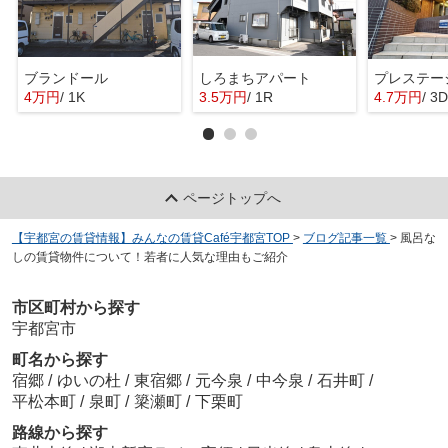
ブランドール
しろまちアパート
プレステー
4万円
/ 1K
3.5万円
/ 1R
4.7万円
/ 3
ページトップへ
【宇都宮の賃貸情報】みんなの賃貸Café宇都宮TOP
>
ブログ記事一覧
>
風呂な
しの賃貸物件について！若者に人気な理由もご紹介
市区町村から探す
宇都宮市
町名から探す
宿郷
/
ゆいの杜
/
東宿郷
/
元今泉
/
中今泉
/
石井町
/
平松本町
/
泉町
/
簗瀬町
/
下栗町
路線から探す