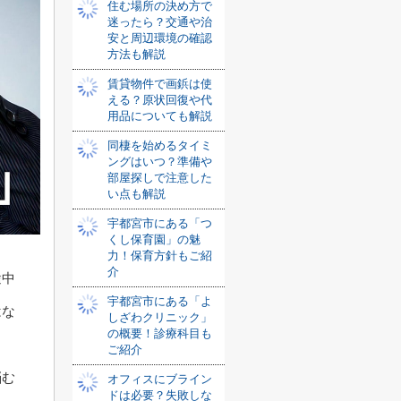
住む場所の決め方で
迷ったら？交通や治
安と周辺環境の確認
方法も解説
賃貸物件で画鋲は使
える？原状回復や代
用品についても解説
同棲を始めるタイミ
ングはいつ？準備や
部屋探しで注意した
い点も解説
宇都宮市にある「つ
くし保育園」の魅
力！保育方針もご紹
介
途中
宇都宮市にある「よ
はな
しざわクリニック」
の概要！診療科目も
ご紹介
悩む
オフィスにブライン
ドは必要？失敗しな