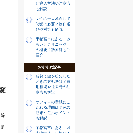
い導入方法や注意点
も解説
ス
女性の一人暮らしで
防犯は必要？物件選
びや対策も解説
宇都宮市にある「み
らいとクリニック」
の概要！診療科もご
紹介
おすすめ記事
賃貸で鍵を紛失した
ときの対処法は？費
用相場や退去時の注
変
意点も解説
オフィスの壁紙にこ
だわる理由は？色の
効果や選ぶポイント
解除
も解説
いま
宇都宮市にある「城