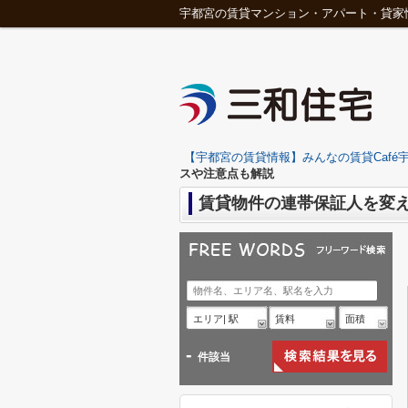
宇都宮の賃貸マンション・アパート・貸家
【宇都宮の賃貸情報】みんなの賃貸Café宇
スや注意点も解説
賃貸物件の連帯保証人を変
エリア| 駅
賃料
面積
-
件該当