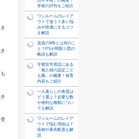
山中学校」の概要！
学校の評判もご紹介
ワンルームのレイア
ウトで迷う？多い悩
みや快適にするコツ
おき
を解説
賃貸のMBとは何のこ
と？PSや間取り図の
続き
略語も解説
宇都宮市周辺にある
「風と緑の認定こど
ども
も園」の概要！保育
内容もご紹介
一人暮らしの食器は
続き
どう選ぶ？必要な数
や便利な種類につい
ても解説
ワンルームのレイア
き受
ウトで悩む理由は？
収納や家具配置も解
説