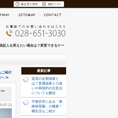
保証人を変えたい場合は？変更できるケー
最新記事
もご紹介
へ ≫
賃貸の定期借家と
は？普通借家との違
いや再契約の注意点
ケー
についても解説
宇都宮市にある「東
25-07-22
峰保育園」の概要！
園生活もご紹介