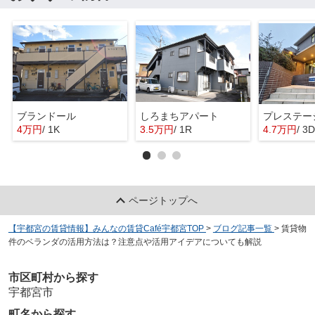
ブランドール
しろまちアパート
プレステー
4万円
/ 1K
3.5万円
/ 1R
4.7万円
/ 3
ページトップへ
【宇都宮の賃貸情報】みんなの賃貸Café宇都宮TOP
>
ブログ記事一覧
>
賃貸物
件のベランダの活用方法は？注意点や活用アイデアについても解説
市区町村から探す
宇都宮市
町名から探す