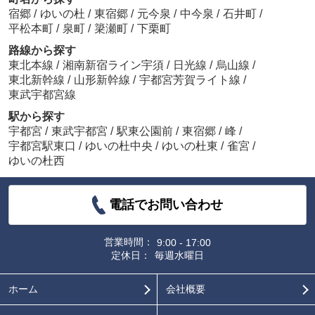
宿郷
/
ゆいの杜
/
東宿郷
/
元今泉
/
中今泉
/
石井町
/
平松本町
/
泉町
/
簗瀬町
/
下栗町
路線から探す
東北本線
/
湘南新宿ライン宇須
/
日光線
/
烏山線
/
東北新幹線
/
山形新幹線
/
宇都宮芳賀ライト線
/
東武宇都宮線
駅から探す
宇都宮
/
東武宇都宮
/
駅東公園前
/
東宿郷
/
峰
/
宇都宮駅東口
/
ゆいの杜中央
/
ゆいの杜東
/
雀宮
/
ゆいの杜西
電話でお問い合わせ
営業時間：
9:00 - 17:00
定休日：
毎週水曜日
ホーム
会社概要