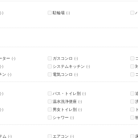
駐輪場
(-)
(-)
ーター
ガスコンロ
(-)
(-)
システムキッチン
(-)
(-)
チン
電気コンロ
(-)
(-)
バス・トイレ別
(-)
(-)
温水洗浄便座
(-)
男女トイレ別
(-)
(-)
シャワー
(-)
テム
エアコン
(-)
(-)