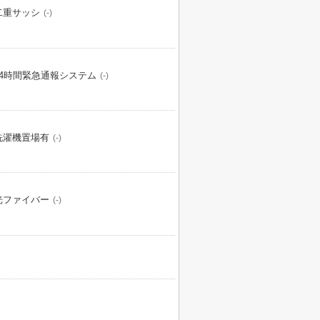
二重サッシ
(-)
24時間緊急通報システム
(-)
洗濯機置場有
(-)
光ファイバー
(-)