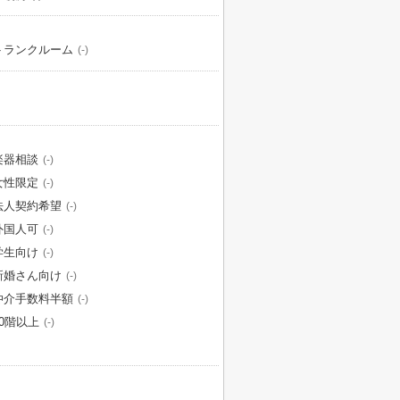
トランクルーム
(-)
楽器相談
(-)
女性限定
(-)
法人契約希望
(-)
外国人可
(-)
学生向け
(-)
新婚さん向け
(-)
仲介手数料半額
(-)
20階以上
(-)