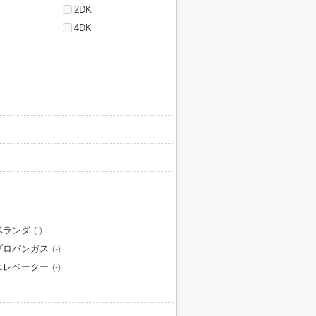
2DK
4DK
ベランダ
(-)
プロパンガス
(-)
エレベーター
(-)