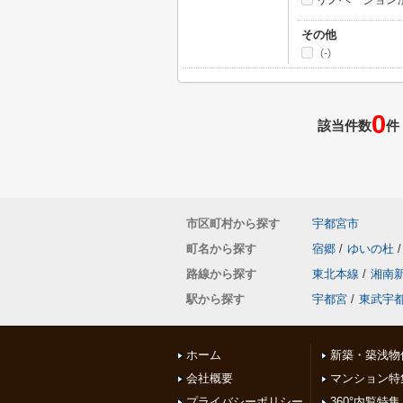
その他
(-)
0
該当件数
件
市区町村から探す
宇都宮市
町名から探す
宿郷
/
ゆいの杜
/
路線から探す
東北本線
/
湘南
駅から探す
宇都宮
/
東武宇
ホーム
新築・築浅物
会社概要
マンション特
プライバシーポリシー
360°内覧特集