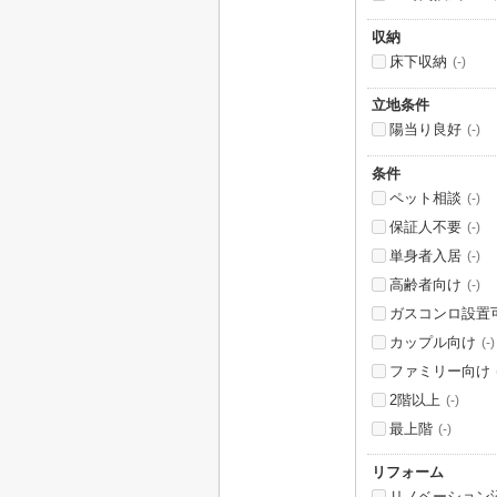
収納
床下収納
(-)
立地条件
陽当り良好
(-)
条件
ペット相談
(-)
保証人不要
(-)
単身者入居
(-)
高齢者向け
(-)
ガスコンロ設置
カップル向け
(-)
ファミリー向け
2階以上
(-)
最上階
(-)
リフォーム
リノベーション