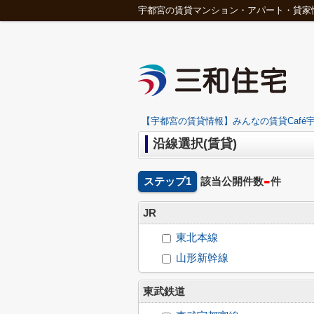
宇都宮の賃貸マンション・アパート・貸家
【宇都宮の賃貸情報】みんなの賃貸Café宇
沿線選択(賃貸)
-
ステップ1
該当公開件数
件
JR
東北本線
山形新幹線
東武鉄道