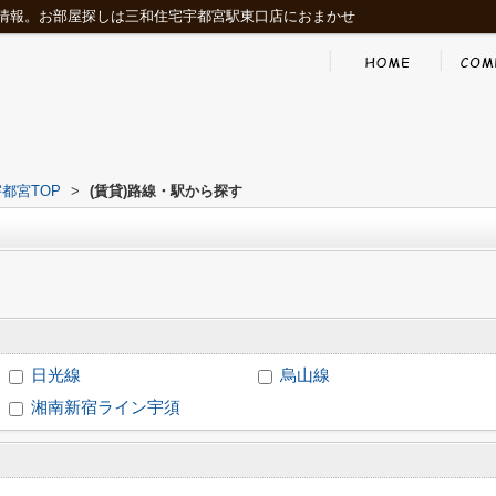
情報。お部屋探しは三和住宅宇都宮駅東口店におまかせ
都宮TOP
>
(賃貸)路線・駅から探す
日光線
烏山線
湘南新宿ライン宇須