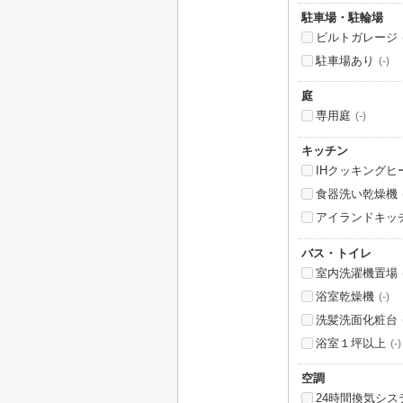
駐車場・駐輪場
ビルトガレージ
駐車場あり
(-)
庭
専用庭
(-)
キッチン
IHクッキングヒ
食器洗い乾燥機
アイランドキッ
バス・トイレ
室内洗濯機置場
浴室乾燥機
(-)
洗髪洗面化粧台
浴室１坪以上
(-)
空調
24時間換気シス