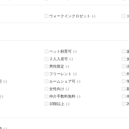
ウォークインクロゼット
(-)
ペット飼育可
(-)
２人入居可
(-)
男性限定
(-)
フリーレント
(-)
可
ルームシェア可
(-)
(-)
女性向け
(-)
仲介手数料無料
(-)
(-)
10階以上
(-)
済
(-)