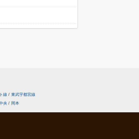
ト線
/
東武宇都宮線
中央
/
岡本