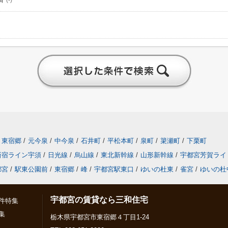
東宿郷
/
元今泉
/
中今泉
/
石井町
/
平松本町
/
泉町
/
簗瀬町
/
下栗町
新宿ライン宇須
/
日光線
/
烏山線
/
東北新幹線
/
山形新幹線
/
宇都宮芳賀ライ
都宮
/
駅東公園前
/
東宿郷
/
峰
/
宇都宮駅東口
/
ゆいの杜東
/
雀宮
/
ゆいの杜
宇都宮の賃貸なら三和住宅
件特集
集
栃木県宇都宮市東宿郷４丁目1-24