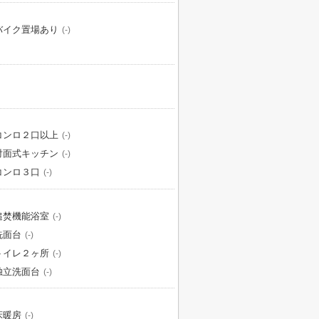
バイク置場あり
(-)
コンロ２口以上
(-)
対面式キッチン
(-)
コンロ３口
(-)
追焚機能浴室
(-)
洗面台
(-)
トイレ２ヶ所
(-)
独立洗面台
(-)
床暖房
(-)