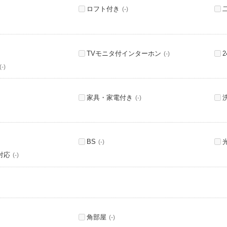
ロフト付き
(-)
TVモニタ付インターホン
(-)
(-)
家具・家電付き
(-)
BS
(-)
対応
(-)
角部屋
(-)