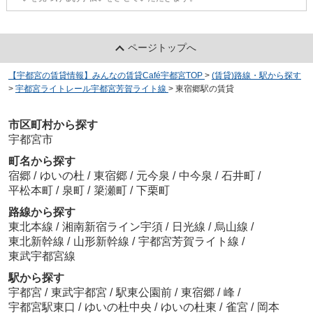
ページトップへ
【宇都宮の賃貸情報】みんなの賃貸Café宇都宮TOP
>
(賃貸)路線・駅から探す
>
宇都宮ライトレール宇都宮芳賀ライト線
>
東宿郷駅の賃貸
市区町村から探す
宇都宮市
町名から探す
宿郷
/
ゆいの杜
/
東宿郷
/
元今泉
/
中今泉
/
石井町
/
平松本町
/
泉町
/
簗瀬町
/
下栗町
路線から探す
東北本線
/
湘南新宿ライン宇須
/
日光線
/
烏山線
/
東北新幹線
/
山形新幹線
/
宇都宮芳賀ライト線
/
東武宇都宮線
駅から探す
宇都宮
/
東武宇都宮
/
駅東公園前
/
東宿郷
/
峰
/
宇都宮駅東口
/
ゆいの杜中央
/
ゆいの杜東
/
雀宮
/
岡本