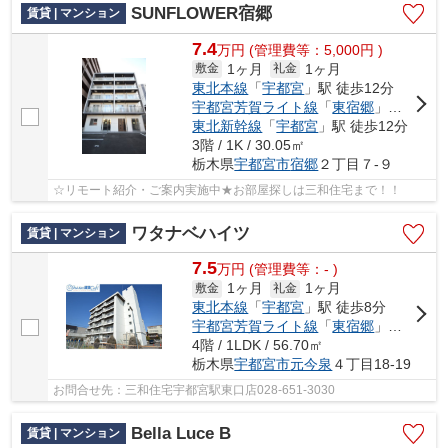
SUNFLOWER宿郷
賃貸 | マンション
7.4
万
円
(管理費等：5,000円 )
1ヶ月
1ヶ月
敷金
礼金
東北本線
「
宇都宮
」駅 徒歩12分
宇都宮芳賀ライト線
「
東宿郷
」駅 徒歩8分
東北新幹線
「
宇都宮
」駅 徒歩12分
3階 / 1K / 30.05㎡
栃木県
宇都宮市
宿郷
２丁目７-９
☆リモート紹介・ご案内実施中★お部屋探しは三和住宅まで！！
ワタナベハイツ
賃貸 | マンション
7.5
万
円
(管理費等：- )
1ヶ月
1ヶ月
敷金
礼金
東北本線
「
宇都宮
」駅 徒歩8分
宇都宮芳賀ライト線
「
東宿郷
」駅 徒歩8分
4階 / 1LDK / 56.70㎡
栃木県
宇都宮市
元今泉
４丁目18-19
お問合せ先：三和住宅宇都宮駅東口店028-651-3030
Bella Luce B
賃貸 | マンション