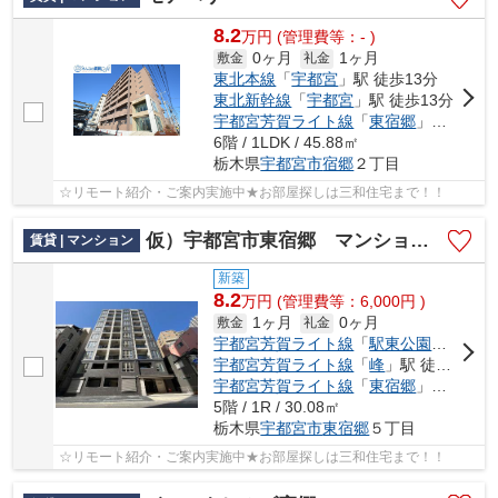
8.2
万
円
(管理費等：- )
0ヶ月
1ヶ月
敷金
礼金
東北本線
「
宇都宮
」駅 徒歩13分
東北新幹線
「
宇都宮
」駅 徒歩13分
宇都宮芳賀ライト線
「
東宿郷
」駅 徒歩9分
6階 / 1LDK / 45.88㎡
栃木県
宇都宮市
宿郷
２丁目
☆リモート紹介・ご案内実施中★お部屋探しは三和住宅まで！！
仮）宇都宮市東宿郷 マンション新築工事
賃貸 | マンション
新築
8.2
万
円
(管理費等：6,000円 )
1ヶ月
0ヶ月
敷金
礼金
宇都宮芳賀ライト線
「
駅東公園前
」駅 
宇都宮芳賀ライト線
「
峰
」駅 徒歩7分
宇都宮芳賀ライト線
「
東宿郷
」駅 徒歩8分
5階 / 1R / 30.08㎡
栃木県
宇都宮市
東宿郷
５丁目
☆リモート紹介・ご案内実施中★お部屋探しは三和住宅まで！！