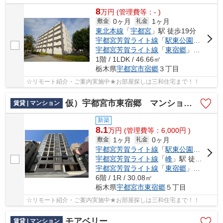
8
万
円
(管理費等：- )
0ヶ月
1ヶ月
敷金
礼金
東北本線
「
宇都宮
」駅 徒歩19分
宇都宮芳賀ライト線
「
駅東公園前
」駅 
宇都宮芳賀ライト線
「
東宿郷
」駅 徒歩11分
1階 / 1LDK / 46.66㎡
栃木県
宇都宮市
宿郷
３丁目
☆リモート紹介・ご案内実施中★お部屋探しは三和住宅まで！！
仮）宇都宮市東宿郷 マンション新築工事
賃貸 | マンション
新築
8.1
万
円
(管理費等：6,000円 )
1ヶ月
0ヶ月
敷金
礼金
宇都宮芳賀ライト線
「
駅東公園前
」駅 
宇都宮芳賀ライト線
「
峰
」駅 徒歩7分
宇都宮芳賀ライト線
「
東宿郷
」駅 徒歩8分
6階 / 1R / 30.08㎡
栃木県
宇都宮市
東宿郷
５丁目
☆リモート紹介・ご案内実施中★お部屋探しは三和住宅まで！！
モアベリー
賃貸 | マンション