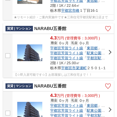
宇都宮芳賀ライト線
「
東宿郷
」駅 徒歩17分
2階 / 1K / 22.64㎡
栃木県
宇都宮市
峰
１丁目16-1
★リモート紹介・ご案内実施中です★三和住宅宇都宮駅東口店まで
NARABU五番館
賃貸 | マンション
4.3
万
円
(管理費等：3,000円 )
0ヶ月
0ヶ月
敷金
礼金
宇都宮芳賀ライト線
「
東宿郷
」駅 徒歩15分
宇都宮芳賀ライト線
「
駅東公園前
」駅 徒
宇都宮芳賀ライト線
「
宇都宮駅東口
」駅
2階 / 1K / 25.00㎡
栃木県
宇都宮市
簗瀬町
２５０１-１
【☆即入居可能です☆】お部屋探しは三和住宅まで！！
NARABU五番館
賃貸 | マンション
4.3
万
円
(管理費等：3,000円 )
0ヶ月
0ヶ月
敷金
礼金
宇都宮芳賀ライト線
「
東宿郷
」駅 徒歩15分
宇都宮芳賀ライト線
「
駅東公園前
」駅 徒
宇都宮芳賀ライト線
「
宇都宮駅東口
」駅