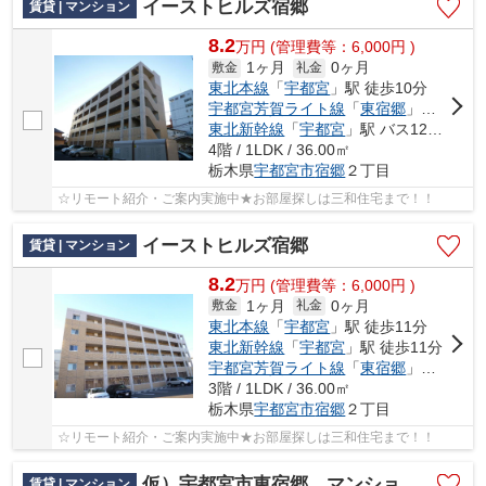
イーストヒルズ宿郷
賃貸 | マンション
8.2
万
円
(管理費等：6,000円 )
1ヶ月
0ヶ月
敷金
礼金
東北本線
「
宇都宮
」駅 徒歩10分
宇都宮芳賀ライト線
「
東宿郷
」駅 徒歩8分
東北新幹線
「
宇都宮
」駅 バス12分 「簗瀬（栃木県）」 停歩3分
4階 / 1LDK / 36.00㎡
栃木県
宇都宮市
宿郷
２丁目
☆リモート紹介・ご案内実施中★お部屋探しは三和住宅まで！！
イーストヒルズ宿郷
賃貸 | マンション
8.2
万
円
(管理費等：6,000円 )
1ヶ月
0ヶ月
敷金
礼金
東北本線
「
宇都宮
」駅 徒歩11分
東北新幹線
「
宇都宮
」駅 徒歩11分
宇都宮芳賀ライト線
「
東宿郷
」駅 徒歩8分
3階 / 1LDK / 36.00㎡
栃木県
宇都宮市
宿郷
２丁目
☆リモート紹介・ご案内実施中★お部屋探しは三和住宅まで！！
仮）宇都宮市東宿郷 マンション新築工事
賃貸 | マンション