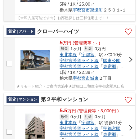
5階 / 1K / 25.00㎡
栃木県
宇都宮市
簗瀬町
２５０１-１
【☆即入居可能です☆】お部屋探しは三和住宅まで！！
クローバーハイツ
賃貸 | アパート
5
万
円
(管理費等：- )
1ヶ月
0万円
敷金
礼金
東北本線
「
宇都宮
」駅 バス10分 「宿郷東」 停歩3分
宇都宮芳賀ライト線
「
駅東公園前
」駅 徒
宇都宮芳賀ライト線
「
東宿郷
」駅 徒歩13分
1階 / 1K / 22.38㎡
栃木県
宇都宮市
城東
２丁目
★リモート紹介・ご案内実施中★詳細は三和住宅宇都宮駅東口店
第２平和マンション
賃貸 | マンション
5.5
万
円
(管理費等：3,000円 )
0ヶ月
0ヶ月
敷金
礼金
東北本線
「
宇都宮
」駅 徒歩11分
宇都宮芳賀ライト線
「
宇都宮駅東口
」駅
宇都宮芳賀ライト線
「
東宿郷
」駅 徒歩11分