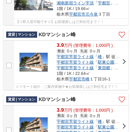
湘南新宿ライン宇須
「
宇都宮
」駅 徒歩16分
1階 / 1K / 19.66㎡
栃木県
宇都宮市
元今泉
３丁目
【☆即入居可能です☆】お部屋探しは三和住宅まで！！
KDマンション峰
賃貸 | マンション
3.9
万
円
(管理費等：1,000円 )
0ヶ月
0ヶ月
敷金
礼金
宇都宮芳賀ライト線
「
峰
」駅 徒歩10分
宇都宮芳賀ライト線
「
駅東公園前
」駅 徒
宇都宮芳賀ライト線
「
東宿郷
」駅 徒歩17分
1階 / 1K / 22.64㎡
栃木県
宇都宮市
峰
１丁目16-1
☆リモート紹介・ご案内実施中★お部屋探しは三和住宅まで！！
KDマンション峰
賃貸 | マンション
3.9
万
円
(管理費等：1,000円 )
0ヶ月
0ヶ月
敷金
礼金
宇都宮芳賀ライト線
「
峰
」駅 徒歩10分
宇都宮芳賀ライト線
「
駅東公園前
」駅 徒