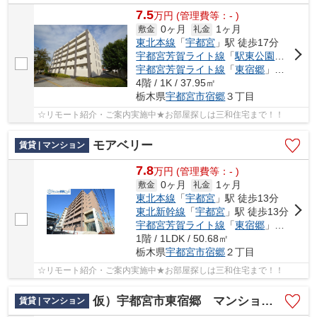
7.5
万
円
(管理費等：- )
0ヶ月
1ヶ月
敷金
礼金
東北本線
「
宇都宮
」駅 徒歩17分
宇都宮芳賀ライト線
「
駅東公園前
」駅 
宇都宮芳賀ライト線
「
東宿郷
」駅 徒歩11分
4階 / 1K / 37.95㎡
栃木県
宇都宮市
宿郷
３丁目
☆リモート紹介・ご案内実施中★お部屋探しは三和住宅まで！！
モアベリー
賃貸 | マンション
7.8
万
円
(管理費等：- )
0ヶ月
1ヶ月
敷金
礼金
東北本線
「
宇都宮
」駅 徒歩13分
東北新幹線
「
宇都宮
」駅 徒歩13分
宇都宮芳賀ライト線
「
東宿郷
」駅 徒歩9分
1階 / 1LDK / 50.68㎡
栃木県
宇都宮市
宿郷
２丁目
☆リモート紹介・ご案内実施中★お部屋探しは三和住宅まで！！
仮）宇都宮市東宿郷 マンション新築工事
賃貸 | マンション