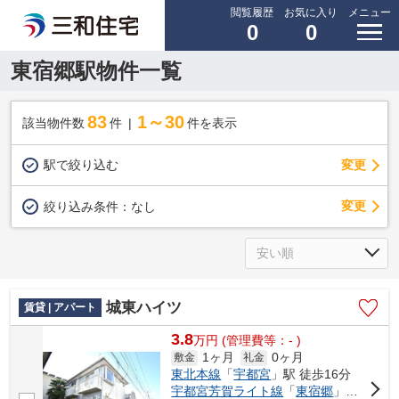
閲覧履歴
お気に入り
メニュー
0
0
東宿郷駅物件一覧
83
1～30
該当物件数
件
件を表示
駅で絞り込む
変更
変更
絞り込み条件：
なし
城東ハイツ
賃貸 | アパート
3.8
万
円
(管理費等：- )
1ヶ月
0ヶ月
敷金
礼金
東北本線
「
宇都宮
」駅 徒歩16分
宇都宮芳賀ライト線
「
東宿郷
」駅 徒歩10分