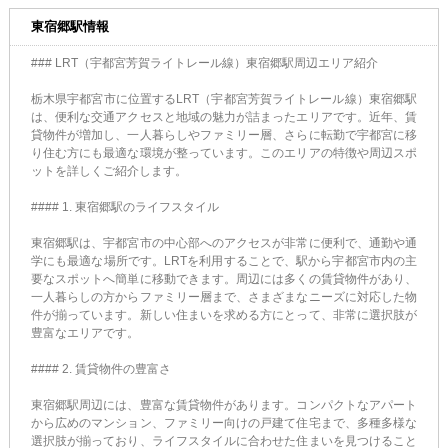
東宿郷駅情報
### LRT（宇都宮芳賀ライトレール線）東宿郷駅周辺エリア紹介
栃木県宇都宮市に位置するLRT（宇都宮芳賀ライトレール線）東宿郷駅
は、便利な交通アクセスと地域の魅力が詰まったエリアです。近年、賃
貸物件が増加し、一人暮らしやファミリー層、さらに転勤で宇都宮に移
り住む方にも最適な環境が整っています。このエリアの特徴や周辺スポ
ットを詳しくご紹介します。
#### 1. 東宿郷駅のライフスタイル
東宿郷駅は、宇都宮市の中心部へのアクセスが非常に便利で、通勤や通
学にも最適な場所です。LRTを利用することで、駅から宇都宮市内の主
要なスポットへ簡単に移動できます。周辺には多くの賃貸物件があり、
一人暮らしの方からファミリー層まで、さまざまなニーズに対応した物
件が揃っています。新しい住まいを求める方にとって、非常に選択肢が
豊富なエリアです。
#### 2. 賃貸物件の豊富さ
東宿郷駅周辺には、豊富な賃貸物件があります。コンパクトなアパート
から広めのマンション、ファミリー向けの戸建て住宅まで、多種多様な
選択肢が揃っており、ライフスタイルに合わせた住まいを見つけること