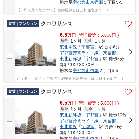
栃木県
宇都宮市
東宿郷
３丁目9-9
【☆即入居可能です☆】お部屋探しは三和住宅まで！！
クロワサンス
賃貸 | マンション
6.5
万
円
(管理費等：5,000円 )
1ヶ月
1ヶ月
敷金
礼金
東北本線
「
宇都宮
」駅 徒歩8分
宇都宮芳賀ライト線
「
東宿郷
」駅 徒歩9分
東北新幹線
「
宇都宮
」駅 徒歩8分
3階 / 1K / 33.30㎡
栃木県
宇都宮市
宿郷
２丁目8-5
☆リモート紹介・ご案内実施中★お部屋探しは三和住宅まで！！
クロワサンス
賃貸 | マンション
6.5
万
円
(管理費等：5,000円 )
1ヶ月
1ヶ月
敷金
礼金
東北新幹線
「
宇都宮
」駅 徒歩10分
宇都宮芳賀ライト線
「
東宿郷
」駅 徒歩8分
東北本線
「
宇都宮
」駅 徒歩10分
3階 / 1K / 33.30㎡
栃木県
宇都宮市
宿郷
２丁目8-5