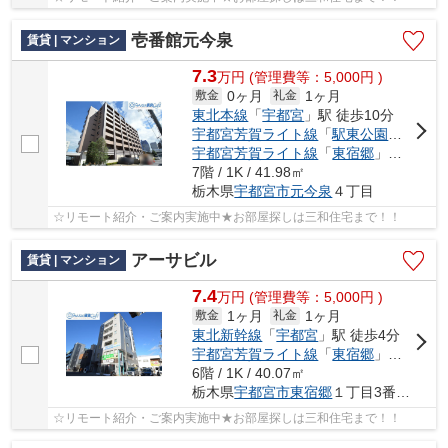
壱番館元今泉
賃貸 | マンション
7.3
万
円
(管理費等：5,000円 )
0ヶ月
1ヶ月
敷金
礼金
東北本線
「
宇都宮
」駅 徒歩10分
宇都宮芳賀ライト線
「
駅東公園前
」駅 
宇都宮芳賀ライト線
「
東宿郷
」駅 徒歩6分
7階 / 1K / 41.98㎡
栃木県
宇都宮市
元今泉
４丁目
☆リモート紹介・ご案内実施中★お部屋探しは三和住宅まで！！
アーサビル
賃貸 | マンション
7.4
万
円
(管理費等：5,000円 )
1ヶ月
1ヶ月
敷金
礼金
東北新幹線
「
宇都宮
」駅 徒歩4分
宇都宮芳賀ライト線
「
東宿郷
」駅 徒歩4分
6階 / 1K / 40.07㎡
栃木県
宇都宮市
東宿郷
１丁目3番地9
☆リモート紹介・ご案内実施中★お部屋探しは三和住宅まで！！