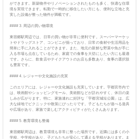
ができます。新築物件やリノベーションされたものも多く、快適な住環
境を実現できます。転勤で一時的に移住したい方にも、便利な立地と充
実した設備が整った物件が満載です。
#### 3. 周辺の買い物環境
東宿郷駅周辺では、日常の買い物が非常に便利です。スーパーマーケッ
トやドラッグストア、コンビニが揃っており、日常の食材や生活用品を
簡単に手に入れることができます。また、地元の新鮮な野菜や魚が手に
入る市場も点在しているため、家庭での食事を大切にしたい方にも最適
です。さらに、飲食店やテイクアウトのお店も多数あり、食事の選択肢
も豊富です。
#### 4. レジャーや文化施設の充実
このエリアには、レジャーや文化施設も充実しています。宇都宮市内で
は、映画館やショッピングモール、美術館などが訪れやすく、休日の楽
しみが広がります。特に、家族連れに好評な「宇都宮城址公園」は、広
大な緑地でピクニックや散策にぴったりです。子どもたちが遊べる遊具
や広場があり、家族で楽しむアクティビティがたくさんあります。
#### 5. 教育環境も整備
東宿郷駅周辺は、教育環境も非常に整った場所です。近隣には多くの小
学校、中学校があり、子どもたちが安心して通える学校があります。ま