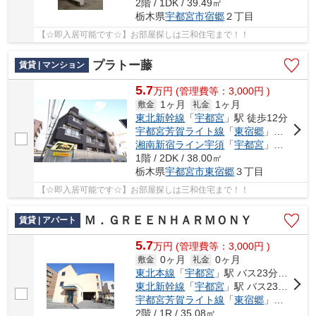
2階 / 1DK / 39.49㎡
栃木県
宇都宮市
宿郷
２丁目
【☆即入居可能です☆】お部屋探しは三和住宅まで！！
プラトー藤
賃貸 | マンション
5.7
万
円
(管理費等：3,000円 )
1ヶ月
1ヶ月
敷金
礼金
東北新幹線
「
宇都宮
」駅 徒歩12分
宇都宮芳賀ライト線
「
東宿郷
」駅 徒歩3分
湘南新宿ライン宇須
「
宇都宮
」駅 徒歩12分
1階 / 2DK / 38.00㎡
栃木県
宇都宮市
東宿郷
３丁目
【☆即入居可能です☆】お部屋探しは三和住宅まで！！
Ｍ．ＧＲＥＥＮＨＡＲＭＯＮＹ
賃貸 | アパート
5.7
万
円
(管理費等：3,000円 )
0ヶ月
0ヶ月
敷金
礼金
東北本線
「
宇都宮
」駅 バス23分 「下栗団地」 停歩1分
東北新幹線
「
宇都宮
」駅 バス23分 「下栗団地」 停歩1分
宇都宮芳賀ライト線
「
東宿郷
」駅 徒歩24分
2階 / 1R / 35.08㎡