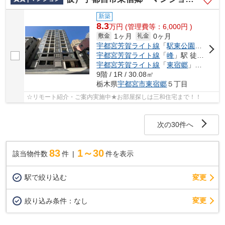
新築
8.3
万
円
(管理費等：6,000円 )
1ヶ月
0ヶ月
敷金
礼金
宇都宮芳賀ライト線
「
駅東公園前
」駅 
宇都宮芳賀ライト線
「
峰
」駅 徒歩7分
宇都宮芳賀ライト線
「
東宿郷
」駅 徒歩8分
9階 / 1R / 30.08㎡
栃木県
宇都宮市
東宿郷
５丁目
☆リモート紹介・ご案内実施中★お部屋探しは三和住宅まで！！
次の30件へ
83
1～30
該当物件数
件
件を表示
駅で絞り込む
変更
変更
絞り込み条件：
なし