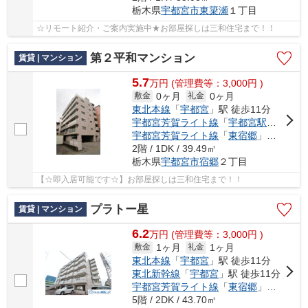
栃木県
宇都宮市
東簗瀬
１丁目
☆リモート紹介・ご案内実施中★お部屋探しは三和住宅まで！！
第２平和マンション
賃貸 | マンション
5.7
万
円
(管理費等：3,000円 )
0ヶ月
0ヶ月
敷金
礼金
東北本線
「
宇都宮
」駅 徒歩11分
宇都宮芳賀ライト線
「
宇都宮駅東口
」駅
宇都宮芳賀ライト線
「
東宿郷
」駅 徒歩11分
2階 / 1DK / 39.49㎡
栃木県
宇都宮市
宿郷
２丁目
【☆即入居可能です☆】お部屋探しは三和住宅まで！！
プラトー星
賃貸 | マンション
6.2
万
円
(管理費等：3,000円 )
1ヶ月
1ヶ月
敷金
礼金
東北本線
「
宇都宮
」駅 徒歩11分
東北新幹線
「
宇都宮
」駅 徒歩11分
宇都宮芳賀ライト線
「
東宿郷
」駅 徒歩3分
5階 / 2DK / 43.70㎡