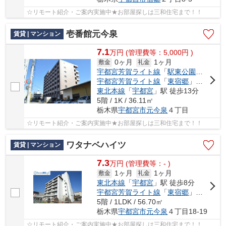
☆リモート紹介・ご案内実施中★お部屋探しは三和住宅まで！！
壱番館元今泉
賃貸 | マンション
7.1
万
円
(管理費等：5,000円 )
0ヶ月
1ヶ月
敷金
礼金
宇都宮芳賀ライト線
「
駅東公園前
」駅 
宇都宮芳賀ライト線
「
東宿郷
」駅 徒歩6分
東北本線
「
宇都宮
」駅 徒歩13分
5階 / 1K / 36.11㎡
栃木県
宇都宮市
元今泉
４丁目
☆リモート紹介・ご案内実施中★お部屋探しは三和住宅まで！！
ワタナベハイツ
賃貸 | マンション
7.3
万
円
(管理費等：- )
1ヶ月
1ヶ月
敷金
礼金
東北本線
「
宇都宮
」駅 徒歩8分
宇都宮芳賀ライト線
「
東宿郷
」駅 徒歩4分
5階 / 1LDK / 56.70㎡
栃木県
宇都宮市
元今泉
４丁目18-19
☆リモート紹介・ご案内実施中★お部屋探しは三和住宅まで！！