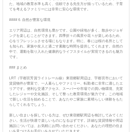
た、地域の教育水準も高く、信頼できる先生方が揃っているため、子育
てを考えるファミリーには非常に安心な環境です。
#### 6. 自然が豊富な環境
エリア周辺は、自然環境も豊かです。公園や緑地が多く、散歩やジョギ
ングを楽しむことができます。四季折々の風景や花々が楽しめるため、
心をリフレッシュさせる場にもなります。特に、春には桜の名所として
も知られ、家族や友人と過ごす素敵な時間を提供してくれます。自然の
中で、運動を取り入れた健康的なライフスタイルが実現できるのも魅力
です。
### まとめ
LRT（宇都宮芳賀ライトレール線）東宿郷駅周辺は、宇都宮市において
賃貸物件が豊富で、一人暮らしやファミリー、転勤者に非常に適したエ
リアです。便利な交通アクセス、スーパーや市場での買い物環境、充実
したレジャーや文化施設、そして整った教育環境が魅力です。この地域
で新しい生活を始めることで、あなたやご家族に素晴らしい体験をもた
らしてくれるでしょう。
新しい住まいを探している方は、ぜひ東宿郷駅周辺を検討してみてくだ
さい。生活が快適で楽しいものになるはずです。詳細な賃貸情報や周辺
施設については、お気軽にお問い合わせください。あなたの理想の住ま
いを見つけるお手伝いをさせていただきます。