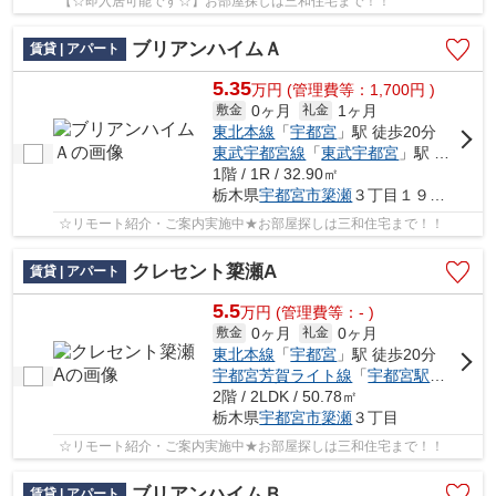
【☆即入居可能です☆】お部屋探しは三和住宅まで！！
ブリアンハイムＡ
賃貸 | アパート
5.35
万
円
(管理費等：1,700円 )
0ヶ月
1ヶ月
敷金
礼金
東北本線
「
宇都宮
」駅 徒歩20分
東武宇都宮線
「
東武宇都宮
」駅 徒歩24分
1階 / 1R / 32.90㎡
栃木県
宇都宮市
簗瀬
３丁目１９－１３
☆リモート紹介・ご案内実施中★お部屋探しは三和住宅まで！！
クレセント簗瀬A
賃貸 | アパート
5.5
万
円
(管理費等：- )
0ヶ月
0ヶ月
敷金
礼金
東北本線
「
宇都宮
」駅 徒歩20分
宇都宮芳賀ライト線
「
宇都宮駅東口
」駅
2階 / 2LDK / 50.78㎡
栃木県
宇都宮市
簗瀬
３丁目
☆リモート紹介・ご案内実施中★お部屋探しは三和住宅まで！！
ブリアンハイムＢ
賃貸 | アパート