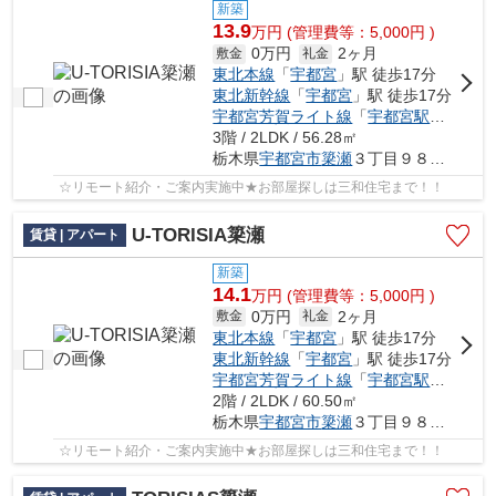
新築
13.9
万
円
(管理費等：5,000円 )
0万円
2ヶ月
敷金
礼金
東北本線
「
宇都宮
」駅 徒歩17分
東北新幹線
「
宇都宮
」駅 徒歩17分
宇都宮芳賀ライト線
「
宇都宮駅東口
」駅
3階 / 2LDK / 56.28㎡
栃木県
宇都宮市
簗瀬
３丁目９８５-９
☆リモート紹介・ご案内実施中★お部屋探しは三和住宅まで！！
U-TORISIA簗瀬
賃貸 | アパート
新築
14.1
万
円
(管理費等：5,000円 )
0万円
2ヶ月
敷金
礼金
東北本線
「
宇都宮
」駅 徒歩17分
東北新幹線
「
宇都宮
」駅 徒歩17分
宇都宮芳賀ライト線
「
宇都宮駅東口
」駅
2階 / 2LDK / 60.50㎡
栃木県
宇都宮市
簗瀬
３丁目９８５-９
☆リモート紹介・ご案内実施中★お部屋探しは三和住宅まで！！