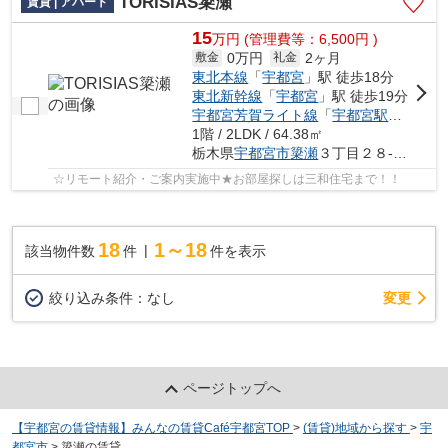
TORISIAS簗瀬
賃貸 | アパート
15
万
円
(管理費等：6,500円 )
0万円
2ヶ月
敷金
礼金
東北本線
「
宇都宮
」駅 徒歩18分
東北新幹線
「
宇都宮
」駅 徒歩19分
宇都宮芳賀ライト線
「
宇都宮駅東口
」駅
1階 / 2LDK / 64.38㎡
栃木県
宇都宮市
簗瀬
３丁目２８-２６
☆リモート紹介・ご案内実施中★お部屋探しは三和住宅まで！！
18
1～18
該当物件数
件
件を表示
変更
絞り込み条件：
なし
ページトップへ
【宇都宮の賃貸情報】みんなの賃貸Café宇都宮TOP
>
(賃貸)地域から探す
>
宇
都宮市
>
簗瀬の賃貸