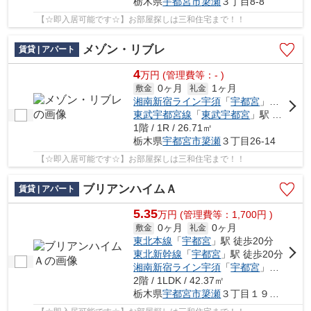
栃木県
宇都宮市
簗瀬
３丁目8-8
【☆即入居可能です☆】お部屋探しは三和住宅まで！！
メゾン・リブレ
賃貸 | アパート
4
万
円
(管理費等：- )
0ヶ月
1ヶ月
敷金
礼金
湘南新宿ライン宇須
「
宇都宮
」駅 徒歩20分車8分 2.4km
東武宇都宮線
「
東武宇都宮
」駅 バス16分 「簗瀬東」 停歩6分車8分 2.7km
1階 / 1R / 26.71㎡
栃木県
宇都宮市
簗瀬
３丁目26-14
【☆即入居可能です☆】お部屋探しは三和住宅まで！！
ブリアンハイムＡ
賃貸 | アパート
5.35
万
円
(管理費等：1,700円 )
0ヶ月
0ヶ月
敷金
礼金
東北本線
「
宇都宮
」駅 徒歩20分
東北新幹線
「
宇都宮
」駅 徒歩20分
湘南新宿ライン宇須
「
宇都宮
」駅 徒歩20分
2階 / 1LDK / 42.37㎡
栃木県
宇都宮市
簗瀬
３丁目１９－１３