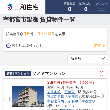
閲覧履歴
お気に入り
メニュー
0
0
宇都宮市簗瀬 賃貸物件一覧
18
1～18
該当物件数
件
件を表示
変更
絞り込み条件：
なし
ソメヤマンション
賃貸 | マンション
3.8
万
円
(管理費等：2,000円 )
0ヶ月
0ヶ月
敷金
礼金
東北本線
「
宇都宮
」駅 徒歩16分
東北新幹線
「
宇都宮
」駅 徒歩16分
宇都宮芳賀ライト線
「
宇都宮駅東口
」駅
2階 / 1K / 24.60㎡