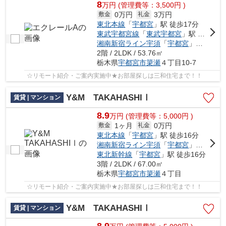
8
万
円
(管理費等：3,500円 )
0万円
3万円
敷金
礼金
東北本線
「
宇都宮
」駅 徒歩17分
東武宇都宮線
「
東武宇都宮
」駅 バス24分 「宿郷中」 停歩7分車8分 2.4km
湘南新宿ライン宇須
「
宇都宮
」駅 バス20分 「城東小前」 停歩3分
2階 / 2LDK / 53.76㎡
栃木県
宇都宮市
簗瀬
４丁目10-7
☆リモート紹介・ご案内実施中★お部屋探しは三和住宅まで！！
Y&M TAKAHASHIⅠ
賃貸 | マンション
8.9
万
円
(管理費等：5,000円 )
1ヶ月
0万円
敷金
礼金
東北本線
「
宇都宮
」駅 徒歩16分
湘南新宿ライン宇須
「
宇都宮
」駅 徒歩16分
東北新幹線
「
宇都宮
」駅 徒歩16分
3階 / 2LDK / 67.00㎡
栃木県
宇都宮市
簗瀬
４丁目
☆リモート紹介・ご案内実施中★お部屋探しは三和住宅まで！！
Y&M TAKAHASHIⅠ
賃貸 | マンション