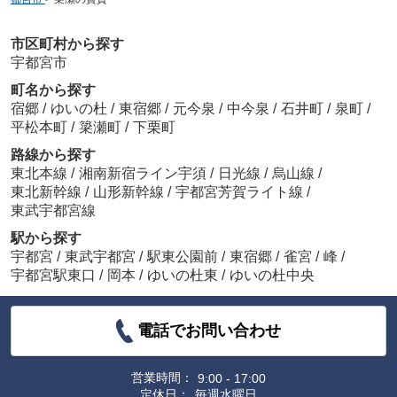
市区町村から探す
宇都宮市
町名から探す
宿郷
/
ゆいの杜
/
東宿郷
/
元今泉
/
中今泉
/
石井町
/
泉町
/
平松本町
/
簗瀬町
/
下栗町
路線から探す
東北本線
/
湘南新宿ライン宇須
/
日光線
/
烏山線
/
東北新幹線
/
山形新幹線
/
宇都宮芳賀ライト線
/
東武宇都宮線
駅から探す
宇都宮
/
東武宇都宮
/
駅東公園前
/
東宿郷
/
雀宮
/
峰
/
宇都宮駅東口
/
岡本
/
ゆいの杜東
/
ゆいの杜中央
電話でお問い合わせ
営業時間：
9:00 - 17:00
定休日：
毎週水曜日