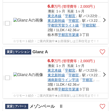
6.8
万
円
(管理費等：2,000円 )
1ヶ月
1ヶ月
敷金
礼金
東北本線
「
宇都宮
」駅 バス22分 「簗瀬金堀」 停歩3分
東北新幹線
「
宇都宮
」駅 バス22分 「簗瀬金堀」 停歩3分
宇都宮芳賀ライト線
「
宇都宮駅東口
」駅
2階 / 1LDK / 42.36㎡
栃木県
宇都宮市
簗瀬
３丁目
☆リモート紹介・ご案内実施中★お部屋探しは三和住宅まで！！
Glanz A
賃貸 | マンション
6.9
万
円
(管理費等：2,000円 )
1ヶ月
1ヶ月
敷金
礼金
東北本線
「
宇都宮
」駅 バス22分 「簗瀬金堀」 停歩3分
東北新幹線
「
宇都宮
」駅 バス22分 「簗瀬金堀」 停歩3分
湘南新宿ライン宇須
「
宇都宮
」駅 バス22分 「簗瀬金堀」 停歩3分
3階 / 1LDK / 42.36㎡
栃木県
宇都宮市
簗瀬
３丁目
☆リモート紹介・ご案内実施中★お部屋探しは三和住宅まで！！
メゾンベール Ⅱ
賃貸 | アパート