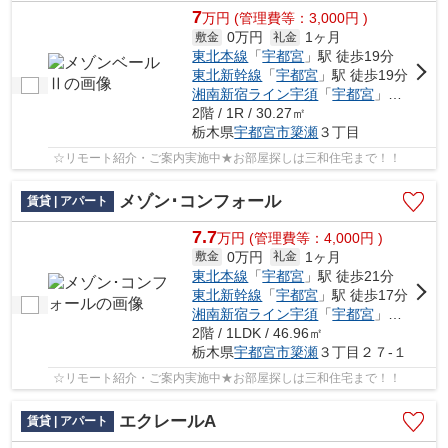
7
万
円
(管理費等：3,000円 )
0万円
1ヶ月
敷金
礼金
東北本線
「
宇都宮
」駅 徒歩19分
東北新幹線
「
宇都宮
」駅 徒歩19分
湘南新宿ライン宇須
「
宇都宮
」駅 徒歩19分
2階 / 1R / 30.27㎡
栃木県
宇都宮市
簗瀬
３丁目
☆リモート紹介・ご案内実施中★お部屋探しは三和住宅まで！！
メゾン･コンフォール
賃貸 | アパート
7.7
万
円
(管理費等：4,000円 )
0万円
1ヶ月
敷金
礼金
東北本線
「
宇都宮
」駅 徒歩21分
東北新幹線
「
宇都宮
」駅 徒歩17分
湘南新宿ライン宇須
「
宇都宮
」駅 バス4分 「城東小前」 停歩8分
2階 / 1LDK / 46.96㎡
栃木県
宇都宮市
簗瀬
３丁目２７-１
☆リモート紹介・ご案内実施中★お部屋探しは三和住宅まで！！
エクレールA
賃貸 | アパート