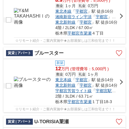
8.9
万
円
(管理費等：5,000円 )
1ヶ月
0万円
敷金
礼金
東北本線
「
宇都宮
」駅 徒歩16分
湘南新宿ライン宇須
「
宇都宮
」駅 徒歩16分
東北新幹線
「
宇都宮
」駅 徒歩16分
4階 / 2LDK / 67.00㎡
栃木県
宇都宮市
簗瀬
４丁目
☆リモート紹介・ご案内実施中★お部屋探しは三和住宅まで！！
ブルースター
賃貸 | アパート
新築
12
万
円
(管理費等：5,000円 )
0万円
1ヶ月
敷金
礼金
東北本線
「
宇都宮
」駅 徒歩14分
東北新幹線
「
宇都宮
」駅 徒歩14分
宇都宮芳賀ライト線
「
宇都宮駅東口
」駅
2階 / 3LDK / 63.71㎡
栃木県
宇都宮市
簗瀬
１丁目18-3
☆リモート紹介・ご案内実施中★お部屋探しは三和住宅まで！！
U-TORISIA簗瀬
賃貸 | アパート