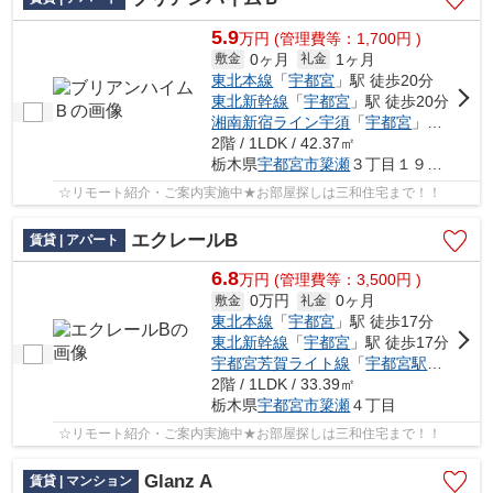
5.9
万
円
(管理費等：1,700円 )
0ヶ月
1ヶ月
敷金
礼金
東北本線
「
宇都宮
」駅 徒歩20分
東北新幹線
「
宇都宮
」駅 徒歩20分
湘南新宿ライン宇須
「
宇都宮
」駅 徒歩20分
2階 / 1LDK / 42.37㎡
栃木県
宇都宮市
簗瀬
３丁目１９－１２
☆リモート紹介・ご案内実施中★お部屋探しは三和住宅まで！！
エクレールB
賃貸 | アパート
6.8
万
円
(管理費等：3,500円 )
0万円
0ヶ月
敷金
礼金
東北本線
「
宇都宮
」駅 徒歩17分
東北新幹線
「
宇都宮
」駅 徒歩17分
宇都宮芳賀ライト線
「
宇都宮駅東口
」駅
2階 / 1LDK / 33.39㎡
栃木県
宇都宮市
簗瀬
４丁目
☆リモート紹介・ご案内実施中★お部屋探しは三和住宅まで！！
Glanz A
賃貸 | マンション