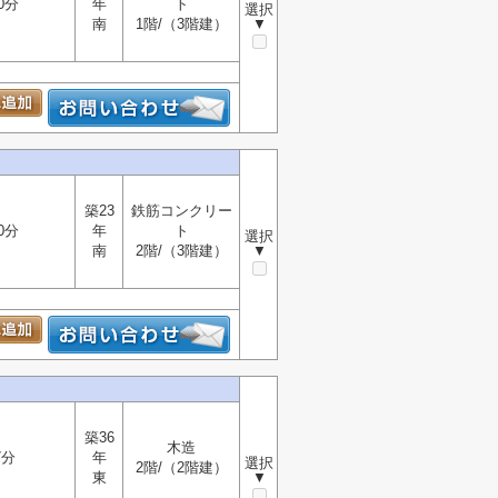
0分
年
ト
選択
南
1階/（3階建）
▼
築23
鉄筋コンクリー
0分
年
ト
選択
南
2階/（3階建）
▼
築36
木造
7分
年
選択
2階/（2階建）
東
▼