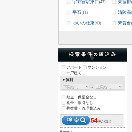
宇都宮駅東口
東宿郷
(47)
平石
清陵高
(11)
ゆいの杜東
芳賀台
(43)
アパート
マンション
一戸建て
▼賃料
～
敷金・保証金なし
礼金・敷引なし
共益費・管理費込み
54
件が該当