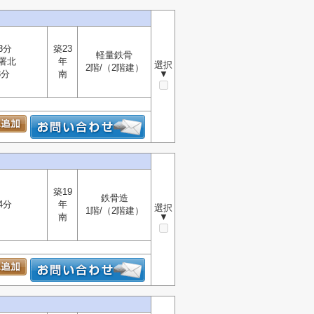
3分
築23
軽量鉄骨
署北
年
選択
2階/（2階建）
3分
南
▼
築19
鉄骨造
4分
年
選択
1階/（2階建）
南
▼