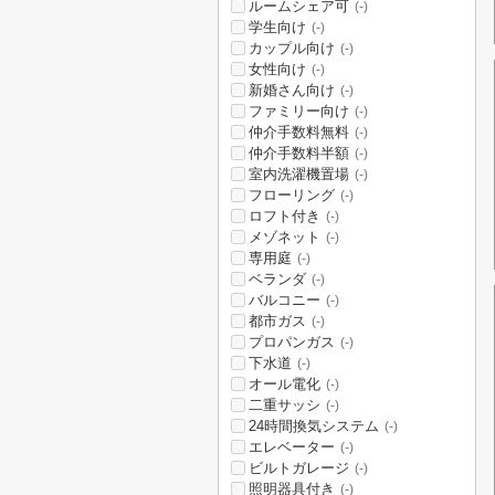
ルームシェア可
(-)
学生向け
(-)
カップル向け
(-)
女性向け
(-)
新婚さん向け
(-)
ファミリー向け
(-)
仲介手数料無料
(-)
仲介手数料半額
(-)
室内洗濯機置場
(-)
フローリング
(-)
ロフト付き
(-)
メゾネット
(-)
専用庭
(-)
ベランダ
(-)
バルコニー
(-)
都市ガス
(-)
プロパンガス
(-)
下水道
(-)
オール電化
(-)
二重サッシ
(-)
24時間換気システム
(-)
エレベーター
(-)
ビルトガレージ
(-)
照明器具付き
(-)