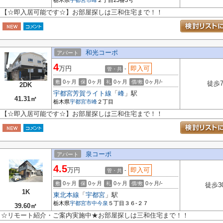
栃木県
宇都宮市
峰
２丁目23番3号
【☆即入居可能です☆】お部屋探しは三和住宅まで！！
和光コーポ
アパート
4
万円
即入可
-
管・共
0ヶ月
0ヶ月
0ヶ月
0ヶ月/-
敷
保
礼
償/敷
徒歩
2DK
宇都宮芳賀ライト線
「
峰
」駅
41.31㎡
栃木県
宇都宮市
峰
２丁目
【☆即入居可能です☆】お部屋探しは三和住宅まで！！
泉コーポ
アパート
4.5
万円
即入可
-
管・共
0ヶ月
0ヶ月
0ヶ月
0ヶ月/-
敷
保
礼
償/敷
徒歩3
1K
東北本線
「
宇都宮
」駅
栃木県
宇都宮市
中今泉
５丁目３６-２７
39.60㎡
☆リモート紹介・ご案内実施中★お部屋探しは三和住宅まで！！