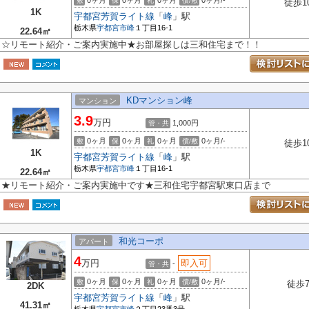
0ヶ月
0ヶ月
0ヶ月
0ヶ月/-
敷
保
礼
償/敷
徒歩1
1K
宇都宮芳賀ライト線
「
峰
」駅
栃木県
宇都宮市
峰
１丁目16-1
22.64㎡
☆リモート紹介・ご案内実施中★お部屋探しは三和住宅まで！！
KDマンション峰
マンション
3.9
万円
1,000円
管・共
0ヶ月
0ヶ月
0ヶ月
0ヶ月/-
敷
保
礼
償/敷
徒歩1
1K
宇都宮芳賀ライト線
「
峰
」駅
栃木県
宇都宮市
峰
１丁目16-1
22.64㎡
★リモート紹介・ご案内実施中です★三和住宅宇都宮駅東口店まで
和光コーポ
アパート
4
万円
即入可
-
管・共
0ヶ月
0ヶ月
0ヶ月
0ヶ月/-
敷
保
礼
償/敷
徒歩
2DK
宇都宮芳賀ライト線
「
峰
」駅
41.31㎡