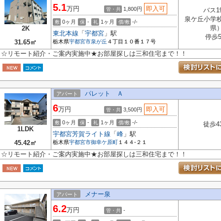
5.1
万円
即入可
1,800円
管・共
バス1
泉ケ丘小学
0ヶ月
-
1ヶ月
-/-
敷
保
礼
償/敷
県
2K
東北本線
「
宇都宮
」駅
停歩
31.65㎡
栃木県
宇都宮市
泉が丘
４丁目１０番１７号
☆リモート紹介・ご案内実施中★お部屋探しは三和住宅まで！！
パレット Ａ
アパート
6
万円
即入可
3,500円
管・共
0ヶ月
-
1ヶ月
-/-
敷
保
礼
償/敷
徒歩4
1LDK
宇都宮芳賀ライト線
「
峰
」駅
45.42㎡
栃木県
宇都宮市
御幸ケ原町
１４４-２１
☆リモート紹介・ご案内実施中★お部屋探しは三和住宅まで！！
メナー泉
アパート
6.2
万円
-
管・共