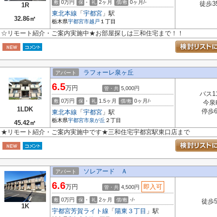
0万円
-
2ヶ月
0ヶ月/-
敷
保
礼
償/敷
徒歩3
1R
東北本線
「
宇都宮
」駅
32.86㎡
栃木県
宇都宮市
越戸
１丁目
☆リモート紹介・ご案内実施中★お部屋探しは三和住宅まで！！
ラフォーレ泉ヶ丘
アパート
6.5
万円
5,000円
管・共
バス1
0万円
-
1.5ヶ月
0ヶ月/-
敷
保
礼
償/敷
今泉
1LDK
停歩
東北本線
「
宇都宮
」駅
栃木県
宇都宮市
泉が丘
２丁目
45.42㎡
★リモート紹介・ご案内実施中です★三和住宅宇都宮駅東口店まで
ソレアード Ａ
アパート
6.6
万円
即入可
4,500円
管・共
0万円
-
2ヶ月
-/-
敷
保
礼
償/敷
徒歩
1K
宇都宮芳賀ライト線
「
陽東３丁目
」駅