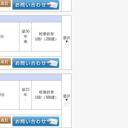
築30
軽量鉄骨
8分
年
選択
1階/（2階建）
南
▼
築23
軽量鉄骨
0分
年
選択
1階/（3階建）
-
▼