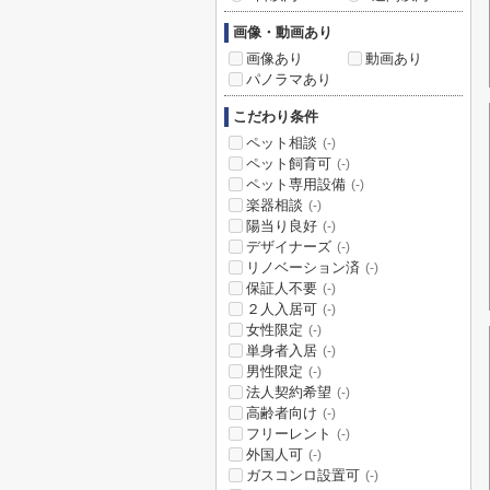
画像・動画あり
画像あり
動画あり
パノラマあり
こだわり条件
ペット相談
(-)
ペット飼育可
(-)
ペット専用設備
(-)
楽器相談
(-)
陽当り良好
(-)
デザイナーズ
(-)
リノベーション済
(-)
保証人不要
(-)
２人入居可
(-)
女性限定
(-)
単身者入居
(-)
男性限定
(-)
法人契約希望
(-)
高齢者向け
(-)
フリーレント
(-)
外国人可
(-)
ガスコンロ設置可
(-)