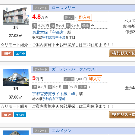
ローズマリー
アパート
4.8
万円
即入可
-
管・共
バス1
4.8万円
0ヶ月
0ヶ月
-/-
敷
保
礼
償/敷
東消防
1K
停歩
東北本線
「
宇都宮
」駅
27.08㎡
栃木県
宇都宮市
中今泉
５丁目
☆リモート紹介・ご案内実施中★お部屋探しは三和住宅まで！！
ガーデン・パークハウスⅠ
アパート
5
万円
即入可
2,000円
管・共
0ヶ月
0ヶ月
0ヶ月
-/-
敷
保
礼
償/敷
徒歩4
1R
宇都宮芳賀ライト線
「
峰
」駅
37.00㎡
栃木県
宇都宮市
下栗町
☆リモート紹介・ご案内実施中★お部屋探しは三和住宅まで！！
エルメゾン
アパート