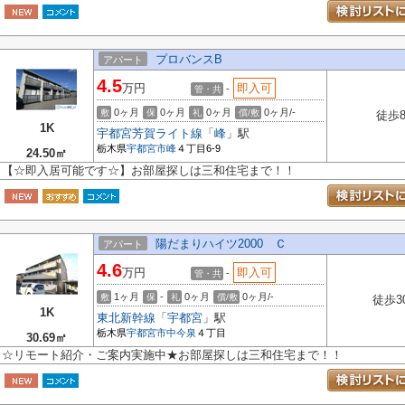
プロバンスB
アパート
4.5
万円
即入可
-
管・共
0ヶ月
0ヶ月
0ヶ月
0ヶ月/-
敷
保
礼
償/敷
徒歩
1K
宇都宮芳賀ライト線
「
峰
」駅
栃木県
宇都宮市
峰
４丁目6-9
24.50㎡
【☆即入居可能です☆】お部屋探しは三和住宅まで！！
陽だまりハイツ2000 Ｃ
アパート
4.6
万円
即入可
-
管・共
1ヶ月
-
0ヶ月
0ヶ月/-
敷
保
礼
償/敷
徒歩3
1K
東北新幹線
「
宇都宮
」駅
栃木県
宇都宮市
中今泉
４丁目
30.69㎡
☆リモート紹介・ご案内実施中★お部屋探しは三和住宅まで！！