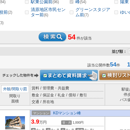
駅東公園前
峰
陽東
(84)
(96)
(54)
清原地区市民セン
グリーンスタジア
校前
ゆい
(2)
ター前
ム前
(6)
(7)
(3)
54
件が該当
並び順：
54
1-
該当公開件数
件
賃料 / 管理費・共益費
外観
/
間取り図
駅徒
停
敷金 / 保証金 / 礼金 / 償却 / 敷引
間取り
バス
面積
交通 / 所在地
KDマンション峰
マンション
3.9
万円
1,000円
管・共