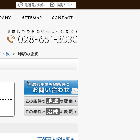
イト線
>
峰駅の賃貸
宇都宮大学陽東キ