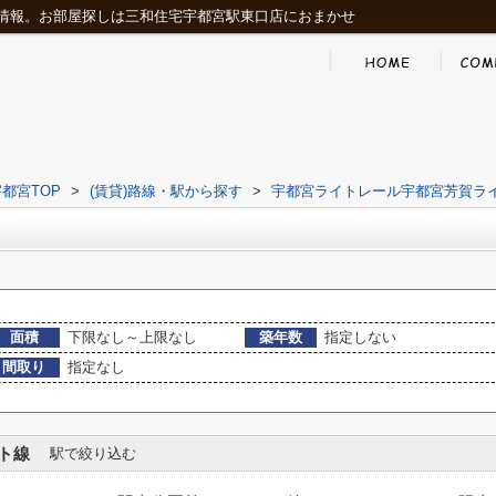
情報。お部屋探しは三和住宅宇都宮駅東口店におまかせ
都宮TOP
>
(賃貸)路線・駅から探す
>
宇都宮ライトレール宇都宮芳賀ラ
面積
下限なし～上限なし
築年数
指定しない
間取り
指定なし
ト線
駅で絞り込む