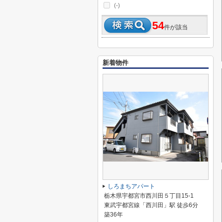
(-)
54
件が該当
新着物件
しろまちアパート
栃木県宇都宮市西川田５丁目15-1
東武宇都宮線「西川田」駅 徒歩6分
築36年