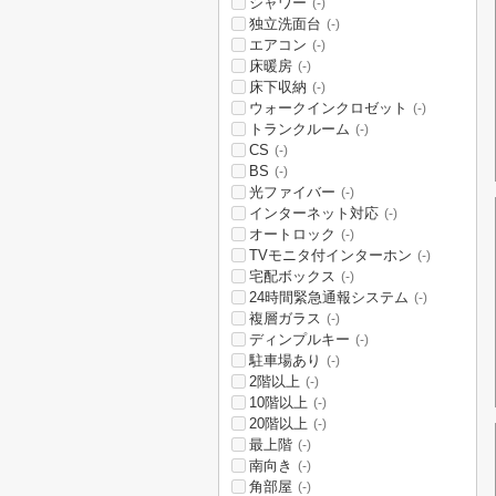
シャワー
(-)
独立洗面台
(-)
エアコン
(-)
床暖房
(-)
床下収納
(-)
ウォークインクロゼット
(-)
トランクルーム
(-)
CS
(-)
BS
(-)
光ファイバー
(-)
インターネット対応
(-)
オートロック
(-)
TVモニタ付インターホン
(-)
宅配ボックス
(-)
24時間緊急通報システム
(-)
複層ガラス
(-)
ディンプルキー
(-)
駐車場あり
(-)
2階以上
(-)
10階以上
(-)
20階以上
(-)
最上階
(-)
南向き
(-)
角部屋
(-)