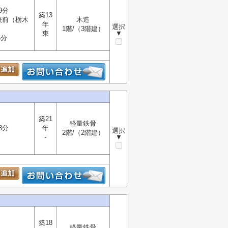
9分
築13
校前（栃木
木造
年
選択
）
1階/（3階建）
東
▼
5分
築21
軽量鉄骨
3分
年
選択
2階/（2階建）
-
▼
築18
軽量鉄骨