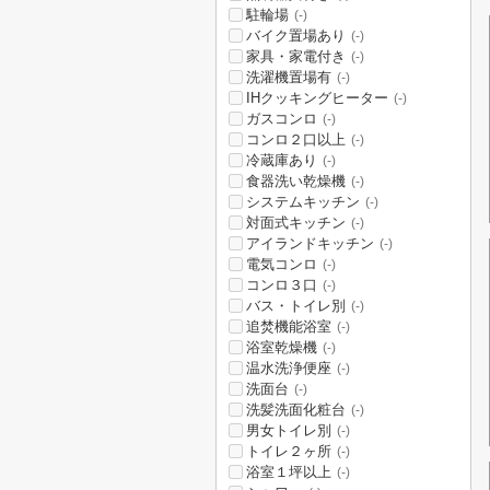
駐輪場
(-)
バイク置場あり
(-)
家具・家電付き
(-)
洗濯機置場有
(-)
IHクッキングヒーター
(-)
ガスコンロ
(-)
コンロ２口以上
(-)
冷蔵庫あり
(-)
食器洗い乾燥機
(-)
システムキッチン
(-)
対面式キッチン
(-)
アイランドキッチン
(-)
電気コンロ
(-)
コンロ３口
(-)
バス・トイレ別
(-)
追焚機能浴室
(-)
浴室乾燥機
(-)
温水洗浄便座
(-)
洗面台
(-)
洗髪洗面化粧台
(-)
男女トイレ別
(-)
トイレ２ヶ所
(-)
浴室１坪以上
(-)