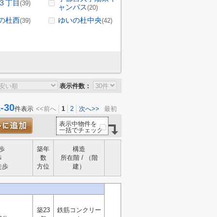
３丁目
(39)
ャンパス
(20)
の杜西
ゆいの杜中央
(39)
(42)
表示件数：
30
件表示
<<前へ
1
2
次へ>>
最初
表示中物件を
一括でチェック
歩
築年
構造
歩
数
所在階 / （階
徒歩
方位
建）
築23
鉄筋コンクリー