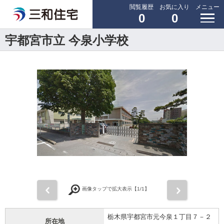
閲覧履歴
お気に入り
メニュー
0
0
宇都宮市立 今泉小学校
前
次
画像タップで拡大表示【
1
/1】
栃木県宇都宮市元今泉１丁目７－２
所在地