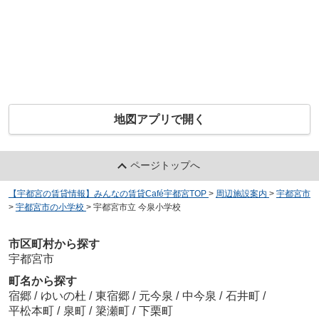
地図アプリで開く
ページトップへ
【宇都宮の賃貸情報】みんなの賃貸Café宇都宮TOP
>
周辺施設案内
>
宇都宮市
>
宇都宮市の小学校
>
宇都宮市立 今泉小学校
市区町村から探す
宇都宮市
町名から探す
宿郷
/
ゆいの杜
/
東宿郷
/
元今泉
/
中今泉
/
石井町
/
平松本町
/
泉町
/
簗瀬町
/
下栗町