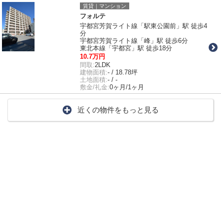
賃貸｜マンション
フォルテ
宇都宮芳賀ライト線「駅東公園前」駅 徒歩4
分
宇都宮芳賀ライト線「峰」駅 徒歩6分
東北本線「宇都宮」駅 徒歩18分
10.7万円
間取:
2LDK
建物面積:
- / 18.78坪
土地面積:
- / -
敷金/礼金:
0ヶ月/1ヶ月
近くの物件をもっと見る