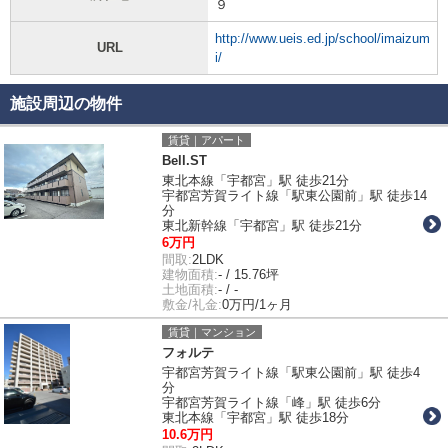
９
http://www.ueis.ed.jp/school/imaizum
URL
i/
施設周辺の物件
賃貸｜アパート
Bell.ST
東北本線「宇都宮」駅 徒歩21分
宇都宮芳賀ライト線「駅東公園前」駅 徒歩14
分
東北新幹線「宇都宮」駅 徒歩21分
6万円
間取:
2LDK
建物面積:
- / 15.76坪
土地面積:
- / -
敷金/礼金:
0万円/1ヶ月
賃貸｜マンション
フォルテ
宇都宮芳賀ライト線「駅東公園前」駅 徒歩4
分
宇都宮芳賀ライト線「峰」駅 徒歩6分
東北本線「宇都宮」駅 徒歩18分
10.6万円