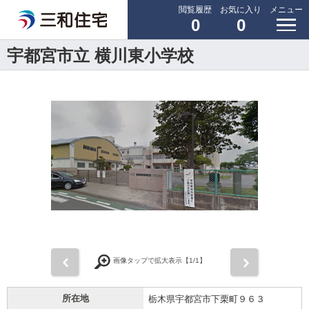
閲覧履歴
お気に入り
メニュー
0
0
宇都宮市立 横川東小学校
前
次
画像タップで拡大表示【
1
/1】
所在地
栃木県宇都宮市下栗町９６３