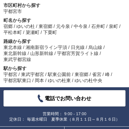
市区町村から探す
宇都宮市
町名から探す
宿郷
/
ゆいの杜
/
東宿郷
/
元今泉
/
中今泉
/
石井町
/
泉町
/
平松本町
/
簗瀬町
/
下栗町
路線から探す
東北本線
/
湘南新宿ライン宇須
/
日光線
/
烏山線
/
東北新幹線
/
山形新幹線
/
宇都宮芳賀ライト線
/
東武宇都宮線
駅から探す
宇都宮
/
東武宇都宮
/
駅東公園前
/
東宿郷
/
雀宮
/
峰
/
宇都宮駅東口
/
岡本
/
ゆいの杜東
/
ゆいの杜中央
電話でお問い合わせ
営業時間：
9:00 - 17:00
定休日：
毎週水曜日 夏季休業（８月１１日～８月１６日）