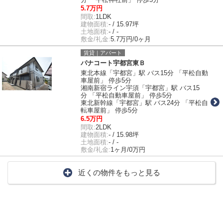
5.7万円
間取:
1LDK
建物面積:
- / 15.97坪
土地面積:
- / -
敷金/礼金:
5.7万円/0ヶ月
賃貸｜アパート
パナコート宇都宮東Ｂ
東北本線「宇都宮」駅 バス15分 「平松自動
車屋前」 停歩5分
湘南新宿ライン宇須「宇都宮」駅 バス15
分 「平松自動車屋前」 停歩5分
東北新幹線「宇都宮」駅 バス24分 「平松自
転車屋前」 停歩5分
6.5万円
間取:
2LDK
建物面積:
- / 15.98坪
土地面積:
- / -
敷金/礼金:
1ヶ月/0万円
近くの物件をもっと見る