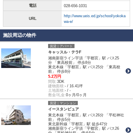
電話
028-656-1031
http://www.ueis.ed.jp/school/yokoka
URL
wa-e/
施設周辺の物件
賃貸｜アパート
キャッスル・テラF
湘南新宿ライン宇須「宇都宮」駅 バス25
分 「東高校前」 停歩8分
東北本線「宇都宮」駅 バス25分 「東高校
前」 停歩8分
5.2万円
間取:
3DK
建物面積:
- / 16.41坪
土地面積:
- / -
敷金/礼金:
0ヶ月/0ヶ月
賃貸｜マンション
イースタンピュア
東北本線「宇都宮」駅 バス26分 「平松神社
前」 停歩5分
東北新幹線「宇都宮」駅 徒歩47分
湘南新宿ライン宇須「宇都宮」駅 バス26
分 「平松神社前」 停歩5分