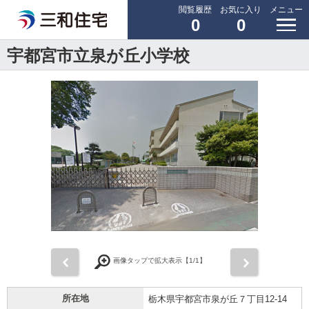
閲覧履歴
お気に入り
メニュー
0
0
宇都宮市立泉が丘小学校
前
次
画像タップで拡大表示【
1
/1】
所在地
栃木県宇都宮市泉が丘７丁目12-14