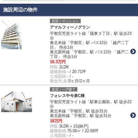
施設周辺の物件
賃貸｜マンション
アマルフィーノグラン
宇都宮芳賀ライト線「陽東３丁目」駅 徒歩23
分
東北本線「宇都宮」駅 バス12分 「越戸二丁
目」 停歩1分
東北新幹線「宇都宮」駅 バス12分 「越戸二
丁目」 停歩1分
10.3万円
間取:
2LDK
建物面積:
- / 20.71坪
土地面積:
- / -
敷金/礼金:
0ヶ月/2ヶ月
賃貸｜一戸建て
フォレス中今泉C棟
宇都宮芳賀ライト線「駅東公園前」駅 徒歩22
分
東北本線「宇都宮」駅 徒歩31分
東北新幹線「宇都宮」駅 徒歩31分
18万円
間取:
3LDK＋1S(納戸)
建物面積:
75.00㎡ / 22.68坪
土地面積:
- / -