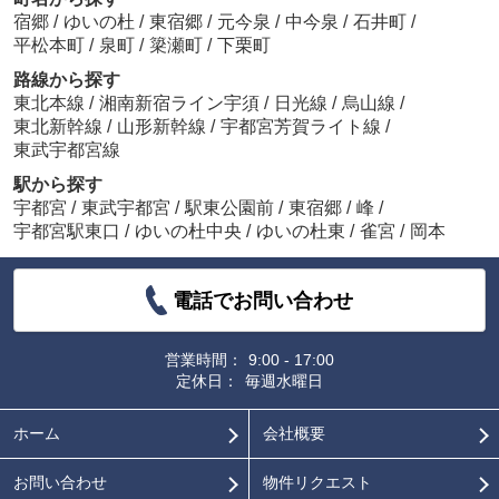
宿郷
/
ゆいの杜
/
東宿郷
/
元今泉
/
中今泉
/
石井町
/
平松本町
/
泉町
/
簗瀬町
/
下栗町
路線から探す
東北本線
/
湘南新宿ライン宇須
/
日光線
/
烏山線
/
東北新幹線
/
山形新幹線
/
宇都宮芳賀ライト線
/
東武宇都宮線
駅から探す
宇都宮
/
東武宇都宮
/
駅東公園前
/
東宿郷
/
峰
/
宇都宮駅東口
/
ゆいの杜中央
/
ゆいの杜東
/
雀宮
/
岡本
電話でお問い合わせ
営業時間：
9:00 - 17:00
定休日：
毎週水曜日
ホーム
会社概要
お問い合わせ
物件リクエスト