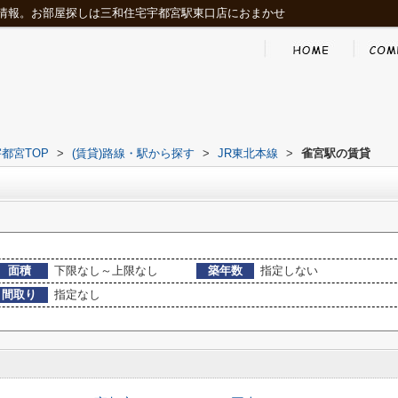
情報。お部屋探しは三和住宅宇都宮駅東口店におまかせ
都宮TOP
>
(賃貸)路線・駅から探す
>
JR東北本線
>
雀宮駅の賃貸
面積
下限なし～上限なし
築年数
指定しない
間取り
指定なし