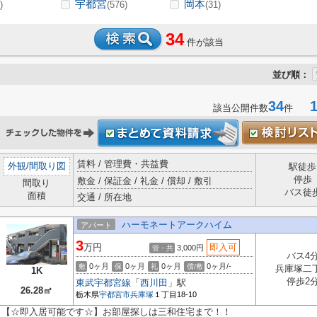
宇都宮
岡本
)
(576)
(31)
34
件が該当
並び順：
34
1-
該当公開件数
件
賃料 / 管理費・共益費
外観
/
間取り図
駅徒歩
停歩
敷金 / 保証金 / 礼金 / 償却 / 敷引
間取り
バス徒
面積
交通 / 所在地
ハーモネートアークハイム
アパート
3
万円
即入可
3,000円
管・共
バス4
0ヶ月
0ヶ月
0ヶ月
0ヶ月/-
敷
保
礼
償/敷
兵庫塚二
1K
停歩2
東武宇都宮線
「
西川田
」駅
26.28㎡
栃木県
宇都宮市
兵庫塚
１丁目18-10
【☆即入居可能です☆】お部屋探しは三和住宅まで！！