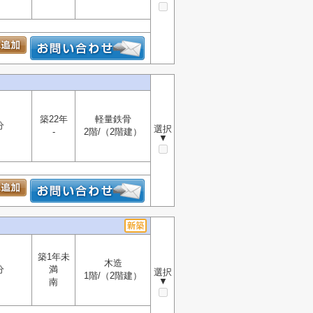
築22年
軽量鉄骨
分
選択
-
2階/（2階建）
▼
築1年未
木造
分
満
選択
1階/（2階建）
▼
南