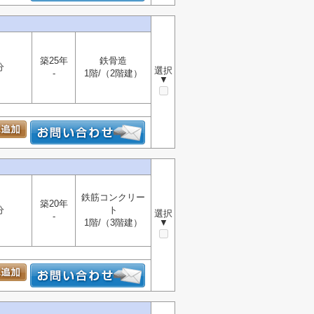
築25年
鉄骨造
分
選択
-
1階/（2階建）
▼
鉄筋コンクリー
築20年
分
ト
選択
-
1階/（3階建）
▼