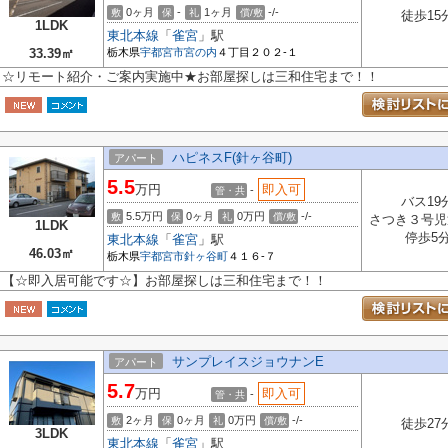
0ヶ月
-
1ヶ月
-/-
敷
保
礼
償/敷
徒歩15
1LDK
東北本線
「
雀宮
」駅
33.39㎡
栃木県
宇都宮市
宮の内
４丁目２０２-１
☆リモート紹介・ご案内実施中★お部屋探しは三和住宅まで！！
ハピネスF(針ヶ谷町)
アパート
5.5
万円
即入可
-
管・共
バス19
5.5万円
0ヶ月
0万円
-/-
敷
保
礼
償/敷
さつき３号児
1LDK
停歩5
東北本線
「
雀宮
」駅
46.03㎡
栃木県
宇都宮市
針ヶ谷町
４１６-７
【☆即入居可能です☆】お部屋探しは三和住宅まで！！
サンプレイスジョウナンE
アパート
5.7
万円
即入可
-
管・共
2ヶ月
0ヶ月
0万円
-/-
敷
保
礼
償/敷
徒歩27
3LDK
東北本線
「
雀宮
」駅