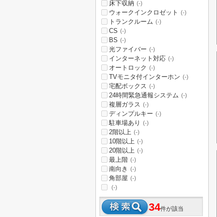
床下収納
(-)
ウォークインクロゼット
(-)
トランクルーム
(-)
CS
(-)
BS
(-)
光ファイバー
(-)
インターネット対応
(-)
オートロック
(-)
TVモニタ付インターホン
(-)
宅配ボックス
(-)
24時間緊急通報システム
(-)
複層ガラス
(-)
ディンプルキー
(-)
駐車場あり
(-)
2階以上
(-)
10階以上
(-)
20階以上
(-)
最上階
(-)
南向き
(-)
角部屋
(-)
(-)
34
件が該当