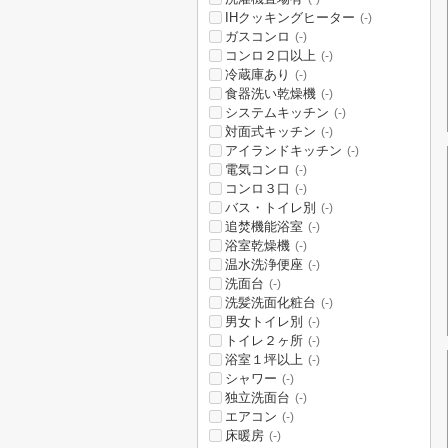
IHクッキングヒーター
(-)
ガスコンロ
(-)
コンロ２口以上
(-)
冷蔵庫あり
(-)
食器洗い乾燥機
(-)
システムキッチン
(-)
対面式キッチン
(-)
アイランドキッチン
(-)
電気コンロ
(-)
コンロ３口
(-)
バス・トイレ別
(-)
追焚機能浴室
(-)
浴室乾燥機
(-)
温水洗浄便座
(-)
洗面台
(-)
洗髪洗面化粧台
(-)
男女トイレ別
(-)
トイレ２ヶ所
(-)
浴室１坪以上
(-)
シャワー
(-)
独立洗面台
(-)
エアコン
(-)
床暖房
(-)