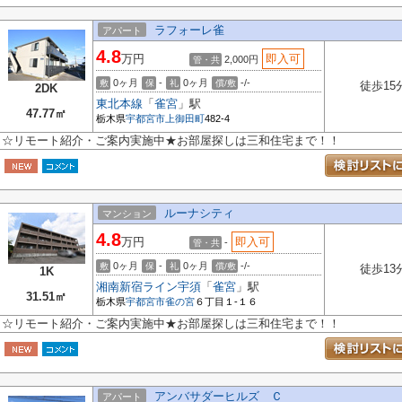
ラフォーレ雀
アパート
4.8
万円
即入可
2,000円
管・共
0ヶ月
-
0ヶ月
-/-
敷
保
礼
償/敷
徒歩15
2DK
東北本線
「
雀宮
」駅
47.77㎡
栃木県
宇都宮市
上御田町
482-4
☆リモート紹介・ご案内実施中★お部屋探しは三和住宅まで！！
ルーナシティ
マンション
4.8
万円
即入可
-
管・共
0ヶ月
-
0ヶ月
-/-
敷
保
礼
償/敷
徒歩13
1K
湘南新宿ライン宇須
「
雀宮
」駅
31.51㎡
栃木県
宇都宮市
雀の宮
６丁目１-１６
☆リモート紹介・ご案内実施中★お部屋探しは三和住宅まで！！
アンバサダーヒルズ Ｃ
アパート