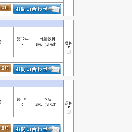
築12年
軽量鉄骨
分
選択
-
1階/（2階建）
▼
築10年
木造
分
選択
南
2階/（3階建）
▼