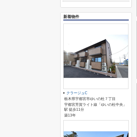
新着物件
クラージュC
栃木県宇都宮市ゆいの杜７丁目
宇都宮芳賀ライト線「ゆいの杜中央」
駅 徒歩11分
築13年