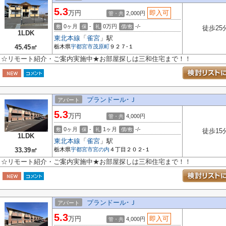
5.3
万円
即入可
2,000円
管・共
0ヶ月
-
0万円
-/-
敷
保
礼
償/敷
徒歩25
1LDK
東北本線
「
雀宮
」駅
45.45㎡
栃木県
宇都宮市
茂原町
９２７-１
☆リモート紹介・ご案内実施中★お部屋探しは三和住宅まで！！
プランドール･Ｊ
アパート
5.3
万円
4,000円
管・共
0ヶ月
-
1ヶ月
-/-
敷
保
礼
償/敷
徒歩15
1LDK
東北本線
「
雀宮
」駅
33.39㎡
栃木県
宇都宮市
宮の内
４丁目２０２-１
☆リモート紹介・ご案内実施中★お部屋探しは三和住宅まで！！
プランドール･Ｊ
アパート
5.3
万円
即入可
4,000円
管・共