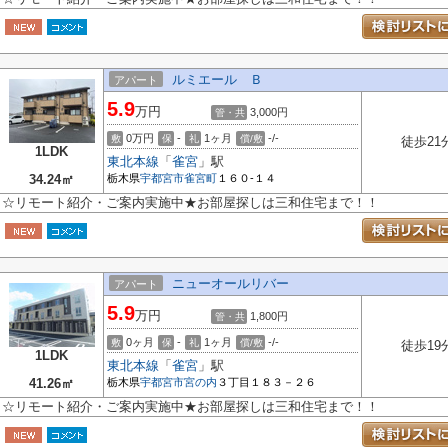
ルミエール Ｂ
アパート
5.9
万円
3,000円
管・共
0万円
-
1ヶ月
-/-
敷
保
礼
償/敷
徒歩21
1LDK
東北本線
「
雀宮
」駅
34.24㎡
栃木県
宇都宮市
雀宮町
１６０-１４
☆リモート紹介・ご案内実施中★お部屋探しは三和住宅まで！！
ニューオールリバー
アパート
5.9
万円
1,800円
管・共
0ヶ月
-
1ヶ月
-/-
敷
保
礼
償/敷
徒歩19
1LDK
東北本線
「
雀宮
」駅
41.26㎡
栃木県
宇都宮市
宮の内
３丁目１８３－２６
☆リモート紹介・ご案内実施中★お部屋探しは三和住宅まで！！