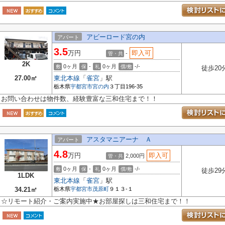
アビーロード宮の内
アパート
3.5
万円
即入可
-
管・共
2K
0ヶ月
-
0ヶ月
-/-
敷
保
礼
償/敷
徒歩20
27.00㎡
東北本線
「
雀宮
」駅
栃木県
宇都宮市
宮の内
３丁目196-35
お問い合わせは物件数、経験豊富な三和住宅まで！！
アスタマニアーナ Ａ
アパート
4.8
万円
即入可
2,000円
管・共
0ヶ月
-
0ヶ月
-/-
敷
保
礼
償/敷
徒歩29
1LDK
東北本線
「
雀宮
」駅
34.21㎡
栃木県
宇都宮市
茂原町
９１３-１
☆リモート紹介・ご案内実施中★お部屋探しは三和住宅まで！！