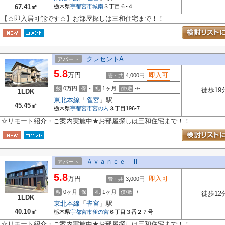
67.41㎡
栃木県
宇都宮市
城南
３丁目６-４
【☆即入居可能です☆】お部屋探しは三和住宅まで！！
クレセントA
アパート
5.8
万円
即入可
4,000円
管・共
0万円
-
1ヶ月
-/-
敷
保
礼
償/敷
徒歩19
1LDK
東北本線
「
雀宮
」駅
45.45㎡
栃木県
宇都宮市
宮の内
３丁目196-7
☆リモート紹介・ご案内実施中★お部屋探しは三和住宅まで！！
Ａｖａｎｃｅ Ⅱ
アパート
5.8
万円
即入可
3,000円
管・共
0ヶ月
-
1ヶ月
-/-
敷
保
礼
償/敷
徒歩12
1LDK
東北本線
「
雀宮
」駅
40.10㎡
栃木県
宇都宮市
雀の宮
６丁目３番２７号
☆リモート紹介・ご案内実施中★お部屋探しは三和住宅まで！！