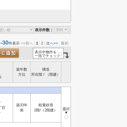
表示件数：
30
件表示
<<前へ
1
2
次へ>>
最初
表示中物件を
一括でチェック
築年数
構造
方位
所在階 / （階建）
歩
分
築33年
軽量鉄骨
丁目
選択
南
2階/（2階建）
分
▼