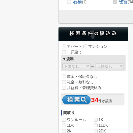
石橋
雀宮
(1)
(34
アパート
マンション
一戸建て
▼賃料
～
敷金・保証金なし
礼金・敷引なし
共益費・管理費込み
34
件が該当
間取り
ワンルーム
1K
1DK
1LDK
2K
2DK