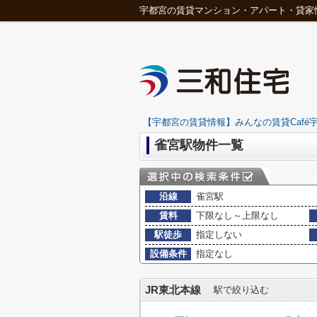
宇都宮の賃貸マンション・アパート・貸家
【宇都宮の賃貸情報】みんなの賃貸Café宇
雀宮駅物件一覧
沿線
雀宮駅
賃料
下限なし～上限なし
駅徒歩
指定しない
設備条件
指定なし
JR東北本線
駅で絞り込む