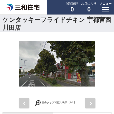
閲覧履歴
お気に入り
メニュー
0
0
ケンタッキーフライドチキン 宇都宮西
川田店
前
次
画像タップで拡大表示【
1
/1】