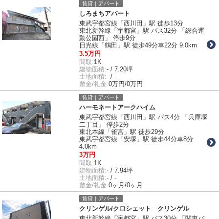
賃貸｜アパート
しろまちアパート
東武宇都宮線「西川田」駅 徒歩13分
東北新幹線「宇都宮」駅 バス32分 「総合運
動公園西」 停歩9分
日光線「鶴田」駅 徒歩49分車22分 9.0km
3.5万円
間取:
1K
建物面積:
- / 7.20坪
土地面積:
- / -
敷金/礼金:
0万円/0万円
賃貸｜アパート
ハーモネートアークハイム
東武宇都宮線「西川田」駅 バス4分 「兵庫塚
二丁目」 停歩2分
東北本線「雀宮」駅 徒歩29分
東武宇都宮線「安塚」駅 徒歩44分車8分
4.0km
3万円
間取:
1K
建物面積:
- / 7.94坪
土地面積:
- / -
敷金/礼金:
0ヶ月/0ヶ月
賃貸｜アパート
クリンゲル/クロシェット クリンゲル
東北新幹線「宇都宮」駅 バス30分 「関東バ