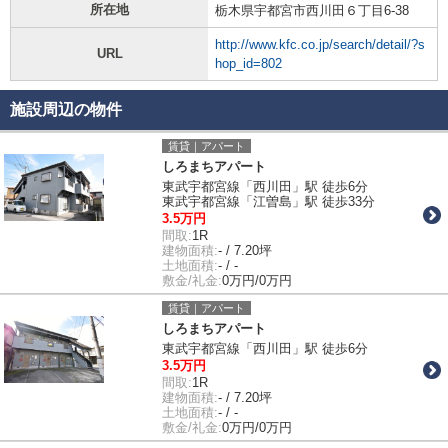
所在地
栃木県宇都宮市西川田６丁目6-38
http://www.kfc.co.jp/search/detail/?s
URL
hop_id=802
施設周辺の物件
賃貸｜アパート
しろまちアパート
東武宇都宮線「西川田」駅 徒歩6分
東武宇都宮線「江曽島」駅 徒歩33分
3.5万円
間取:
1R
建物面積:
- / 7.20坪
土地面積:
- / -
敷金/礼金:
0万円/0万円
賃貸｜アパート
しろまちアパート
東武宇都宮線「西川田」駅 徒歩6分
3.5万円
間取:
1R
建物面積:
- / 7.20坪
土地面積:
- / -
敷金/礼金:
0万円/0万円