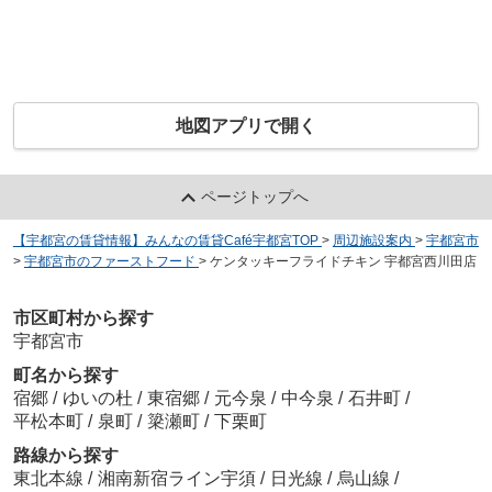
地図アプリで開く
ページトップへ
【宇都宮の賃貸情報】みんなの賃貸Café宇都宮TOP
>
周辺施設案内
>
宇都宮市
>
宇都宮市のファーストフード
>
ケンタッキーフライドチキン 宇都宮西川田店
市区町村から探す
宇都宮市
町名から探す
宿郷
/
ゆいの杜
/
東宿郷
/
元今泉
/
中今泉
/
石井町
/
平松本町
/
泉町
/
簗瀬町
/
下栗町
路線から探す
東北本線
/
湘南新宿ライン宇須
/
日光線
/
烏山線
/