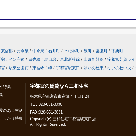
東宿郷
/
元今泉
/
中今泉
/
石井町
/
平松本町
/
泉町
/
簗瀬町
/
下栗町
新宿ライン宇須
/
日光線
/
烏山線
/
東北新幹線
/
山形新幹線
/
宇都宮芳賀ライ
都宮
/
駅東公園前
/
東宿郷
/
峰
/
宇都宮駅東口
/
ゆいの杜東
/
ゆいの杜中央
/
宇都宮の賃貸なら三和住宅
件特集
集
栃木県宇都宮市東宿郷４丁目1-24
TEL:028-651-3030
愛のある生活
FAX:028-651-3031
しっかり特集
Copyright(c) 三和住宅宇都宮駅東口店
All Rights Reserved.