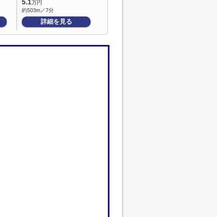
5.1
万円
約503m／7分
詳細を見る