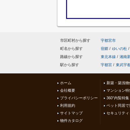
市区町村から探す
宇都宮市
町名から探す
宿郷
/
ゆいの杜
/
路線から探す
東北本線
/
湘南
駅から探す
宇都宮
/
東武宇
ホーム
新築・築浅物
会社概要
マンション特
プライバシーポリシー
360°内覧特集
利用規約
ペット同居で
サイトマップ
セキュリティ
物件カタログ