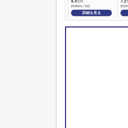
8.4
7.2
万円
約462m／6分
約33
詳細を見る