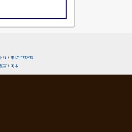
ト線
/
東武宇都宮線
雀宮
/
岡本