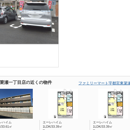
簗瀬一丁目店の近くの物件
ファミリーマート宇都宮東簗
レハイム
エーレハイム
エーレハイム
/33.61㎡
1LDK/33.39㎡
1LDK/33.39㎡