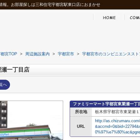
情報。お部屋探しは三和住宅宇都宮駅東口店におまかせ
都宮TOP
>
周辺施設案内
>
宇都宮市
>
宇都宮市のコンビニエンススト
簗瀬一丁目店
覧へ
ファミリーマート宇都宮東簗瀬一丁
所在地
栃木県宇都宮市東簗瀬１
http://as.chizumaru.co
URL
&accmd=0&bid=22794
0%97%e7%80%ac&pgre