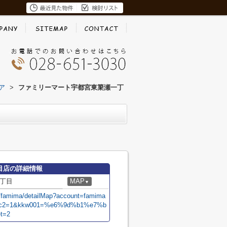
ア
>
ファミリーマート宇都宮東簗瀬一丁
目店の詳細情報
丁目
MAP
▼
m/famima/detailMap?account=famima
&c2=1&kkw001=%e6%9d%b1%e7%b
t=2