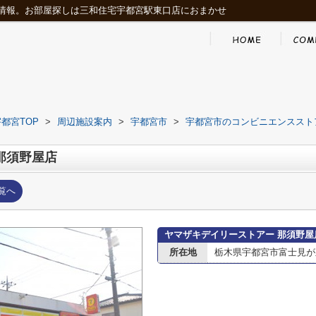
情報。お部屋探しは三和住宅宇都宮駅東口店におまかせ
都宮TOP
>
周辺施設案内
>
宇都宮市
>
宇都宮市のコンビニエンススト
那須野屋店
覧へ
ヤマザキデイリーストアー 那須野屋
所在地
栃木県宇都宮市富士見が丘