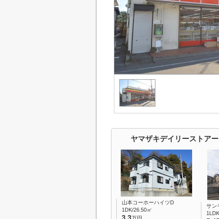
ヤマザキデイリーストアー
山本コーホーハイツD
サン
1DK/26.50㎡
1LDK
3.3
万円