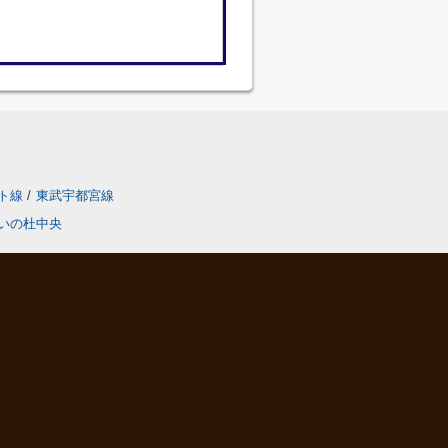
ト線
/
東武宇都宮線
いの杜中央