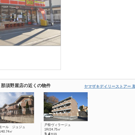
 那須野屋店の近くの物件
ヤマザキデイリーストアー 
戸祭ヴィラージュ
モール ジュジュ
1R/24.75㎡
/40.74㎡
3.4
万円