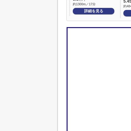
5.4
約1300m／17分
約48
詳細を見る