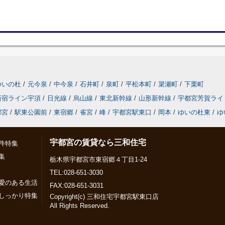
ゆいの杜
/
元今泉
/
中今泉
/
石井町
/
泉町
/
平松本町
/
簗瀬町
/
下栗町
新宿ライン宇須
/
日光線
/
烏山線
/
東北新幹線
/
山形新幹線
/
宇都宮芳賀ライ
都宮
/
駅東公園前
/
東宿郷
/
雀宮
/
峰
/
宇都宮駅東口
/
岡本
/
ゆいの杜東
/
ゆ
宇都宮の賃貸なら三和住宅
件特集
集
栃木県宇都宮市東宿郷４丁目1-24
TEL:028-651-3030
愛のある生活
FAX:028-651-3031
しっかり特集
Copyright(c) 三和住宅宇都宮駅東口店
All Rights Reserved.