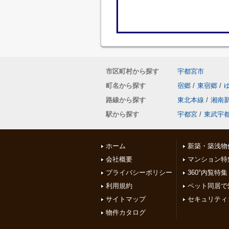
市区町村から探す
宇都宮市
町名から探す
宿郷
/
東宿郷
/
路線から探す
東北本線
/
湘南
駅から探す
宇都宮
/
東武宇
ホーム
新築・築浅物
会社概要
マンション特
プライバシーポリシー
360°内覧特集
利用規約
ペット同居で
サイトマップ
セキュリティ
物件カタログ