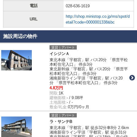
電話
028-636-1619
http://shop.ministop.co.jp/ms/spot/d
URL
etail?code=0000001338&bc
施設周辺の物件
賃貸｜アパート
イシジンＡ
東北本線「宇都宮」駅 バス20分 「県営平松
本町住宅入口」 停歩3分
東北新幹線「宇都宮」駅 バス20分 「県営平
松本町住宅入口」 停歩3分
湘南新宿ライン宇須「宇都宮」駅 バス20
分 「県営平松本町住宅入口」 停歩3分
4.8万円
間取:
1K
建物面積:
- / 9.08坪
土地面積:
- / -
敷金/礼金:
0万円/0ヶ月
賃貸｜アパート
ラ・サンテB
東北本線「宇都宮」駅 徒歩32分車8分 2.6km
湘南新宿ライン宇須「宇都宮」駅 徒歩31分
東北新幹線「宇都宮」駅 バス18分 「烏山信