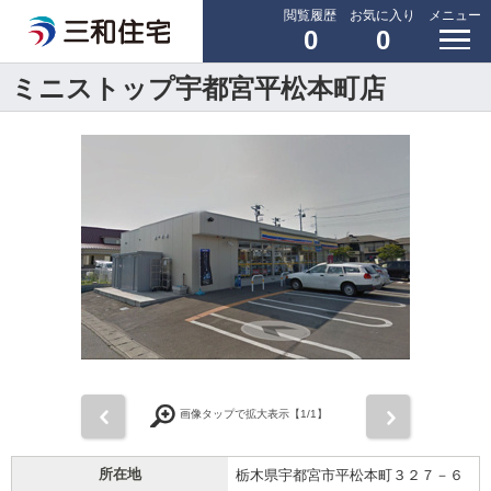
閲覧履歴
お気に入り
メニュー
0
0
ミニストップ宇都宮平松本町店
前
次
画像タップで拡大表示【
1
/1】
所在地
栃木県宇都宮市平松本町３２７－６