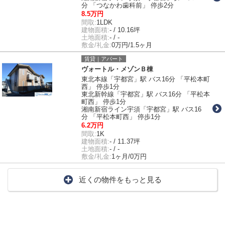
分 「つなかわ歯科前」 停歩2分
8.5万円
間取:
1LDK
建物面積:
- / 10.16坪
土地面積:
- / -
敷金/礼金:
0万円/1.5ヶ月
賃貸｜アパート
ヴォートル・メゾンＢ棟
東北本線「宇都宮」駅 バス16分 「平松本町
西」 停歩1分
東北新幹線「宇都宮」駅 バス16分 「平松本
町西」 停歩1分
湘南新宿ライン宇須「宇都宮」駅 バス16
分 「平松本町西」 停歩1分
6.2万円
間取:
1K
建物面積:
- / 11.37坪
土地面積:
- / -
敷金/礼金:
1ヶ月/0万円
近くの物件をもっと見る