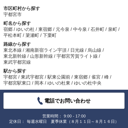
市区町村から探す
宇都宮市
町名から探す
宿郷
/
ゆいの杜
/
東宿郷
/
元今泉
/
中今泉
/
石井町
/
泉町
/
平松本町
/
簗瀬町
/
下栗町
路線から探す
東北本線
/
湘南新宿ライン宇須
/
日光線
/
烏山線
/
東北新幹線
/
山形新幹線
/
宇都宮芳賀ライト線
/
東武宇都宮線
駅から探す
宇都宮
/
東武宇都宮
/
駅東公園前
/
東宿郷
/
雀宮
/
峰
/
宇都宮駅東口
/
岡本
/
ゆいの杜東
/
ゆいの杜中央
電話でお問い合わせ
営業時間：
9:00 - 17:00
定休日：
毎週水曜日 夏季休業（８月１１日～８月１６日）