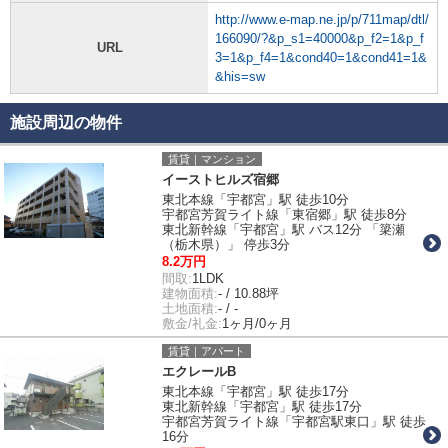
http://www.e-map.ne.jp/p/711map/dtl/
166090/?&p_s1=40000&p_f2=1&p_f
URL
3=1&p_f4=1&cond40=1&cond41=1&
&his=sw
施設周辺の物件
賃貸｜マンション
イーストヒルズ宿郷
東北本線「宇都宮」駅 徒歩10分
宇都宮芳賀ライト線「東宿郷」駅 徒歩8分
東北新幹線「宇都宮」駅 バス12分 「簗瀬
（栃木県）」 停歩3分
8.2万円
間取:
1LDK
建物面積:
- / 10.88坪
土地面積:
- / -
敷金/礼金:
1ヶ月/0ヶ月
賃貸｜アパート
エクレールB
東北本線「宇都宮」駅 徒歩17分
東北新幹線「宇都宮」駅 徒歩17分
宇都宮芳賀ライト線「宇都宮駅東口」駅 徒歩
16分