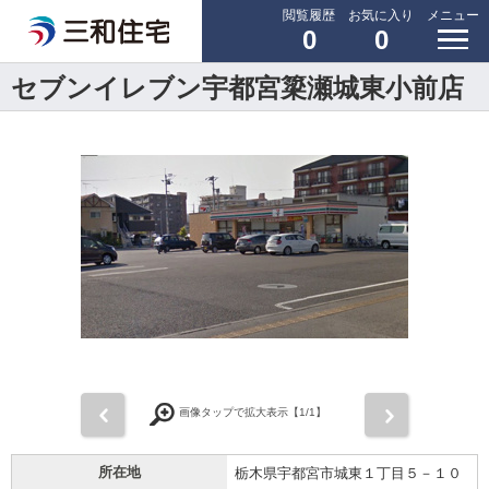
閲覧履歴
お気に入り
メニュー
0
0
セブンイレブン宇都宮簗瀬城東小前店
前
次
画像タップで拡大表示【
1
/1】
所在地
栃木県宇都宮市城東１丁目５－１０