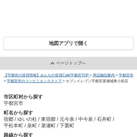
地図アプリで開く
ページトップへ
【宇都宮の賃貸情報】みんなの賃貸Café宇都宮TOP
>
周辺施設案内
>
宇都宮市
>
宇都宮市のコンビニエンスストア
>
セブンイレブン宇都宮簗瀬城東小前店
市区町村から探す
宇都宮市
町名から探す
宿郷
/
ゆいの杜
/
東宿郷
/
元今泉
/
中今泉
/
石井町
/
平松本町
/
泉町
/
簗瀬町
/
下栗町
路線から探す