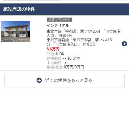
施設周辺の物件
賃貸｜アパート
インテリアル
東北本線「宇都宮」駅 バス25分 「市営住宅
入口」 停歩2分
東武宇都宮線「東武宇都宮」駅 バス16
分 「市営住宅入口」 停歩2分
5.6万円
間取:
1LDK
建物面積:
- / 10.34坪
土地面積:
- / -
敷金/礼金:
0万円/0万円
近くの物件をもっと見る