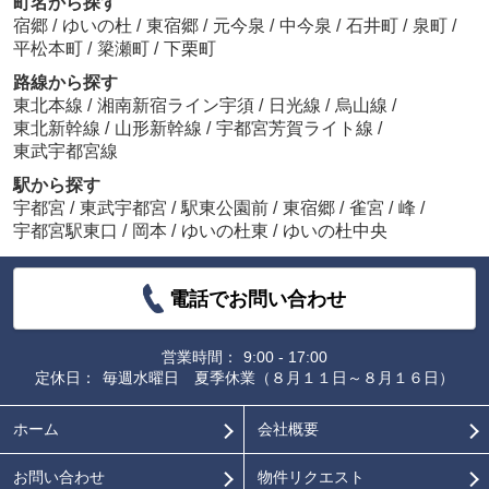
町名から探す
宿郷
/
ゆいの杜
/
東宿郷
/
元今泉
/
中今泉
/
石井町
/
泉町
/
平松本町
/
簗瀬町
/
下栗町
路線から探す
東北本線
/
湘南新宿ライン宇須
/
日光線
/
烏山線
/
東北新幹線
/
山形新幹線
/
宇都宮芳賀ライト線
/
東武宇都宮線
駅から探す
宇都宮
/
東武宇都宮
/
駅東公園前
/
東宿郷
/
雀宮
/
峰
/
宇都宮駅東口
/
岡本
/
ゆいの杜東
/
ゆいの杜中央
電話でお問い合わせ
営業時間：
9:00 - 17:00
定休日：
毎週水曜日 夏季休業（８月１１日～８月１６日）
ホーム
会社概要
お問い合わせ
物件リクエスト