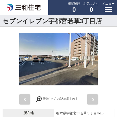
閲覧履歴
お気に入り
メニュー
0
0
セブンイレブン宇都宮若草3丁目店
前
次
画像タップで拡大表示【
1
/1】
所在地
栃木県宇都宮市若草３丁目4-15