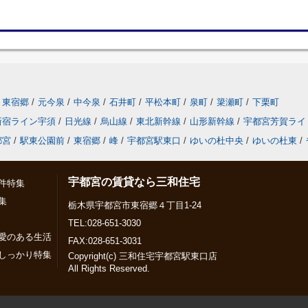
東宿郷
/
元今泉
/
中今泉
/
石井町
/
平松本町
/
泉町
/
簗瀬町
/
下栗町
新宿ライン宇須
/
日光線
/
烏山線
/
東北新幹線
/
山形新幹線
/
宇都宮芳賀ライ
都宮
/
駅東公園前
/
東宿郷
/
峰
/
宇都宮駅東口
/
ゆいの杜中央
/
ゆいの杜東
/
宇都宮の賃貸なら三和住宅
件特集
集
栃木県宇都宮市東宿郷４丁目1-24
TEL:028-651-3030
愛のある生活
FAX:028-651-3031
しっかり特集
Copyright(c) 三和住宅宇都宮駅東口店
All Rights Reserved.