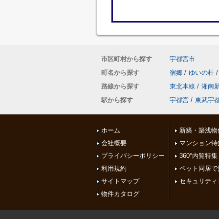
市区町村から探す
宇都宮市
町名から探す
宿郷
/
ゆいの杜
/
路線から探す
東北本線
/
湘南
駅から探す
宇都宮
/
東武宇
ホーム
新築・築浅物
会社概要
マンション特
プライバシーポリシー
360°内覧特集
利用規約
ペット同居で
サイトマップ
セキュリティ
物件カタログ