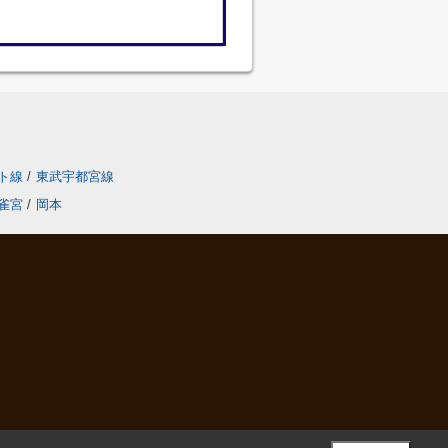
ト線
/
東武宇都宮線
雀宮
/
岡本