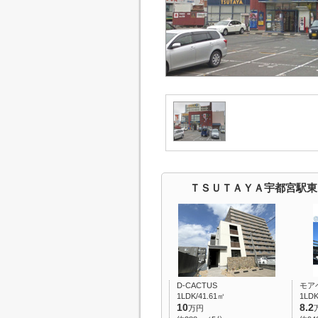
ＴＳＵＴＡＹＡ宇都宮駅東
D-CACTUS
モア
1LDK/41.61㎡
1LDK
10
8.2
万円