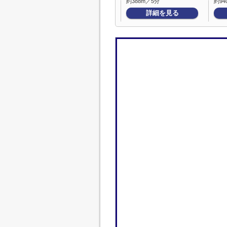
約388m／5分
約94
詳細を見る