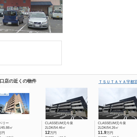
口店の近くの物件
ＴＳＵＴＡＹＡ宇都
ベリー
CLASSEUM元今泉
CLASSEUM元今泉
/45.88㎡
2LDK/54.46㎡
2LDK/54.26㎡
12
11.9
万円
万円
万円