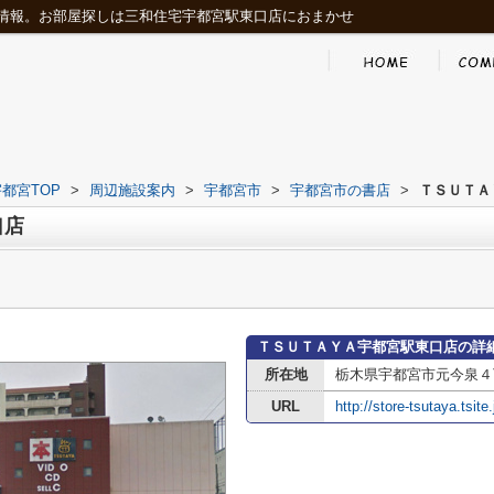
情報。お部屋探しは三和住宅宇都宮駅東口店におまかせ
都宮TOP
>
周辺施設案内
>
宇都宮市
>
宇都宮市の書店
>
ＴＳＵＴＡ
口店
ＴＳＵＴＡＹＡ宇都宮駅東口店の詳
所在地
栃木県宇都宮市元今泉４
URL
http://store-tsutaya.tsite