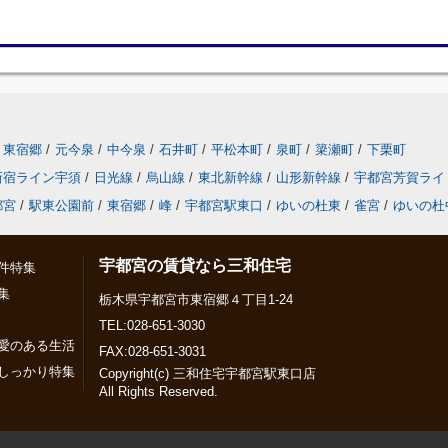
東宿郷
/
元今泉
/
中今泉
/
石井町
/
平松本町
/
泉町
/
簗瀬町
/
下栗町
新宿ライン宇須
/
日光線
/
烏山線
/
東北新幹線
/
山形新幹線
/
宇都宮芳賀ライ
都宮
/
駅東公園前
/
東宿郷
/
峰
/
宇都宮駅東口
/
ゆいの杜東
/
雀宮
/
ゆいの杜
宇都宮の賃貸なら三和住宅
件特集
集
栃木県宇都宮市東宿郷４丁目1-24
TEL:028-651-3030
愛のある生活
FAX:028-651-3031
しっかり特集
Copyright(c) 三和住宅宇都宮駅東口店
All Rights Reserved.