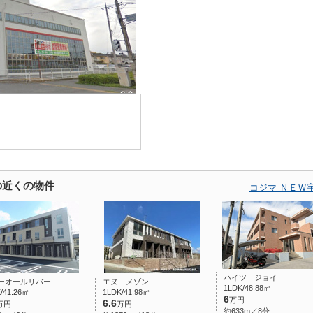
の近くの物件
コジマ ＮＥＷ
ハイツ ジョイ
ーオールリバー
エヌ メゾン
1LDK/48.88㎡
/41.26㎡
1LDK/41.98㎡
6
万円
6.6
万円
万円
約633m／8分