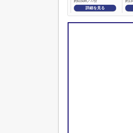
約6150m／77分
約13
詳細を見る