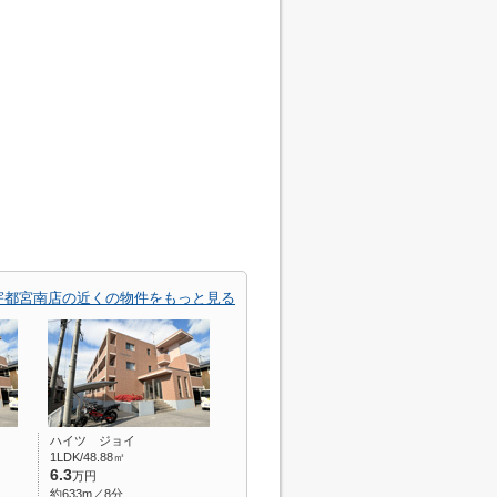
宇都宮南店の近くの物件をもっと見る
ハイツ ジョイ
1LDK/48.88㎡
6.3
万円
約633m／8分