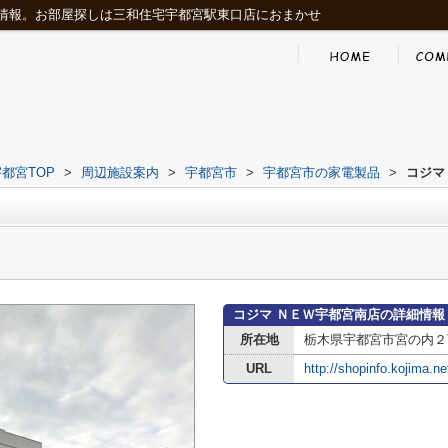
情報。お部屋探しは三和住宅宇都宮駅東口店におまかせ
都宮TOP
>
周辺施設案内
>
宇都宮市
>
宇都宮市の家電製品
>
コジマ
コジマ ＮＥＷ宇都宮南店の詳細情報
所在地
栃木県宇都宮市宮の内２丁
URL
http://shopinfo.kojima.ne