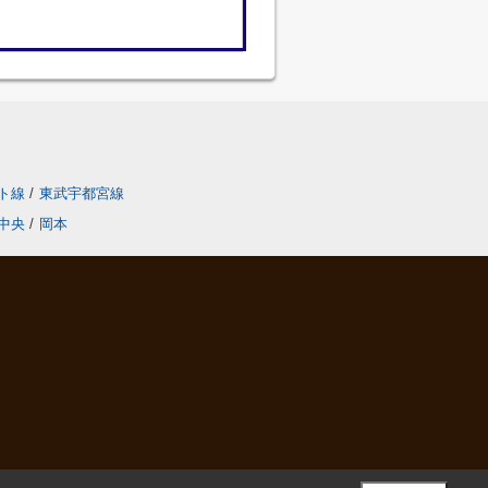
ト線
/
東武宇都宮線
中央
/
岡本