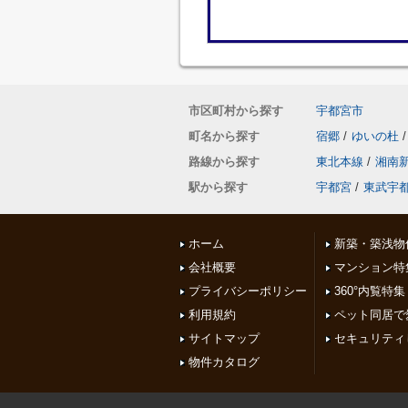
市区町村から探す
宇都宮市
町名から探す
宿郷
/
ゆいの杜
/
路線から探す
東北本線
/
湘南
駅から探す
宇都宮
/
東武宇
ホーム
新築・築浅物
会社概要
マンション特
プライバシーポリシー
360°内覧特集
利用規約
ペット同居で
サイトマップ
セキュリティ
物件カタログ