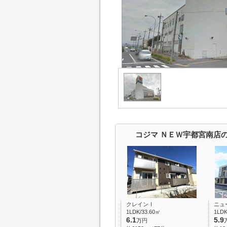
コジマ ＮＥＷ宇都宮南店
クレインⅠ
ニュ
1LDK/33.60㎡
1LDK
6.1
5.9
万円