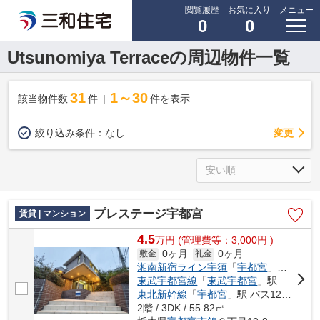
閲覧履歴
お気に入り
メニュー
0
0
Utsunomiya Terraceの周辺物件一覧
31
1～30
該当物件数
件
件を表示
変更
絞り込み条件：
なし
プレステージ宇都宮
賃貸 | マンション
4.5
万
円
(管理費等：3,000円 )
0ヶ月
0ヶ月
敷金
礼金
湘南新宿ライン宇須
「
宇都宮
」駅 バス12分 「宇商高校前」 停歩9分
東武宇都宮線
「
東武宇都宮
」駅 バス18分 「宇商高校前」 停歩9分
東北新幹線
「
宇都宮
」駅 バス12分 「宇商高校前」 停歩9分
2階 / 3DK / 55.82㎡