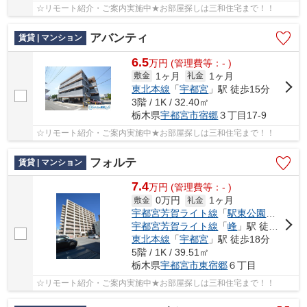
☆リモート紹介・ご案内実施中★お部屋探しは三和住宅まで！！
アバンティ
賃貸 | マンション
6.5
万
円
(管理費等：- )
1ヶ月
1ヶ月
敷金
礼金
東北本線
「
宇都宮
」駅 徒歩15分
3階 / 1K / 32.40㎡
栃木県
宇都宮市
宿郷
３丁目17-9
☆リモート紹介・ご案内実施中★お部屋探しは三和住宅まで！！
フォルテ
賃貸 | マンション
7.4
万
円
(管理費等：- )
0万円
1ヶ月
敷金
礼金
宇都宮芳賀ライト線
「
駅東公園前
」駅 
宇都宮芳賀ライト線
「
峰
」駅 徒歩6分
東北本線
「
宇都宮
」駅 徒歩18分
5階 / 1K / 39.51㎡
栃木県
宇都宮市
東宿郷
６丁目
☆リモート紹介・ご案内実施中★お部屋探しは三和住宅まで！！