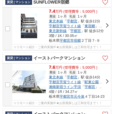
SUNFLOWER宿郷
賃貸 | マンション
7.4
万
円
(管理費等：5,000円 )
1ヶ月
1ヶ月
敷金
礼金
東北本線
「
宇都宮
」駅 徒歩12分
宇都宮芳賀ライト線
「
東宿郷
」駅 徒歩8分
東北新幹線
「
宇都宮
」駅 徒歩12分
3階 / 1K / 30.05㎡
栃木県
宇都宮市
宿郷
２丁目７-９
☆リモート紹介・ご案内実施中★お部屋探しは三和住宅まで！！
イーストパークマンション
賃貸 | マンション
7.6
万
円
(管理費等：5,000円 )
1ヶ月
1ヶ月
敷金
礼金
東北本線
「
宇都宮
」駅 徒歩14分
宇都宮芳賀ライト線
「
駅東公園前
」駅 
湘南新宿ライン宇須
「
宇都宮
」駅 徒歩14分
4階 / 1R / 34.27㎡
栃木県
宇都宮市
元今泉
４丁目14-23
☆リモート紹介・ご案内実施中★お部屋探しは三和住宅まで！！