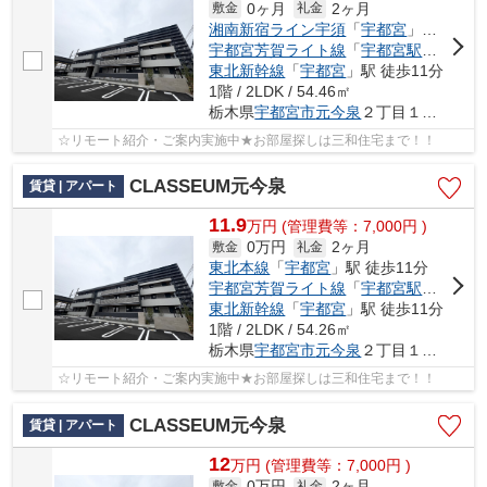
0ヶ月
2ヶ月
敷金
礼金
湘南新宿ライン宇須
「
宇都宮
」駅 徒歩11分
宇都宮芳賀ライト線
「
宇都宮駅東口
」駅
東北新幹線
「
宇都宮
」駅 徒歩11分
1階 / 2LDK / 54.46㎡
栃木県
宇都宮市
元今泉
２丁目１４-８
☆リモート紹介・ご案内実施中★お部屋探しは三和住宅まで！！
CLASSEUM元今泉
賃貸 | アパート
11.9
万
円
(管理費等：7,000円 )
0万円
2ヶ月
敷金
礼金
東北本線
「
宇都宮
」駅 徒歩11分
宇都宮芳賀ライト線
「
宇都宮駅東口
」駅
東北新幹線
「
宇都宮
」駅 徒歩11分
1階 / 2LDK / 54.26㎡
栃木県
宇都宮市
元今泉
２丁目１４-８
☆リモート紹介・ご案内実施中★お部屋探しは三和住宅まで！！
CLASSEUM元今泉
賃貸 | アパート
12
万
円
(管理費等：7,000円 )
0万円
2ヶ月
敷金
礼金