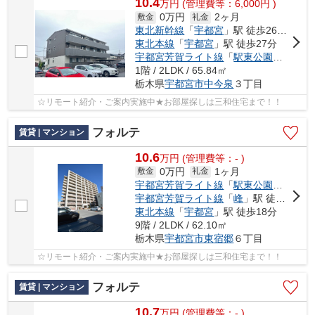
10.4
万
円
(管理費等：6,000円 )
0万円
2ヶ月
敷金
礼金
東北新幹線
「
宇都宮
」駅 徒歩26分車8分 2.2km
東北本線
「
宇都宮
」駅 徒歩27分
宇都宮芳賀ライト線
「
駅東公園前
」駅 徒
1階 / 2LDK / 65.84㎡
栃木県
宇都宮市
中今泉
３丁目
☆リモート紹介・ご案内実施中★お部屋探しは三和住宅まで！！
フォルテ
賃貸 | マンション
10.6
万
円
(管理費等：- )
0万円
1ヶ月
敷金
礼金
宇都宮芳賀ライト線
「
駅東公園前
」駅 
宇都宮芳賀ライト線
「
峰
」駅 徒歩6分
東北本線
「
宇都宮
」駅 徒歩18分
9階 / 2LDK / 62.10㎡
栃木県
宇都宮市
東宿郷
６丁目
☆リモート紹介・ご案内実施中★お部屋探しは三和住宅まで！！
フォルテ
賃貸 | マンション
10.7
万
円
(管理費等：- )