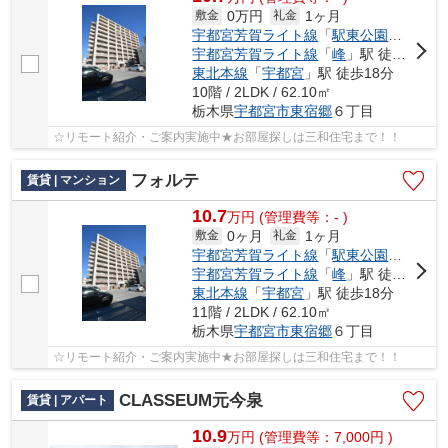
0万円
1ヶ月
敷金
礼金
宇都宮芳賀ライト線
「
駅東公園前
」駅 
宇都宮芳賀ライト線
「
峰
」駅 徒歩6分
東北本線
「
宇都宮
」駅 徒歩18分
10階 / 2LDK / 62.10㎡
栃木県
宇都宮市
東宿郷
６丁目
☆リモート紹介・ご案内実施中★お部屋探しは三和住宅まで！！
フォルテ
賃貸 | マンション
10.7
万
円
(管理費等：- )
0ヶ月
1ヶ月
敷金
礼金
宇都宮芳賀ライト線
「
駅東公園前
」駅 
宇都宮芳賀ライト線
「
峰
」駅 徒歩6分
東北本線
「
宇都宮
」駅 徒歩18分
11階 / 2LDK / 62.10㎡
栃木県
宇都宮市
東宿郷
６丁目
☆リモート紹介・ご案内実施中★お部屋探しは三和住宅まで！！
CLASSEUM元今泉
賃貸 | アパート
10.9
万
円
(管理費等：7,000円 )