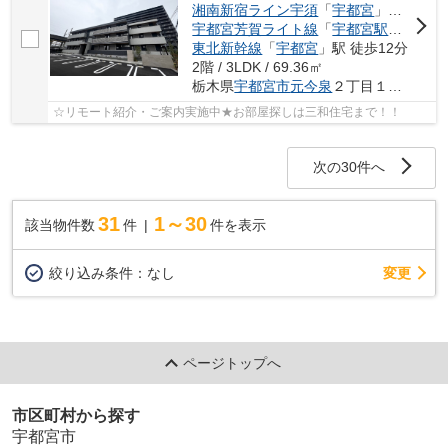
湘南新宿ライン宇須
「
宇都宮
」駅 徒歩11分
宇都宮芳賀ライト線
「
宇都宮駅東口
」駅
東北新幹線
「
宇都宮
」駅 徒歩12分
2階 / 3LDK / 69.36㎡
栃木県
宇都宮市
元今泉
２丁目１４-８
☆リモート紹介・ご案内実施中★お部屋探しは三和住宅まで！！
次の30件へ
31
1～30
該当物件数
件
件を表示
変更
絞り込み条件：
なし
ページトップへ
市区町村から探す
宇都宮市