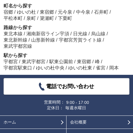
町名から探す
宿郷
/
ゆいの杜
/
東宿郷
/
元今泉
/
中今泉
/
石井町
/
平松本町
/
泉町
/
簗瀬町
/
下栗町
路線から探す
東北本線
/
湘南新宿ライン宇須
/
日光線
/
烏山線
/
東北新幹線
/
山形新幹線
/
宇都宮芳賀ライト線
/
東武宇都宮線
駅から探す
宇都宮
/
東武宇都宮
/
駅東公園前
/
東宿郷
/
峰
/
宇都宮駅東口
/
ゆいの杜中央
/
ゆいの杜東
/
雀宮
/
岡本
電話でお問い合わせ
営業時間：
9:00 - 17:00
定休日：
毎週水曜日
ホーム
会社概要