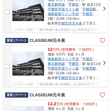
東北新幹線
「
宇都宮
」駅 徒歩11分
宇都宮芳賀ライト線
「
宇都宮駅東口
」駅
湘南新宿ライン宇須
「
宇都宮
」駅 徒歩11分
1階 / 2LDK / 54.46㎡
栃木県
宇都宮市
元今泉
２丁目１４-８
☆リモート紹介・ご案内実施中★お部屋探しは三和住宅まで！！
CLASSEUM元今泉
賃貸 | アパート
12
万
円
(管理費等：7,000円 )
0万円
2ヶ月
敷金
礼金
湘南新宿ライン宇須
「
宇都宮
」駅 徒歩11分
東北新幹線
「
宇都宮
」駅 徒歩11分
宇都宮芳賀ライト線
「
宇都宮駅東口
」駅
3階 / 2LDK / 54.46㎡
栃木県
宇都宮市
元今泉
２丁目１４-８
☆リモート紹介・ご案内実施中★お部屋探しは三和住宅まで！！
CLASSEUM元今泉
賃貸 | アパート
13.2
万
円
(管理費等：7,000円 )
0ヶ月
2ヶ月
敷金
礼金