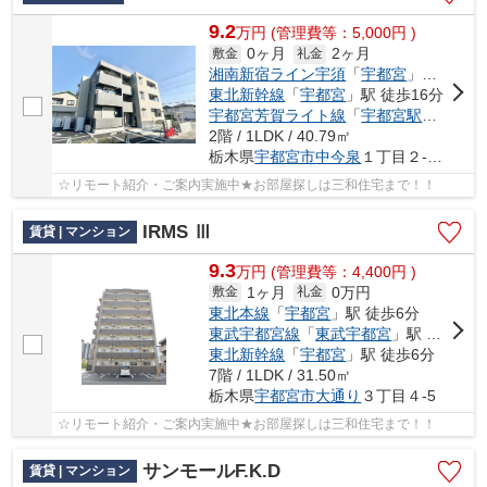
9.2
万
円
(管理費等：5,000円 )
0ヶ月
2ヶ月
敷金
礼金
湘南新宿ライン宇須
「
宇都宮
」駅 徒歩16分
東北新幹線
「
宇都宮
」駅 徒歩16分
宇都宮芳賀ライト線
「
宇都宮駅東口
」駅
2階 / 1LDK / 40.79㎡
栃木県
宇都宮市
中今泉
１丁目２-２５
☆リモート紹介・ご案内実施中★お部屋探しは三和住宅まで！！
IRMS Ⅲ
賃貸 | マンション
9.3
万
円
(管理費等：4,400円 )
1ヶ月
0万円
敷金
礼金
東北本線
「
宇都宮
」駅 徒歩6分
東武宇都宮線
「
東武宇都宮
」駅 徒歩20分
東北新幹線
「
宇都宮
」駅 徒歩6分
7階 / 1LDK / 31.50㎡
栃木県
宇都宮市
大通り
３丁目４-5
☆リモート紹介・ご案内実施中★お部屋探しは三和住宅まで！！
サンモールF.K.D
賃貸 | マンション