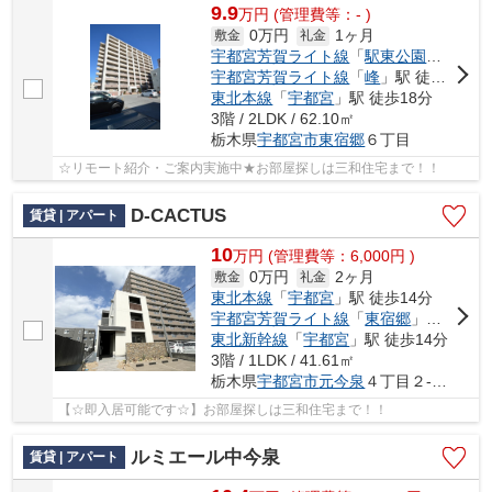
9.9
万
円
(管理費等：- )
0万円
1ヶ月
敷金
礼金
宇都宮芳賀ライト線
「
駅東公園前
」駅 
宇都宮芳賀ライト線
「
峰
」駅 徒歩6分
東北本線
「
宇都宮
」駅 徒歩18分
3階 / 2LDK / 62.10㎡
栃木県
宇都宮市
東宿郷
６丁目
☆リモート紹介・ご案内実施中★お部屋探しは三和住宅まで！！
D-CACTUS
賃貸 | アパート
10
万
円
(管理費等：6,000円 )
0万円
2ヶ月
敷金
礼金
東北本線
「
宇都宮
」駅 徒歩14分
宇都宮芳賀ライト線
「
東宿郷
」駅 徒歩8分
東北新幹線
「
宇都宮
」駅 徒歩14分
3階 / 1LDK / 41.61㎡
栃木県
宇都宮市
元今泉
４丁目２-２４
【☆即入居可能です☆】お部屋探しは三和住宅まで！！
ルミエール中今泉
賃貸 | アパート