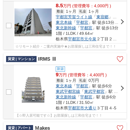
8.5
万
円
(管理費等：4,000円 )
1ヶ月
1ヶ月
敷金
礼金
宇都宮芳賀ライト線
「
東宿郷
」駅 徒歩10分
東北本線
「
宇都宮
」駅 徒歩13分車9分
東北新幹線
「
宇都宮
」駅 徒歩13分
1階 / 1LDK / 49.64㎡
栃木県
宇都宮市
元今泉
２丁目２１-２６
☆リモート紹介・ご案内実施中★お部屋探しは三和住宅まで！！
IRMS Ⅲ
賃貸 | マンション
新築
9
万
円
(管理費等：4,400円 )
1ヶ月
0万円
敷金
礼金
東北本線
「
宇都宮
」駅 徒歩6分
東武宇都宮線
「
東武宇都宮
」駅 徒歩20分
東北新幹線
「
宇都宮
」駅 徒歩6分
1階 / 1LDK / 31.50㎡
栃木県
宇都宮市
大通り
３丁目４-5
【☆即入居可能です☆】お部屋探しは三和住宅まで！！
Ｍakes
賃貸 | アパート