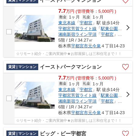
イーストパークマンション
賃貸 | マンション
7.7
万
円
(管理費等：5,000円 )
1ヶ月
1ヶ月
敷金
礼金
東北本線
「
宇都宮
」駅 徒歩14分
宇都宮芳賀ライト線
「
駅東公園前
」駅 
湘南新宿ライン宇須
「
宇都宮
」駅 徒歩14分
5階 / 1R / 34.27㎡
栃木県
宇都宮市
元今泉
４丁目14-23
☆リモート紹介・ご案内実施中★お部屋探しは三和住宅まで！！
イーストパークマンション
賃貸 | マンション
7.7
万
円
(管理費等：5,000円 )
1ヶ月
1ヶ月
敷金
礼金
東北本線
「
宇都宮
」駅 徒歩14分
宇都宮芳賀ライト線
「
駅東公園前
」駅 
湘南新宿ライン宇須
「
宇都宮
」駅 徒歩14分
6階 / 1R / 34.27㎡
栃木県
宇都宮市
元今泉
４丁目14-23
☆リモート紹介・ご案内実施中★お部屋探しは三和住宅まで！！
ビッグ・ビー宇都宮
賃貸 | マンション