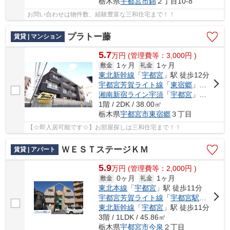
栃木県
宇都宮市
錦
２丁目10-8
お問い合わせは物件数、経験豊富な三和住宅まで！！
プラトー藤
賃貸 | マンション
5.7
万
円
(管理費等：3,000円 )
1ヶ月
1ヶ月
敷金
礼金
東北新幹線
「
宇都宮
」駅 徒歩12分
宇都宮芳賀ライト線
「
東宿郷
」駅 徒歩3分
湘南新宿ライン宇須
「
宇都宮
」駅 徒歩12分
1階 / 2DK / 38.00㎡
栃木県
宇都宮市
東宿郷
３丁目
【☆即入居可能です☆】お部屋探しは三和住宅まで！！
ＷＥＳＴステージＫＭ
賃貸 | アパート
5.9
万
円
(管理費等：2,000円 )
0ヶ月
1ヶ月
敷金
礼金
東北本線
「
宇都宮
」駅 徒歩11分
宇都宮芳賀ライト線
「
宇都宮駅東口
」駅
東北新幹線
「
宇都宮
」駅 徒歩11分
3階 / 1LDK / 45.86㎡
栃木県
宇都宮市
今泉
２丁目