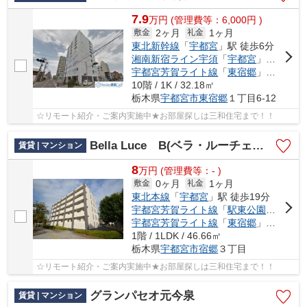
7.9
万
円
(管理費等：6,000円 )
2ヶ月
1ヶ月
敷金
礼金
東北新幹線
「
宇都宮
」駅 徒歩6分
湘南新宿ライン宇須
「
宇都宮
」駅 徒歩6分
宇都宮芳賀ライト線
「
東宿郷
」駅 徒歩4分
10階 / 1K / 32.18㎡
栃木県
宇都宮市
東宿郷
１丁目6-12
☆リモート紹介・ご案内実施中★お部屋探しは三和住宅まで！！
Bella Luce B(ベラ・ルーチェ B)
賃貸 | マンション
8
万
円
(管理費等：- )
0ヶ月
1ヶ月
敷金
礼金
東北本線
「
宇都宮
」駅 徒歩19分
宇都宮芳賀ライト線
「
駅東公園前
」駅 
宇都宮芳賀ライト線
「
東宿郷
」駅 徒歩11分
1階 / 1LDK / 46.66㎡
栃木県
宇都宮市
宿郷
３丁目
☆リモート紹介・ご案内実施中★お部屋探しは三和住宅まで！！
グランパセオ元今泉
賃貸 | マンション