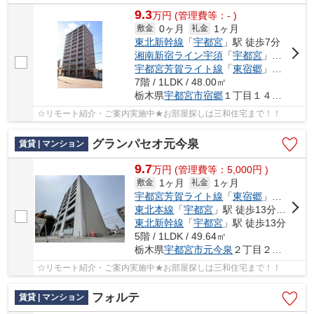
9.3
万
円
(管理費等：- )
0ヶ月
1ヶ月
敷金
礼金
東北新幹線
「
宇都宮
」駅 徒歩7分
湘南新宿ライン宇須
「
宇都宮
」駅 徒歩7分
宇都宮芳賀ライト線
「
東宿郷
」駅 徒歩6分
7階 / 1LDK / 48.00㎡
栃木県
宇都宮市
宿郷
１丁目１４－６
☆リモート紹介・ご案内実施中★お部屋探しは三和住宅まで！！
グランパセオ元今泉
賃貸 | マンション
9.7
万
円
(管理費等：5,000円 )
1ヶ月
1ヶ月
敷金
礼金
宇都宮芳賀ライト線
「
東宿郷
」駅 徒歩10分
東北本線
「
宇都宮
」駅 徒歩13分車9分
東北新幹線
「
宇都宮
」駅 徒歩13分
5階 / 1LDK / 49.64㎡
栃木県
宇都宮市
元今泉
２丁目２１-２６
☆リモート紹介・ご案内実施中★お部屋探しは三和住宅まで！！
フォルテ
賃貸 | マンション