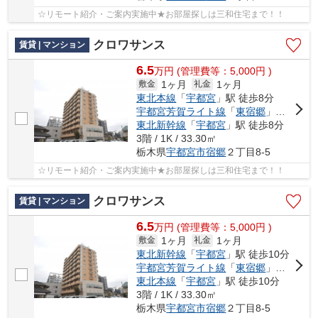
☆リモート紹介・ご案内実施中★お部屋探しは三和住宅まで！！
クロワサンス
賃貸 | マンション
6.5
万
円
(管理費等：5,000円 )
1ヶ月
1ヶ月
敷金
礼金
東北本線
「
宇都宮
」駅 徒歩8分
宇都宮芳賀ライト線
「
東宿郷
」駅 徒歩9分
東北新幹線
「
宇都宮
」駅 徒歩8分
3階 / 1K / 33.30㎡
栃木県
宇都宮市
宿郷
２丁目8-5
☆リモート紹介・ご案内実施中★お部屋探しは三和住宅まで！！
クロワサンス
賃貸 | マンション
6.5
万
円
(管理費等：5,000円 )
1ヶ月
1ヶ月
敷金
礼金
東北新幹線
「
宇都宮
」駅 徒歩10分
宇都宮芳賀ライト線
「
東宿郷
」駅 徒歩8分
東北本線
「
宇都宮
」駅 徒歩10分
3階 / 1K / 33.30㎡
栃木県
宇都宮市
宿郷
２丁目8-5