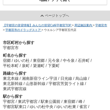
ページトップへ
【宇都宮の賃貸情報】みんなの賃貸Café宇都宮TOP
>
周辺施設案内
>
宇都宮市
>
宇都宮市のドラッグストア
>
ウエルシア宇都宮五代店
市区町村から探す
宇都宮市
町名から探す
宿郷
/
ゆいの杜
/
東宿郷
/
元今泉
/
中今泉
/
石井町
/
平松本町
/
泉町
/
簗瀬町
/
下栗町
路線から探す
東北本線
/
湘南新宿ライン宇須
/
日光線
/
烏山線
/
東北新幹線
/
山形新幹線
/
宇都宮芳賀ライト線
/
東武宇都宮線
駅から探す
宇都宮
/
東武宇都宮
/
駅東公園前
/
東宿郷
/
峰
/
宇都宮駅東口
/
ゆいの杜中央
/
ゆいの杜東
/
雀宮
/