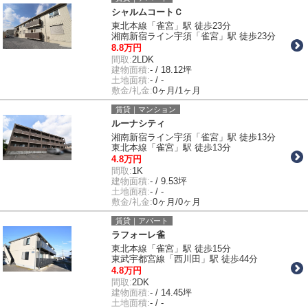
シャルムコートＣ
東北本線「雀宮」駅 徒歩23分
湘南新宿ライン宇須「雀宮」駅 徒歩23分
8.8万円
間取:
2LDK
建物面積:
- / 18.12坪
土地面積:
- / -
敷金/礼金:
0ヶ月/1ヶ月
賃貸｜マンション
ルーナシティ
湘南新宿ライン宇須「雀宮」駅 徒歩13分
東北本線「雀宮」駅 徒歩13分
4.8万円
間取:
1K
建物面積:
- / 9.53坪
土地面積:
- / -
敷金/礼金:
0ヶ月/0ヶ月
賃貸｜アパート
ラフォーレ雀
東北本線「雀宮」駅 徒歩15分
東武宇都宮線「西川田」駅 徒歩44分
4.8万円
間取:
2DK
建物面積:
- / 14.45坪
土地面積:
- / -