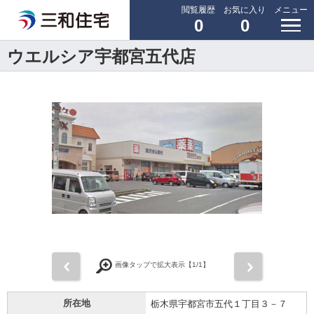
閲覧履歴
お気に入り
メニュー
0
0
ウエルシア宇都宮五代店
前
次
画像タップで拡大表示【
1
/1】
所在地
栃木県宇都宮市五代１丁目３－７