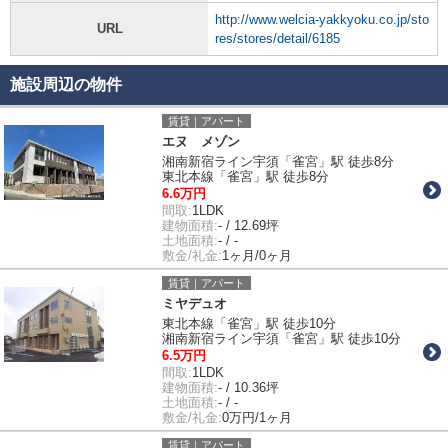
http://www.welcia-yakkyoku.co.jp/sto
URL
res/stores/detail/6185
施設周辺の物件
賃貸｜アパート
エヌ メゾン
湘南新宿ライン宇須「雀宮」駅 徒歩8分
東北本線「雀宮」駅 徒歩8分
6.6万円
間取:
1LDK
建物面積:
- / 12.69坪
土地面積:
- / -
敷金/礼金:
1ヶ月/0ヶ月
賃貸｜アパート
ミヤデュオ
東北本線「雀宮」駅 徒歩10分
湘南新宿ライン宇須「雀宮」駅 徒歩10分
6.5万円
間取:
1LDK
建物面積:
- / 10.36坪
土地面積:
- / -
敷金/礼金:
0万円/1ヶ月
賃貸｜アパート