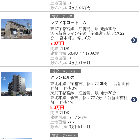
土地面積:
- / -
敷金/礼金:
0ヶ月/3万円
賃貸｜テラス
ラフィネコート Ａ
東武宇都宮線「江曽島」駅 徒歩10分
湘南新宿ライン宇須「宇都宮」駅 バス22
分 「宮本町」 停歩6分
7.9万円
間取:
2LDK
建物面積:
58.40㎡ / 17.66坪
土地面積:
- / -
敷金/礼金:
0ヶ月/1ヶ月
賃貸｜マンション
グランヒルズ
東北本線「宇都宮」駅 バス38分 「台新田神
社前」 停歩3分
東武宇都宮線「江曽島」駅 徒歩30分
東北本線「雀宮」駅 バス7分 「台新田神社
前」 停歩4分
8.3万円
間取:
2LDK
建物面積:
- / 17.26坪
土地面積:
- / -
敷金/礼金:
0万円/1ヶ月
賃貸｜アパート