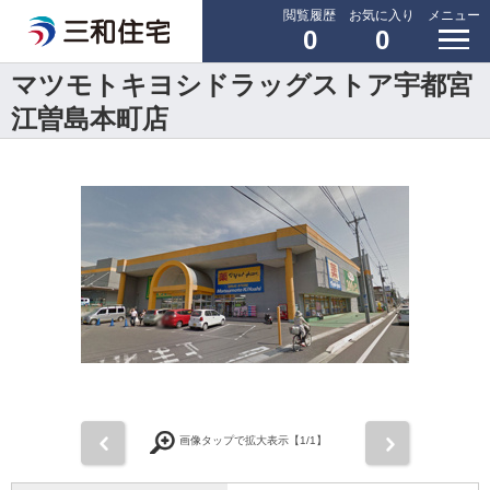
閲覧履歴
お気に入り
メニュー
0
0
マツモトキヨシドラッグストア宇都宮
江曽島本町店
前
次
画像タップで拡大表示【
1
/1】