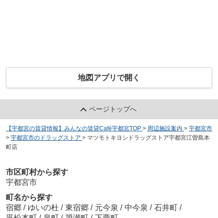
地図アプリで開く
ページトップへ
【宇都宮の賃貸情報】みんなの賃貸Café宇都宮TOP
>
周辺施設案内
>
宇都宮市
>
宇都宮市のドラッグストア
>
マツモトキヨシドラッグストア宇都宮江曽島本
町店
市区町村から探す
宇都宮市
町名から探す
宿郷
/
ゆいの杜
/
東宿郷
/
元今泉
/
中今泉
/
石井町
/
平松本町
/
泉町
/
簗瀬町
/
下栗町