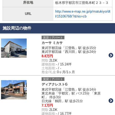
所在地
栃木県宇都宮市江曽島本町２３－３
http://www.e-map.ne.jp/p/matukiyo/dt
URL
l/15106768/?&his=cb
施設周辺の物件
賃貸｜アパート
カーサ ミカサ
東武宇都宮線「江曽島」駅 徒歩15分
東武宇都宮線「西川田」駅 徒歩24分
8.8万円
間取:
2LDK
建物面積:
- / 15.24坪
土地面積:
- / -
敷金/礼金:
0ヶ月/1ヶ月
賃貸｜アパート
ディアクレストG
東武宇都宮線「江曽島」駅 徒歩14分
東北本線「宇都宮」駅 バス23分 「東原
町」 停歩3分
日光線「鶴田」駅 徒歩21分
7.1万円
間取:
2LDK
建物面積:
- / 16.77坪