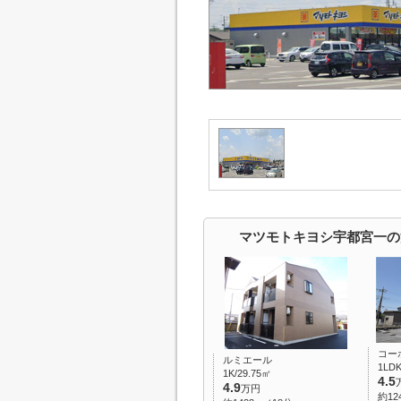
マツモトキヨシ宇都宮一の
コー
ルミエール
1LDK
1K/29.75㎡
4.5
4.9
万円
約12