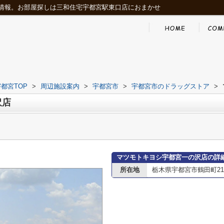
情報。お部屋探しは三和住宅宇都宮駅東口店におまかせ
都宮TOP
>
周辺施設案内
>
宇都宮市
>
宇都宮市のドラッグストア
>
沢店
マツモトキヨシ宇都宮一の沢店の詳
所在地
栃木県宇都宮市鶴田町218