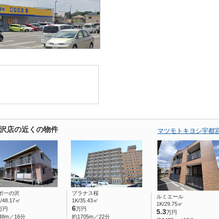
沢店の近くの物件
マツモトキヨシ宇都
ポ一の沢
プラナス桜
ルミエール
/48.17㎡
1K/35.43㎡
1K/29.75㎡
6
万円
万円
5.3
万円
48m／16分
約1705m／22分