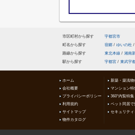
市区町村から探す
宇都宮市
町名から探す
宿郷
/
ゆいの杜
/
路線から探す
東北本線
/
湘南
駅から探す
宇都宮
/
東武宇
ホーム
新築・築浅物
会社概要
マンション特
プライバシーポリシー
360°内覧特集
利用規約
ペット同居で
サイトマップ
セキュリティ
物件カタログ