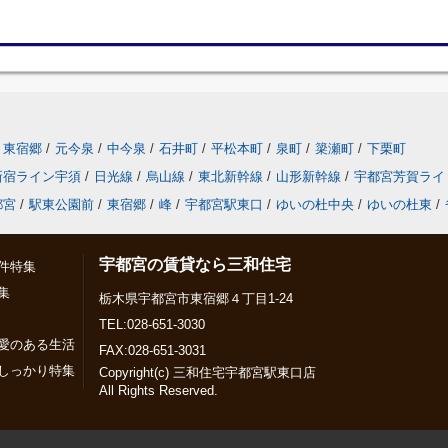
東宿郷
/
元今泉
/
中今泉
/
石井町
/
平松本町
/
泉町
/
簗瀬町
/
下栗町
新宿ライン宇須
/
日光線
/
烏山線
/
東北新幹線
/
山形新幹線
/
宇都宮芳賀ライ
都宮
/
駅東公園前
/
東宿郷
/
峰
/
宇都宮駅東口
/
ゆいの杜中央
/
ゆいの杜東
/
宇都宮の賃貸なら三和住宅
件特集
集
栃木県宇都宮市東宿郷４丁目1-24
TEL:028-651-3030
愛のある生活
FAX:028-651-3031
しっかり特集
Copyright(c) 三和住宅宇都宮駅東口店
All Rights Reserved.