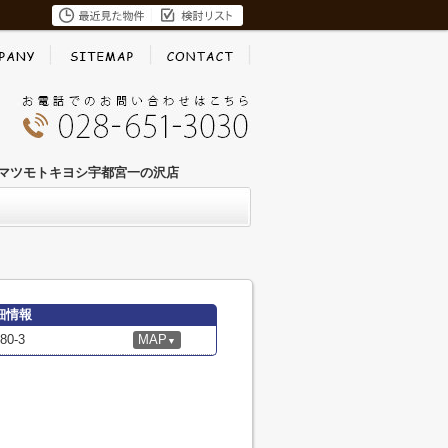
マツモトキヨシ宇都宮一の沢店
細情報
0-3
MAP
▼