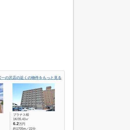
宮一の沢店の近くの物件をもっと見る
プラナス桜
1K/35.43㎡
6.2
万円
約1705m／22分