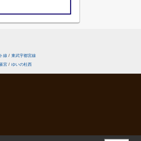
ト線
/
東武宇都宮線
雀宮
/
ゆいの杜西