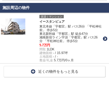
施設周辺の物件
賃貸｜マンション
イースタンピュア
東北本線「宇都宮」駅 バス26分 「平松神社
前」 停歩5分
東北新幹線「宇都宮」駅 徒歩47分
湘南新宿ライン宇須「宇都宮」駅 バス26
分 「平松神社前」 停歩5分
5.7万円
間取:
1LDK
建物面積:
- / 15.97坪
土地面積:
- / -
敷金/礼金:
5.7万円/0ヶ月
近くの物件をもっと見る