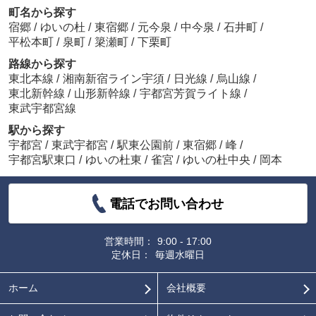
町名から探す
宿郷
/
ゆいの杜
/
東宿郷
/
元今泉
/
中今泉
/
石井町
/
平松本町
/
泉町
/
簗瀬町
/
下栗町
路線から探す
東北本線
/
湘南新宿ライン宇須
/
日光線
/
烏山線
/
東北新幹線
/
山形新幹線
/
宇都宮芳賀ライト線
/
東武宇都宮線
駅から探す
宇都宮
/
東武宇都宮
/
駅東公園前
/
東宿郷
/
峰
/
宇都宮駅東口
/
ゆいの杜東
/
雀宮
/
ゆいの杜中央
/
岡本
電話でお問い合わせ
営業時間：
9:00 - 17:00
定休日：
毎週水曜日
ホーム
会社概要