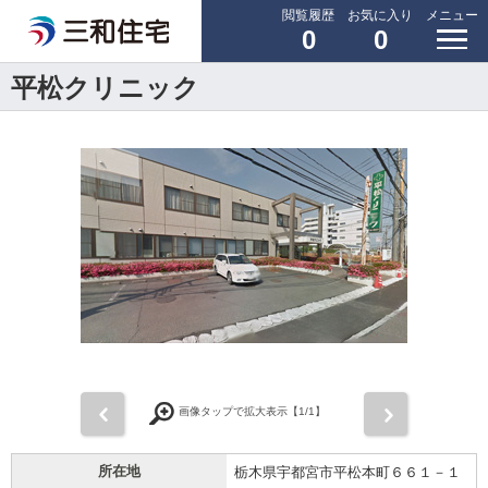
閲覧履歴
お気に入り
メニュー
0
0
平松クリニック
前
次
画像タップで拡大表示【
1
/1】
所在地
栃木県宇都宮市平松本町６６１－１