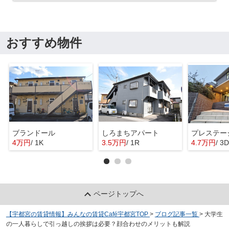
おすすめ物件
ブランドール
しろまちアパート
プレステー
4万円
/ 1K
3.5万円
/ 1R
4.7万円
/ 3
ページトップへ
【宇都宮の賃貸情報】みんなの賃貸Café宇都宮TOP
>
ブログ記事一覧
>
大学生
の一人暮らしで引っ越しの挨拶は必要？顔合わせのメリットも解説