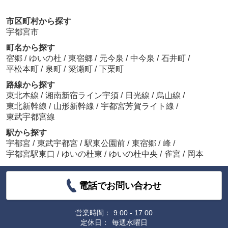
市区町村から探す
宇都宮市
町名から探す
宿郷
/
ゆいの杜
/
東宿郷
/
元今泉
/
中今泉
/
石井町
/
平松本町
/
泉町
/
簗瀬町
/
下栗町
路線から探す
東北本線
/
湘南新宿ライン宇須
/
日光線
/
烏山線
/
東北新幹線
/
山形新幹線
/
宇都宮芳賀ライト線
/
東武宇都宮線
駅から探す
宇都宮
/
東武宇都宮
/
駅東公園前
/
東宿郷
/
峰
/
宇都宮駅東口
/
ゆいの杜東
/
ゆいの杜中央
/
雀宮
/
岡本
電話でお問い合わせ
営業時間：
9:00 - 17:00
定休日：
毎週水曜日