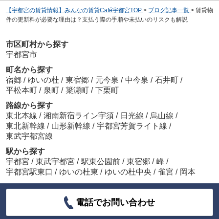
【宇都宮の賃貸情報】みんなの賃貸Café宇都宮TOP
>
ブログ記事一覧
>
賃貸物
件の更新料が必要な理由は？支払う際の手順や未払いのリスクも解説
市区町村から探す
宇都宮市
町名から探す
宿郷
/
ゆいの杜
/
東宿郷
/
元今泉
/
中今泉
/
石井町
/
平松本町
/
泉町
/
簗瀬町
/
下栗町
路線から探す
東北本線
/
湘南新宿ライン宇須
/
日光線
/
烏山線
/
東北新幹線
/
山形新幹線
/
宇都宮芳賀ライト線
/
東武宇都宮線
駅から探す
宇都宮
/
東武宇都宮
/
駅東公園前
/
東宿郷
/
峰
/
宇都宮駅東口
/
ゆいの杜東
/
ゆいの杜中央
/
雀宮
/
岡本
電話でお問い合わせ