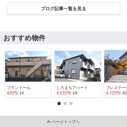
ブログ記事一覧を見る
おすすめ物件
ブランドール
しろまちアパート
プレステー
4万円
/ 1K
3.5万円
/ 1R
4.7万円
/ 3
ページトップへ