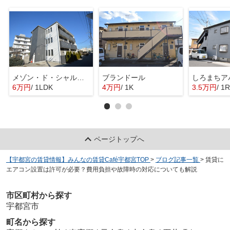
メゾン・ド・シャルマン
ブランドール
しろまちア
6万円
/ 1LDK
4万円
/ 1K
3.5万円
/ 1R
ページトップへ
【宇都宮の賃貸情報】みんなの賃貸Café宇都宮TOP
>
ブログ記事一覧
>
賃貸に
エアコン設置は許可が必要？費用負担や故障時の対応についても解説
市区町村から探す
宇都宮市
町名から探す