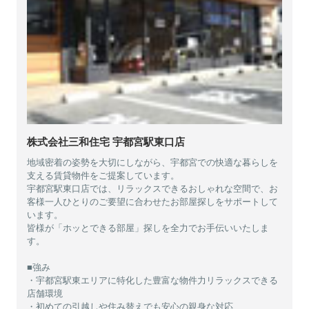
株式会社三和住宅 宇都宮駅東口店
地域密着の姿勢を大切にしながら、宇都宮での快適な暮らしを
支える賃貸物件をご提案しています。
宇都宮駅東口店では、リラックスできるおしゃれな空間で、お
客様一人ひとりのご要望に合わせたお部屋探しをサポートして
います。
皆様が「ホッとできる部屋」探しを全力でお手伝いいたしま
す。
■強み
・宇都宮駅東エリアに特化した豊富な物件力リラックスできる
店舗環境
・初めての引越しや住み替えでも安心の親身な対応