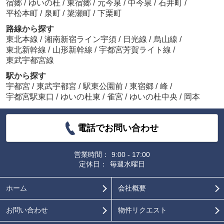
宿郷
/
ゆいの杜
/
東宿郷
/
元今泉
/
中今泉
/
石井町
/
平松本町
/
泉町
/
簗瀬町
/
下栗町
路線から探す
東北本線
/
湘南新宿ライン宇須
/
日光線
/
烏山線
/
東北新幹線
/
山形新幹線
/
宇都宮芳賀ライト線
/
東武宇都宮線
駅から探す
宇都宮
/
東武宇都宮
/
駅東公園前
/
東宿郷
/
峰
/
宇都宮駅東口
/
ゆいの杜東
/
雀宮
/
ゆいの杜中央
/
岡本
電話でお問い合わせ
営業時間：
9:00 - 17:00
定休日：
毎週水曜日
ホーム
会社概要
お問い合わせ
物件リクエスト