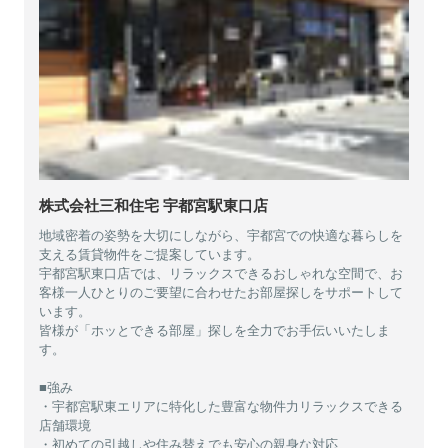
株式会社三和住宅 宇都宮駅東口店
地域密着の姿勢を大切にしながら、宇都宮での快適な暮らしを
支える賃貸物件をご提案しています。
宇都宮駅東口店では、リラックスできるおしゃれな空間で、お
客様一人ひとりのご要望に合わせたお部屋探しをサポートして
います。
皆様が「ホッとできる部屋」探しを全力でお手伝いいたしま
す。
■強み
・宇都宮駅東エリアに特化した豊富な物件力リラックスできる
店舗環境
・初めての引越しや住み替えでも安心の親身な対応