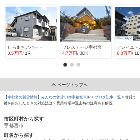
しろまちアパート
プレステージ宇都宮
ソレイユ・
3.5万円
/ 1R
4.7万円
/ 3DK
6.8万円
/ 1
ページトップへ
【宇都宮の賃貸情報】みんなの賃貸Café宇都宮TOP
>
ブログ記事一覧
>
賃貸で
鍵を紛失したときの対処法は？費用相場や退去時の注意点も解説
市区町村から探す
宇都宮市
町名から探す