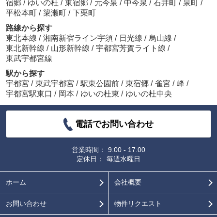
宿郷
/
ゆいの杜
/
東宿郷
/
元今泉
/
中今泉
/
石井町
/
泉町
/
平松本町
/
簗瀬町
/
下栗町
路線から探す
東北本線
/
湘南新宿ライン宇須
/
日光線
/
烏山線
/
東北新幹線
/
山形新幹線
/
宇都宮芳賀ライト線
/
東武宇都宮線
駅から探す
宇都宮
/
東武宇都宮
/
駅東公園前
/
東宿郷
/
雀宮
/
峰
/
宇都宮駅東口
/
岡本
/
ゆいの杜東
/
ゆいの杜中央
電話でお問い合わせ
営業時間：
9:00 - 17:00
定休日：
毎週水曜日
ホーム
会社概要
お問い合わせ
物件リクエスト