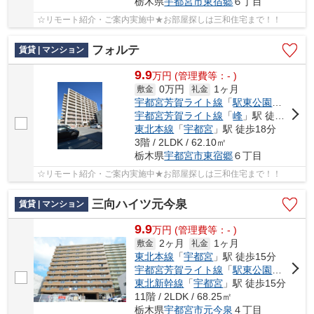
栃木県
宇都宮市
東宿郷
６丁目
☆リモート紹介・ご案内実施中★お部屋探しは三和住宅まで！！
フォルテ
賃貸 | マンション
9.9
万
円
(管理費等：- )
0万円
1ヶ月
敷金
礼金
宇都宮芳賀ライト線
「
駅東公園前
」駅 
宇都宮芳賀ライト線
「
峰
」駅 徒歩6分
東北本線
「
宇都宮
」駅 徒歩18分
3階 / 2LDK / 62.10㎡
栃木県
宇都宮市
東宿郷
６丁目
☆リモート紹介・ご案内実施中★お部屋探しは三和住宅まで！！
三向ハイツ元今泉
賃貸 | マンション
9.9
万
円
(管理費等：- )
2ヶ月
1ヶ月
敷金
礼金
東北本線
「
宇都宮
」駅 徒歩15分
宇都宮芳賀ライト線
「
駅東公園前
」駅 
東北新幹線
「
宇都宮
」駅 徒歩15分
11階 / 2LDK / 68.25㎡
栃木県
宇都宮市
元今泉
４丁目