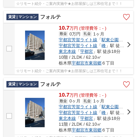
☆リモート紹介・ご案内実施中★お部屋探しは三和住宅まで！！
フォルテ
賃貸 | マンション
10.7
万
円
(管理費等：- )
0万円
1ヶ月
敷金
礼金
宇都宮芳賀ライト線
「
駅東公園前
」駅 
宇都宮芳賀ライト線
「
峰
」駅 徒歩6分
東北本線
「
宇都宮
」駅 徒歩18分
10階 / 2LDK / 62.10㎡
栃木県
宇都宮市
東宿郷
６丁目
☆リモート紹介・ご案内実施中★お部屋探しは三和住宅まで！！
フォルテ
賃貸 | マンション
10.7
万
円
(管理費等：- )
0ヶ月
1ヶ月
敷金
礼金
宇都宮芳賀ライト線
「
駅東公園前
」駅 
宇都宮芳賀ライト線
「
峰
」駅 徒歩6分
東北本線
「
宇都宮
」駅 徒歩18分
11階 / 2LDK / 62.10㎡
栃木県
宇都宮市
東宿郷
６丁目