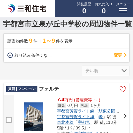
閲覧履歴
お気に入り
メニュー
0
0
宇都宮市立泉が丘中学校の周辺物件一覧
9
1～9
該当物件数
件
件を表示
変更
絞り込み条件：
なし
フォルテ
賃貸 | マンション
7.4
万
円
(管理費等：- )
0万円
1ヶ月
敷金
礼金
宇都宮芳賀ライト線
「
駅東公園前
」駅 
宇都宮芳賀ライト線
「
峰
」駅 徒歩6分
東北本線
「
宇都宮
」駅 徒歩18分
5階 / 1K / 39.51㎡