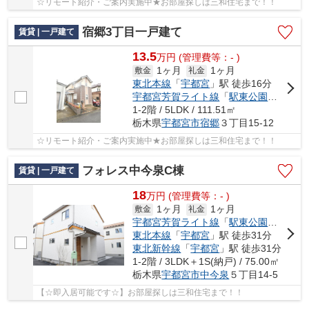
☆リモート紹介・ご案内実施中★お部屋探しは三和住宅まで！！
宿郷3丁目一戸建て
賃貸 | 一戸建て
13.5
万
円
(管理費等：- )
1ヶ月
1ヶ月
敷金
礼金
東北本線
「
宇都宮
」駅 徒歩16分
宇都宮芳賀ライト線
「
駅東公園前
」駅 
1-2階 / 5LDK / 111.51㎡
栃木県
宇都宮市
宿郷
３丁目15-12
☆リモート紹介・ご案内実施中★お部屋探しは三和住宅まで！！
フォレス中今泉C棟
賃貸 | 一戸建て
18
万
円
(管理費等：- )
1ヶ月
1ヶ月
敷金
礼金
宇都宮芳賀ライト線
「
駅東公園前
」駅 徒
東北本線
「
宇都宮
」駅 徒歩31分
東北新幹線
「
宇都宮
」駅 徒歩31分
1-2階 / 3LDK＋1S(納戸) / 75.00㎡
栃木県
宇都宮市
中今泉
５丁目14-5
【☆即入居可能です☆】お部屋探しは三和住宅まで！！