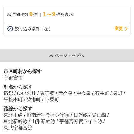
9
1～9
該当物件数
件
件を表示
変更
絞り込み条件：
なし
ページトップへ
市区町村から探す
宇都宮市
町名から探す
宿郷
/
ゆいの杜
/
東宿郷
/
元今泉
/
中今泉
/
石井町
/
泉町
/
平松本町
/
簗瀬町
/
下栗町
路線から探す
東北本線
/
湘南新宿ライン宇須
/
日光線
/
烏山線
/
東北新幹線
/
山形新幹線
/
宇都宮芳賀ライト線
/
東武宇都宮線