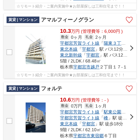
☆リモート紹介・ご案内実施中★お部屋探しは三和住宅まで！！
アマルフィーノグラン
賃貸 | マンション
10.3
万
円
(管理費等：6,000円 )
0ヶ月
2ヶ月
敷金
礼金
宇都宮芳賀ライト線
「
陽東３丁目
」駅 徒
東北本線
「
宇都宮
」駅 バス12分 「越戸二丁目」 停歩1分
東北新幹線
「
宇都宮
」駅 バス12分 「越戸二丁目」 停歩1分
5階 / 2LDK / 68.48㎡
栃木県
宇都宮市
越戸
２丁目１７-１
☆リモート紹介・ご案内実施中★お部屋探しは三和住宅まで！！
フォルテ
賃貸 | マンション
10.6
万
円
(管理費等：- )
0万円
1ヶ月
敷金
礼金
宇都宮芳賀ライト線
「
駅東公園前
」駅 
宇都宮芳賀ライト線
「
峰
」駅 徒歩6分
東北本線
「
宇都宮
」駅 徒歩18分
9階 / 2LDK / 62.10㎡
栃木県
宇都宮市
東宿郷
６丁目