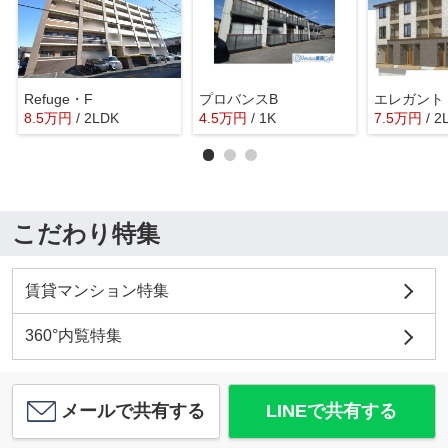
Refuge・F
プロバンスB
エレガント
8.5
万
円
/ 2LDK
4.5
万
円
/ 1K
7.5
万
円
/ 2
こだわり特集
賃貸マンション特集
360°内覧特集
メールで共有する
LINEで共有する