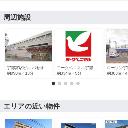
周辺施設
宇都宮駅ビル パセオ
ヨークベニマル宇都宮テラス店
約990m／13分
約334m／5分
約303m／
エリアの近い物件