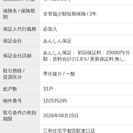
保険名 / 保険期
全管協少額短期保険 / 2年
間
保証人代行義務
必加入
保証会社
あんしん保証
あんしん保証： 初回保証料：20000円/月
保証会社詳細
額：賃料合計の1.8％/ 更新保証料:無し。
取引態様 /
専任媒介 / 一般
賃貸区分
総戸数
33戸
物件番号
102535295
取引条件の有効
2026年08月15日
期限
三和住宅宇都宮駅東口店