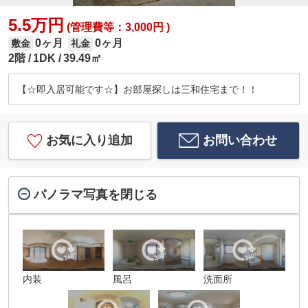
5.5万円
(管理費等：3,000円 )
0ヶ月
0ヶ月
敷金
礼金
2階
1DK
39.49㎡
【☆即入居可能です☆】お部屋探しは三和住宅まで！！
お気に入り追加
お問い合わせ
パノラマ写真を閉じる
内装
風呂
洗面所