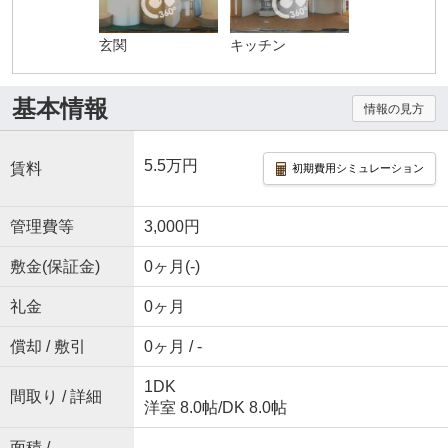
玄関
キッチン
基本情報
情報の見方
5.5万円
賃料
初期費用シミュレーション
管理費等
3,000円
敷金(保証金)
0ヶ月(-)
礼金
0ヶ月
償却 / 敷引
0ヶ月 / -
1DK
間取り / 詳細
洋室 8.0帖
/
DK 8.0帖
面積 /