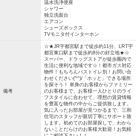
温水洗浄便座
シャワー
独立洗面台
エアコン
シューズボックス
TVモニタ付インターホン
☆★JR宇都宮駅まで徒歩約11分、LRT宇
都宮東口駅まで徒歩約8分の好立地★☆
スーパー、ドラッグストアが徒歩圏内で
生活に便利な地域です☆！都市ガス対応
物件！もちろんバストイレ別！お問い合
わせください(^^)/「ホッと」できる場所
を探そう！ 単身のお客様からファミリー
備考
のお客様まで、お客様一人ひとりのライ
フスタイルに合わせて、理想の賃貸情報
を豊富な物件の中からご提供致します。
気に入ったお部屋が見つかるまで、三和
住宅のスタッフが親切丁寧にサポート致
します。初めてのお部屋探しで、わから
ないことだらけのお客様大歓迎！お気軽
にご相談下さい！！