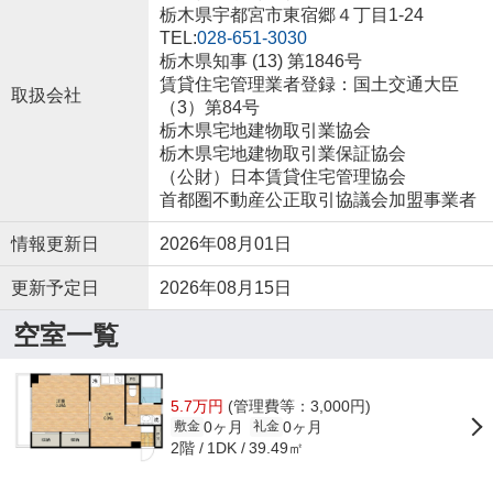
栃木県宇都宮市東宿郷４丁目1-24
TEL:
028-651-3030
栃木県知事 (13) 第1846号
賃貸住宅管理業者登録：国土交通大臣
取扱会社
（3）第84号
栃木県宅地建物取引業協会
栃木県宅地建物取引業保証協会
（公財）日本賃貸住宅管理協会
首都圏不動産公正取引協議会加盟事業者
情報更新日
2026年08月01日
更新予定日
2026年08月15日
空室一覧
5.7万円
(管理費等：3,000円)
0ヶ月
0ヶ月
敷金
礼金
2階
39.49㎡
1DK