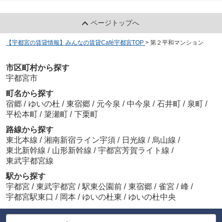
ページトップへ
【宇都宮の賃貸情報】みんなの賃貸Café宇都宮TOP
>
第２平和マンション
市区町村から探す
宇都宮市
町名から探す
宿郷
/
ゆいの杜
/
東宿郷
/
元今泉
/
中今泉
/
石井町
/
泉町
/
平松本町
/
簗瀬町
/
下栗町
路線から探す
東北本線
/
湘南新宿ライン宇須
/
日光線
/
烏山線
/
東北新幹線
/
山形新幹線
/
宇都宮芳賀ライト線
/
東武宇都宮線
駅から探す
宇都宮
/
東武宇都宮
/
駅東公園前
/
東宿郷
/
雀宮
/
峰
/
宇都宮駅東口
/
岡本
/
ゆいの杜東
/
ゆいの杜中央