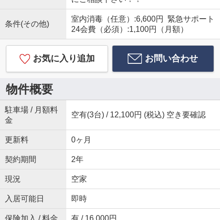
室内消毒（任意）:6,600円 緊急サポート
条件(その他)
24会費（必須）:1,100円（月額）
お気に入り追加
お問い合わせ
物件概要
駐車場 / 月額料
空有(3台) / 12,100円 (税込) 空き要確認
金
更新料
0ヶ月
契約期間
2年
現況
空家
入居可能日
即時
保険加入 / 料金
有 / 16,000円