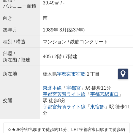
39.49㎡ / -
バルコニー面積
向き
南
築年月
1989年 3月(築37年)
種別 / 構造
マンション / 鉄筋コンクリート
部屋 /
405 / 2階 / 7階建
所在階 / 階建
所在地
栃木県
宇都宮市
宿郷
２丁目
東北本線
「
宇都宮
」駅 徒歩11分
宇都宮芳賀ライト線
「
宇都宮駅東口
」
交通
駅 徒歩8分
宇都宮芳賀ライト線
「
東宿郷
」駅 徒歩11
分
☆★JR宇都宮駅まで徒歩約11分、LRT宇都宮東口駅まで徒歩約