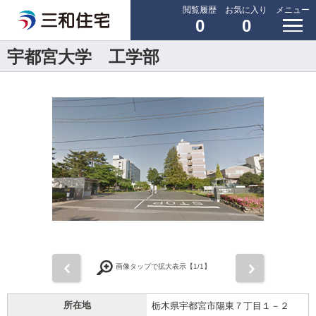
閲覧履歴
お気に入り
メニュー
0
0
宇都宮大学 工学部
前
次
画像タップで拡大表示【
1
/1】
所在地
栃木県宇都宮市陽東７丁目１－２