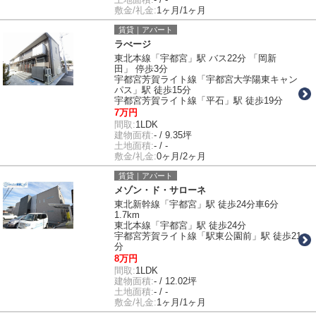
敷金/礼金:
1ヶ月/1ヶ月
賃貸｜アパート
ラべージ
東北本線「宇都宮」駅 バス22分 「岡新
田」 停歩3分
宇都宮芳賀ライト線「宇都宮大学陽東キャン
パス」駅 徒歩15分
宇都宮芳賀ライト線「平石」駅 徒歩19分
7万円
間取:
1LDK
建物面積:
- / 9.35坪
土地面積:
- / -
敷金/礼金:
0ヶ月/2ヶ月
賃貸｜アパート
メゾン・ド・サローネ
東北新幹線「宇都宮」駅 徒歩24分車6分
1.7km
東北本線「宇都宮」駅 徒歩24分
宇都宮芳賀ライト線「駅東公園前」駅 徒歩21
分
8万円
間取:
1LDK
建物面積:
- / 12.02坪
土地面積:
- / -
敷金/礼金:
1ヶ月/1ヶ月