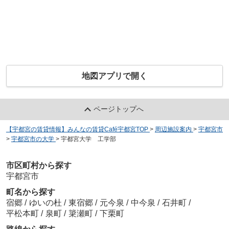
地図アプリで開く
ページトップへ
【宇都宮の賃貸情報】みんなの賃貸Café宇都宮TOP
>
周辺施設案内
>
宇都宮市
>
宇都宮市の大学
>
宇都宮大学 工学部
市区町村から探す
宇都宮市
町名から探す
宿郷
/
ゆいの杜
/
東宿郷
/
元今泉
/
中今泉
/
石井町
/
平松本町
/
泉町
/
簗瀬町
/
下栗町