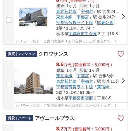
8
万
円
(管理費等：- )
1ヶ月
1ヶ月
敷金
礼金
東北新幹線
「
宇都宮
」駅 徒歩24分車6分 1.7km
東北本線
「
宇都宮
」駅 徒歩24分
宇都宮芳賀ライト線
「
駅東公園前
」駅 徒
1階 / 1LDK / 39.74㎡
栃木県
宇都宮市
中今泉
３丁目16-8
☆リモート紹介・ご案内実施中★お部屋探しは三和住宅まで！！
クロワサンス
賃貸 | マンション
8.5
万
円
(管理費等：5,000円 )
1ヶ月
1ヶ月
敷金
礼金
東北本線
「
宇都宮
」駅 徒歩8分
東北新幹線
「
宇都宮
」駅 徒歩11分
宇都宮芳賀ライト線
「
東宿郷
」駅 徒歩9分
3階 / 2LDK / 61.05㎡
栃木県
宇都宮市
宿郷
２丁目8-5
☆リモート紹介・ご案内実施中★お部屋探しは三和住宅まで！！
アヴニールプラス
賃貸 | アパート
8.7
万
円
(管理費等：5,000円 )