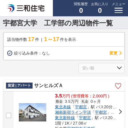
閲覧履歴
お気に入り
メニュー
0
0
宇都宮大学 工学部の周辺物件一覧
17
1～17
該当物件数
件
件を表示
変更
絞り込み条件：
なし
サンヒルズＡ
賃貸 | アパート
3.5
万
円
(管理費等：2,000円 )
3.5万円
0ヶ月
敷金
礼金
東北本線
「
宇都宮
」駅 バス20分 「岡新田」 停歩5分
湘南新宿ライン宇須
「
宇都宮
」駅 バス20分 「岡新田」 停歩5分
東北新幹線
「
宇都宮
」駅 バス20分 「岡新田」 停歩5分
1階 / 1K / 27.08㎡