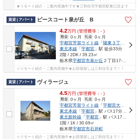
★リモート紹介・ご案内実施中です★三和住宅宇都宮駅東口店まで
ピースコート泉が丘 B
賃貸 | アパート
4.2
万
円
(管理費等：- )
0ヶ月
0ヶ月
敷金
礼金
宇都宮芳賀ライト線
「
陽東３丁目
」駅 
東北本線
「
宇都宮
」駅 徒歩33分
2階 / 2DK / 39.23㎡
栃木県
宇都宮市
泉が丘
２丁目17-3４
☆リモート紹介・ご案内実施中★お部屋探しは三和住宅まで！！
ヴィラージュ
賃貸 | アパート
4.5
万
円
(管理費等：- )
0ヶ月
0ヶ月
敷金
礼金
宇都宮芳賀ライト線
「
宇都宮大学陽東キャンパス
東北本線
「
宇都宮
」駅 バス17分 「工学部前（栃木県）」 停歩11分
東北新幹線
「
宇都宮
」駅 バス17分 「工学部前（栃木県）」 停歩11分
1階 / 1K / 30.69㎡
栃木県
宇都宮市
石井町
☆リモート紹介・ご案内実施中★お部屋探しは三和住宅まで！！