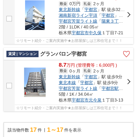
0万円
2ヶ月
敷金
礼金
東北新幹線
「
宇都宮
」駅 徒歩32分車7分 2.6km
湘南新宿ライン宇須
「
宇都宮
」駅 徒歩32分車7分 2.6km
宇都宮芳賀ライト線
「
陽東３丁目
」駅 
2階 / 1LDK / 40.05㎡
栃木県
宇都宮市
中久保
１丁目7-21
☆リモート紹介・ご案内実施中★お部屋探しは三和住宅まで！！
グランバロン宇都宮
賃貸 | マンション
8.7
万
円
(管理費等：6,000円 )
0ヶ月
2ヶ月
敷金
礼金
東北新幹線
「
宇都宮
」駅 徒歩9分
東北本線
「
宇都宮
」駅 徒歩9分
宇都宮芳賀ライト線
「
宇都宮駅東口
」駅
5階 / 1K / 34.04㎡
栃木県
宇都宮市
元今泉
１丁目3-13
☆リモート紹介・ご案内実施中★お部屋探しは三和住宅まで！！
17
1～17
該当物件数
件
件を表示