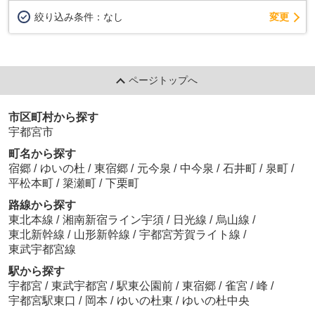
変更
絞り込み条件：
なし
ページトップへ
市区町村から探す
宇都宮市
町名から探す
宿郷
/
ゆいの杜
/
東宿郷
/
元今泉
/
中今泉
/
石井町
/
泉町
/
平松本町
/
簗瀬町
/
下栗町
路線から探す
東北本線
/
湘南新宿ライン宇須
/
日光線
/
烏山線
/
東北新幹線
/
山形新幹線
/
宇都宮芳賀ライト線
/
東武宇都宮線
駅から探す
宇都宮
/
東武宇都宮
/
駅東公園前
/
東宿郷
/
雀宮
/
峰
/
宇都宮駅東口
/
岡本
/
ゆいの杜東
/
ゆいの杜中央