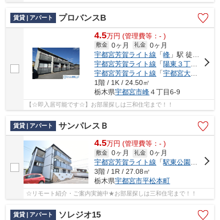
プロバンスB
賃貸 | アパート
4.5
万
円
(管理費等：- )
0ヶ月
0ヶ月
敷金
礼金
宇都宮芳賀ライト線
「
峰
」駅 徒歩8分
宇都宮芳賀ライト線
「
陽東３丁目
」駅 
宇都宮芳賀ライト線
「
宇都宮大学陽東キャンパス
1階 / 1K / 24.50㎡
栃木県
宇都宮市
峰
４丁目6-9
【☆即入居可能です☆】お部屋探しは三和住宅まで！！
サンパレスＢ
賃貸 | アパート
4.5
万
円
(管理費等：- )
0ヶ月
0ヶ月
敷金
礼金
宇都宮芳賀ライト線
「
駅東公園前
」駅 徒
3階 / 1R / 27.08㎡
栃木県
宇都宮市
平松本町
☆リモート紹介・ご案内実施中★お部屋探しは三和住宅まで！！
ソレジオ15
賃貸 | アパート