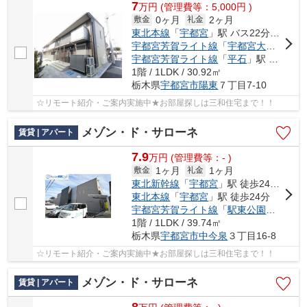
7
万
円
(管理費等：5,000円 )
0ヶ月
2ヶ月
敷金
礼金
東北本線
「
宇都宮
」駅 バス22分 「岡新田」 停歩3分
宇都宮芳賀ライト線
「
宇都宮大学陽東キャンパス
宇都宮芳賀ライト線
「
平石
」駅 徒歩19分
1階 / 1LDK / 30.92㎡
栃木県
宇都宮市
陽東
７丁目7-10
☆リモート紹介・ご案内実施中★お部屋探しは三和住宅まで！！
メゾン・ド・サローネ
賃貸 | アパート
7.9
万
円
(管理費等：- )
1ヶ月
1ヶ月
敷金
礼金
東北新幹線
「
宇都宮
」駅 徒歩24分車6分 1.7km
東北本線
「
宇都宮
」駅 徒歩24分
宇都宮芳賀ライト線
「
駅東公園前
」駅 徒
1階 / 1LDK / 39.74㎡
栃木県
宇都宮市
中今泉
３丁目16-8
☆リモート紹介・ご案内実施中★お部屋探しは三和住宅まで！！
メゾン・ド・サローネ
賃貸 | アパート