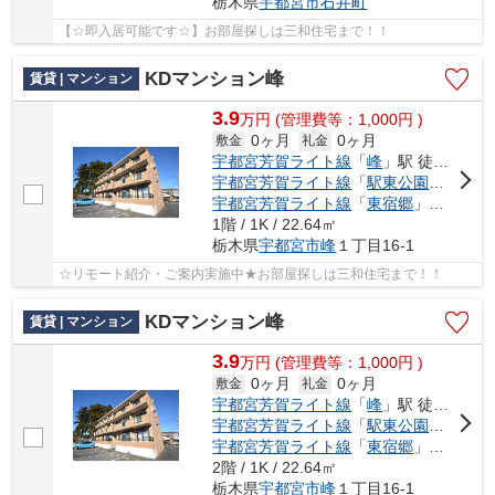
栃木県
宇都宮市
石井町
【☆即入居可能です☆】お部屋探しは三和住宅まで！！
KDマンション峰
賃貸 | マンション
3.9
万
円
(管理費等：1,000円 )
0ヶ月
0ヶ月
敷金
礼金
宇都宮芳賀ライト線
「
峰
」駅 徒歩10分
宇都宮芳賀ライト線
「
駅東公園前
」駅 徒
宇都宮芳賀ライト線
「
東宿郷
」駅 徒歩17分
1階 / 1K / 22.64㎡
栃木県
宇都宮市
峰
１丁目16-1
☆リモート紹介・ご案内実施中★お部屋探しは三和住宅まで！！
KDマンション峰
賃貸 | マンション
3.9
万
円
(管理費等：1,000円 )
0ヶ月
0ヶ月
敷金
礼金
宇都宮芳賀ライト線
「
峰
」駅 徒歩10分
宇都宮芳賀ライト線
「
駅東公園前
」駅 徒
宇都宮芳賀ライト線
「
東宿郷
」駅 徒歩17分
2階 / 1K / 22.64㎡
栃木県
宇都宮市
峰
１丁目16-1