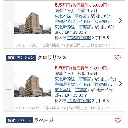
6.5
万
円
(管理費等：5,000円 )
1ヶ月
1ヶ月
敷金
礼金
東北本線
「
宇都宮
」駅 徒歩8分
宇都宮芳賀ライト線
「
東宿郷
」駅 徒歩9分
東北新幹線
「
宇都宮
」駅 徒歩8分
3階 / 1K / 33.30㎡
栃木県
宇都宮市
宿郷
２丁目8-5
☆リモート紹介・ご案内実施中★お部屋探しは三和住宅まで！！
クロワサンス
賃貸 | マンション
6.5
万
円
(管理費等：5,000円 )
1ヶ月
1ヶ月
敷金
礼金
東北新幹線
「
宇都宮
」駅 徒歩10分
宇都宮芳賀ライト線
「
東宿郷
」駅 徒歩8分
東北本線
「
宇都宮
」駅 徒歩10分
3階 / 1K / 33.30㎡
栃木県
宇都宮市
宿郷
２丁目8-5
☆リモート紹介・ご案内実施中★お部屋探しは三和住宅まで！！
ラべージ
賃貸 | アパート