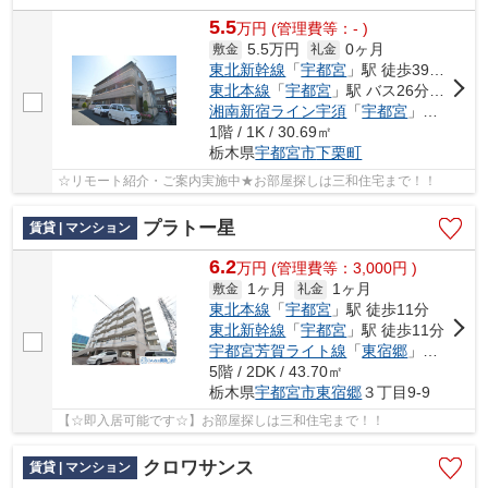
5.5
万
円
(管理費等：- )
5.5万円
0ヶ月
敷金
礼金
東北新幹線
「
宇都宮
」駅 徒歩39分車13分 3.7km
東北本線
「
宇都宮
」駅 バス26分 「平松神社前」 停歩3分
湘南新宿ライン宇須
「
宇都宮
」駅 バス26分 「平松神社前」 停歩3分
1階 / 1K / 30.69㎡
栃木県
宇都宮市
下栗町
☆リモート紹介・ご案内実施中★お部屋探しは三和住宅まで！！
プラトー星
賃貸 | マンション
6.2
万
円
(管理費等：3,000円 )
1ヶ月
1ヶ月
敷金
礼金
東北本線
「
宇都宮
」駅 徒歩11分
東北新幹線
「
宇都宮
」駅 徒歩11分
宇都宮芳賀ライト線
「
東宿郷
」駅 徒歩3分
5階 / 2DK / 43.70㎡
栃木県
宇都宮市
東宿郷
３丁目9-9
【☆即入居可能です☆】お部屋探しは三和住宅まで！！
クロワサンス
賃貸 | マンション