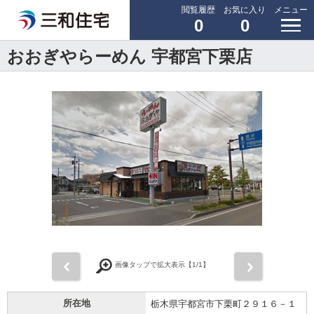
閲覧履歴
お気に入り
メニュー
0
0
おおぎやらーめん 宇都宮下栗店
前
次
画像タップで拡大表示【
1
/1】
所在地
栃木県宇都宮市下栗町２９１６－１