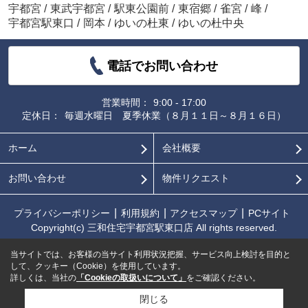
宇都宮
/
東武宇都宮
/
駅東公園前
/
東宿郷
/
雀宮
/
峰
/
宇都宮駅東口
/
岡本
/
ゆいの杜東
/
ゆいの杜中央
電話でお問い合わせ
営業時間：
9:00 - 17:00
定休日：
毎週水曜日 夏季休業（８月１１日～８月１６日）
ホーム
会社概要
お問い合わせ
物件リクエスト
プライバシーポリシー
利用規約
アクセスマップ
PCサイト
Copyright(c) 三和住宅宇都宮駅東口店 All rights reserved.
当サイトでは、お客様の当サイト利用状況把握、サービス向上検討を目的と
して、クッキー（Cookie）を使用しています。
詳しくは、当社の
「Cookieの取扱いについて」
をご確認ください。
閉じる