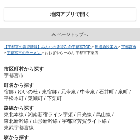
地図アプリで開く
ページトップへ
【宇都宮の賃貸情報】みんなの賃貸Café宇都宮TOP
>
周辺施設案内
>
宇都宮市
>
宇都宮市のラーメン
>
おおぎやらーめん 宇都宮下栗店
市区町村から探す
宇都宮市
町名から探す
宿郷
/
ゆいの杜
/
東宿郷
/
元今泉
/
中今泉
/
石井町
/
泉町
/
平松本町
/
簗瀬町
/
下栗町
路線から探す
東北本線
/
湘南新宿ライン宇須
/
日光線
/
烏山線
/
東北新幹線
/
山形新幹線
/
宇都宮芳賀ライト線
/
東武宇都宮線
駅から探す