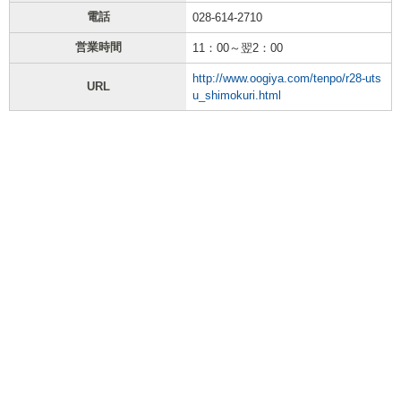
電話
028-614-2710
営業時間
11：00～翌2：00
http://www.oogiya.com/tenpo/r28-uts
URL
u_shimokuri.html