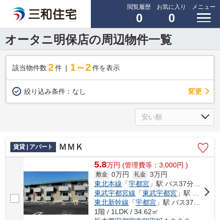
閲覧履歴
お気に入り
メニュー
0
0
オータニ明保店の周辺物件一覧
2
1～2
該当物件数
件
件を表示
変更
絞り込み条件：
なし
ＭＭＫ
賃貸 | アパート
5.8
万
円
(管理費等：3,000円 )
0万円
3万円
敷金
礼金
東北本線
「
宇都宮
」駅 バス37分 「鶴田橋（栃木県）」 停歩6分
東武宇都宮線
「
東武宇都宮
」駅 バス12分 「鶴田橋」 停歩5分
東北新幹線
「
宇都宮
」駅 バス37分 「鶴田橋（栃木県）」 停歩6分
1階 / 1LDK / 34.62㎡