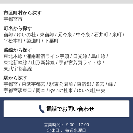
市区町村から探す
宇都宮市
町名から探す
宿郷
/
ゆいの杜
/
東宿郷
/
元今泉
/
中今泉
/
石井町
/
泉町
/
平松本町
/
簗瀬町
/
下栗町
路線から探す
東北本線
/
湘南新宿ライン宇須
/
日光線
/
烏山線
/
東北新幹線
/
山形新幹線
/
宇都宮芳賀ライト線
/
東武宇都宮線
駅から探す
宇都宮
/
東武宇都宮
/
駅東公園前
/
東宿郷
/
雀宮
/
峰
/
宇都宮駅東口
/
岡本
/
ゆいの杜東
/
ゆいの杜中央
電話でお問い合わせ
営業時間：
9:00 - 17:00
定休日：
毎週水曜日