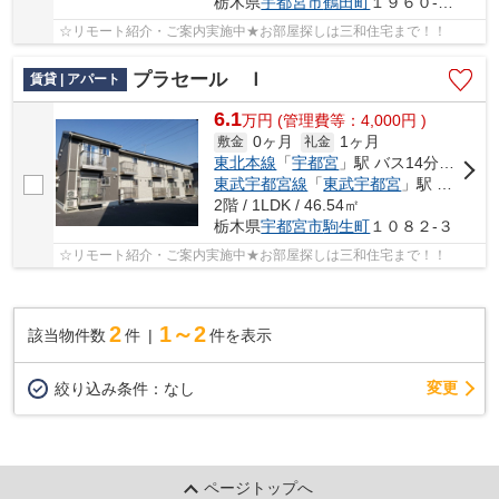
栃木県
宇都宮市
鶴田町
１９６０-１１４
☆リモート紹介・ご案内実施中★お部屋探しは三和住宅まで！！
プラセール Ｉ
賃貸 | アパート
6.1
万
円
(管理費等：4,000円 )
0ヶ月
1ヶ月
敷金
礼金
東北本線
「
宇都宮
」駅 バス14分 「駒生運動公園」 停歩25分
東武宇都宮線
「
東武宇都宮
」駅 バス16分 「西の宮団地」 停歩9分
2階 / 1LDK / 46.54㎡
栃木県
宇都宮市
駒生町
１０８２-３
☆リモート紹介・ご案内実施中★お部屋探しは三和住宅まで！！
2
1～2
該当物件数
件
件を表示
変更
絞り込み条件：
なし
ページトップへ